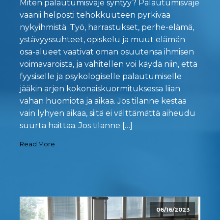
Miten palautumisvaje syntyy? Palautumisvaje
vaanii helposti tehokkuuteen pyrkivää
nykyihmistä. Työ, harrastukset, perhe-elämä,
ystävyyssuhteet, opiskelu ja muut elämän
osa-alueet vaativat oman osuutensa ihmisen
voimavaroista, ja vähitellen voi käydä niin, että
fyysiselle ja psykologiselle palautumiselle
jääkin arjen kokonaiskuormituksessa liian
vähän huomiota ja aikaa. Jos tilanne kestää
vain lyhyen aikaa, siitä ei välttämättä aiheudu
suurta haittaa. Jos tilanne […]
Read More
06/16/2023