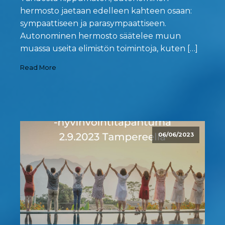
hermosto jaetaan edelleen kahteen osaan:
sympaattiseen ja parasympaattiseen.
Autonominen hermosto säätelee muun
muassa useita elimistön toimintoja, kuten […]
Read More
06/06/2023