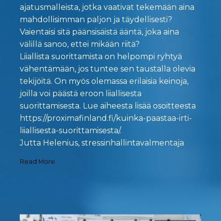
ajatusmalleista, jotka vaativat tekemään aina
mahdollisimman paljon ja täydellisesti?
Vaientaisi sitä päänsisäistä ääntä, joka aina
välillä sanoo, ettei mikään riitä?
Liiallista suorittamista on helpompi ryhtyä
vähentämään, jos tuntee sen taustalla olevia
tekijöitä. On myös olemassa erilaisia keinoja,
joilla voi päästä eroon liiallisesta
suorittamisesta. Lue aiheesta lisää osoitteesta
https://proximafinland.fi/kuinka-paastaa-irti-
liiallisesta-suorittamisesta/.
Jutta Helenius, stressinhallintavalmentaja
Read More