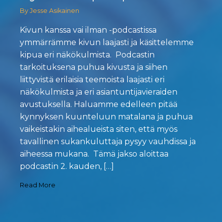
By Jesse Asikainen
Kivun kanssa vai ilman -podcastissa
ymmärrämme kivun laajasti ja käsittelemme
kipua eri näkökulmista. Podcastin
tarkoituksena puhua kivusta ja siihen
liittyvistä erilaisia teemoista laajasti eri
näkökulmista ja eri asiantuntijavieraiden
avustuksella. Haluamme edelleen pitää
kynnyksen kuunteluun matalana ja puhua
vaikeistakin aihealueista siten, että myös
tavallinen sukankuluttaja pysyy vauhdissa ja
aiheessa mukana. Tämä jakso aloittaa
podcastin 2. kauden, […]
Read More