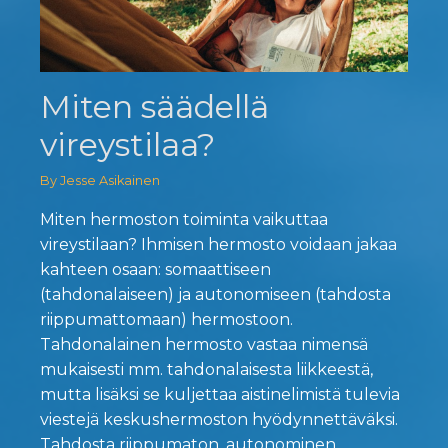
Miten säädellä
vireystilaa?
By Jesse Asikainen
Miten hermoston toiminta vaikuttaa
vireystilaan? Ihmisen hermosto voidaan jakaa
kahteen osaan: somaattiseen
(tahdonalaiseen) ja autonomiseen (tahdosta
riippumattomaan) hermostoon.
Tahdonalainen hermosto vastaa nimensä
mukaisesti mm. tahdonalaisesta liikkeestä,
mutta lisäksi se kuljettaa aistinelimistä tulevia
viestejä keskushermoston hyödynnettäväksi.
Tahdosta riippumaton, autonominen