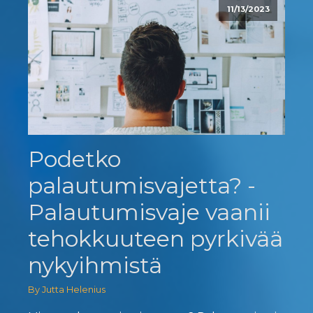
11/13/2023
Podetko
palautumisvajetta? -
Palautumisvaje vaanii
tehokkuuteen pyrkivää
nykyihmistä
By Jutta Helenius