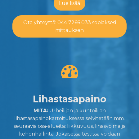
Lue lisää
Ota yhteyttä: 044 7266 033 sopiaksesi
mittauksen
Lihastasapaino
MITÄ:
Urheilijan ja kuntoilijan
lihastasapainokartoituksessa selvitetään mm.
seuraavia osa-alueita: liikkuvuus, lihasvoima ja
kehonhallinta. Jokaisessa testissä voidaan