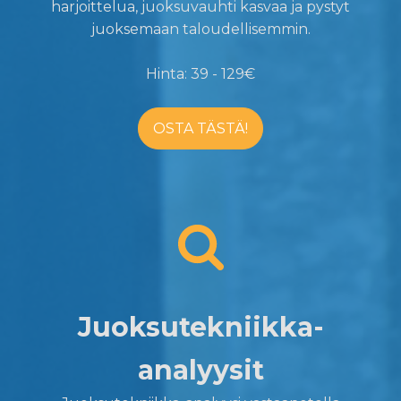
harjoittelua, juoksuvauhti kasvaa ja pystyt
juoksemaan taloudellisemmin.
Hinta: 39 - 129€
OSTA TÄSTÄ!
Juoksutekniikka-
analyysit