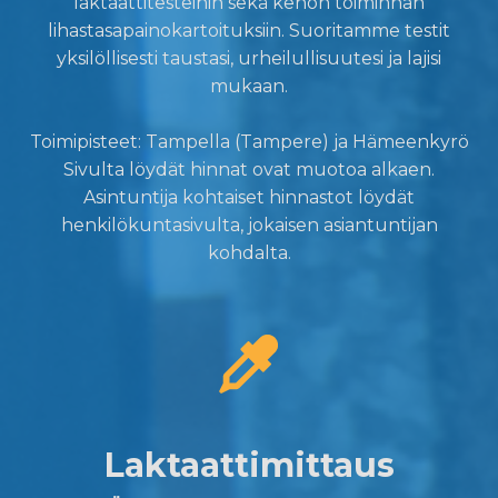
laktaattitesteihin sekä kehon toiminnan
lihastasapainokartoituksiin. Suoritamme testit
yksilöllisesti taustasi, urheilullisuutesi ja lajisi
mukaan.
Toimipisteet: Tampella (Tampere) ja Hämeenkyrö
Sivulta löydät hinnat ovat muotoa alkaen.
Asintuntija kohtaiset hinnastot löydät
henkilökuntasivulta, jokaisen asiantuntijan
kohdalta.
Laktaattimittaus