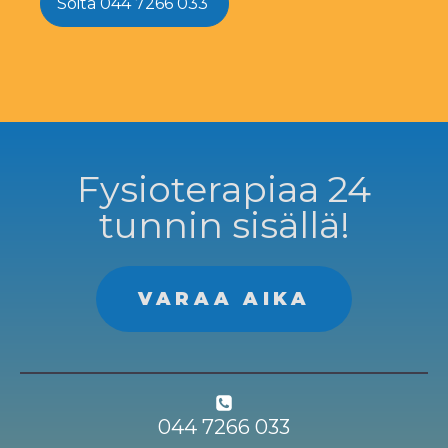
Soita 044 7266 033
Fysioterapiaa 24
tunnin sisällä!
VARAA AIKA
044 7266 033