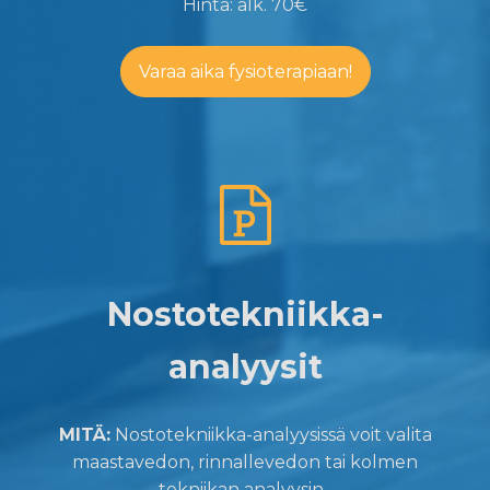
Hinta: alk. 70€
Varaa aika fysioterapiaan!
Nostotekniikka-
analyysit
MITÄ:
Nostotekniikka-analyysissä voit valita
maastavedon, rinnallevedon tai kolmen
tekniikan analyysin.