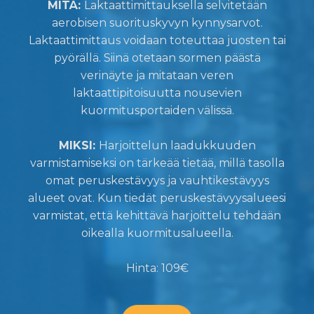
MITÄ:
Laktaattimittauksella selvitetään
aerobisen suorituskyvyn kynnysarvot.
Laktaattimittaus voidaan toteuttaa juosten tai
pyörällä. Siinä otetaan sormen päästä
verinäyte ja mitataan veren
laktaattipitoisuutta nousevien
kuormitusportaiden välissä.
MIKSI:
Harjoittelun laadukkuuden
varmistamiseksi on tärkeää tietää, millä tasolla
omat peruskestävyys ja vauhtikestävyys
alueet ovat. Kun tiedät peruskestävyysalueesi
varmistat, että kehittävä harjoittelu tehdään
oikealla kuormitusalueella.
Hinta: 109€