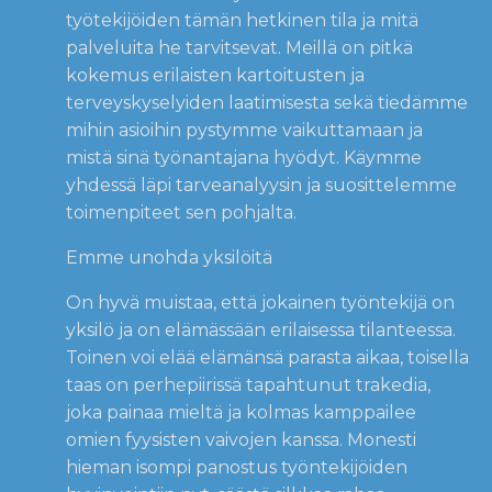
työtekijöiden tämän hetkinen tila ja mitä
palveluita he tarvitsevat. Meillä on pitkä
kokemus erilaisten kartoitusten ja
terveyskyselyiden laatimisesta sekä tiedämme
mihin asioihin pystymme vaikuttamaan ja
mistä sinä työnantajana hyödyt. Käymme
yhdessä läpi tarveanalyysin ja suosittelemme
toimenpiteet sen pohjalta.
Emme unohda yksilöitä
On hyvä muistaa, että jokainen työntekijä on
yksilö ja on elämässään erilaisessa tilanteessa.
Toinen voi elää elämänsä parasta aikaa, toisella
taas on perhepiirissä tapahtunut trakedia,
joka painaa mieltä ja kolmas kamppailee
omien fyysisten vaivojen kanssa. Monesti
hieman isompi panostus työntekijöiden