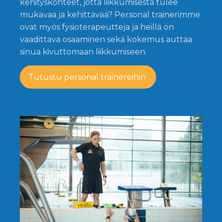
kehityskohteet, jotta liikkumisesta tulee
mukavaa ja kehittävää? Personal trainerimme
ovat myös fysioterapeutteja ja heillä on
vaadittava osaaminen sekä kokemus auttaa
sinua kivuttomaan liikkumiseen.
Tutustu personal trainereihin