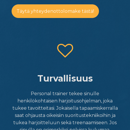
Täytä yhteydenottolomake tästä!
Turvallisuus
Personal trainer tekee sinulle
henkilökohtaisen harjoitusohjelman, joka
tukee tavoitteitasi. Jokaisella tapaamiskerralla
saat ohjausta oikeisiin suoritustekniikoihin ja
tukea harjoitteluun sekä treenaamiseen. Jos
sinulla on esimerkiksi polvissa kulumaa,