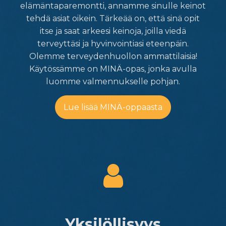
elämäntaparemontti, annamme sinulle keinot
tehdä asiat oikein. Tärkeää on, että sinä opit
itse ja saat arkeesi keinoja, joilla viedä
terveyttäsi ja hyvinvointiasi eteenpäin.
Olemme terveydenhuollon ammattilaisia!
Käytössämme on MINÄ-opas, jonka avulla
luomme valmennukselle pohjan.
Lue lisää MINÄ-oppaasta
Yksilöllisyys