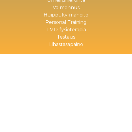
Urheiluhieronta
Valmennus
Huippukylmähoito
Personal Training
TMD-fysioterapia
Testaus
Lihastasapaino