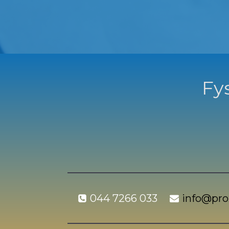
Fys
044 7266 033
info@prox