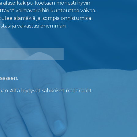
rkiksi alaselkäkipu koetaan monesti hyvin
kuttavat voimavaroihin kuntouttaa vaivaa.
ulee alamäkiä ja isompia onnistumisia
stäsi ja vaivastasi enemmän.
paaseen.
n. Alta löytyvät sähköiset materiaalit