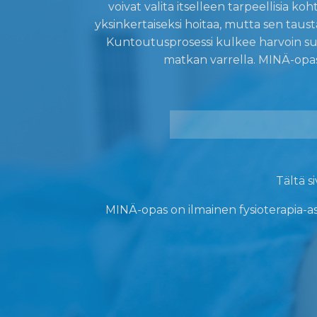
voivat valita itselleen tarpeellisia koh
yksinkertaiseksi hoitaa, mutta sen taust
Kuntoutusprosessi kulkee harvoin suo
matkan varrella. MINÄ-opas 
Tältä s
MINÄ-opas on ilmainen fysioterapia-as