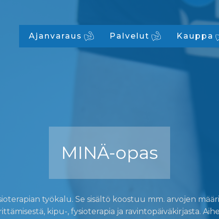
Ajanvaraus
Palvelut
Kauppa
MINÄ-opas
oterapian työkalu. Se sisältö koostuu mm. arvojen määrit
tämisestä, kipu-, fysioterapia ja ravintopäiväkirjasta. Aihea