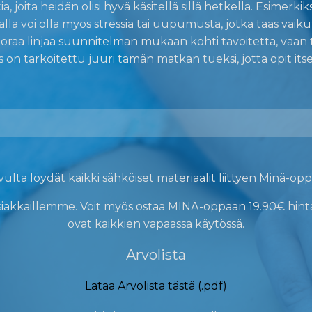
tia, joita heidän olisi hyvä käsitellä sillä hetkellä. Esime
alla voi olla myös stressiä tai uupumusta, jotka taas vai
raa linjaa suunnitelman mukaan kohti tavoitetta, vaan t
on tarkoitettu juuri tämän matkan tueksi, jotta opit itse
ivulta löydät kaikki sähköiset materiaalit liittyen Minä-op
iakkaillemme. Voit myös ostaa MINÄ-oppaan 19.90€ hintaa
ovat kaikkien vapaassa käytössä.
Arvolista
Lataa Arvolista tästä (.pdf)