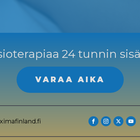
ioterapiaa 24 tunnin sisä
VARAA AIKA
imafinland.fi