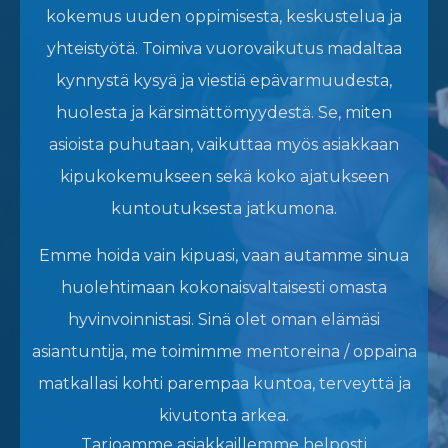
kokemus uuden oppimisesta, keskustelua ja
yhteistyötä. Toimiva vuorovaikutus madaltaa
kynnystä kysyä ja viestiä epävarmuudesta,
huolesta ja kärsimättömyydestä. Se, miten
asioista puhutaan, vaikuttaa myös asiakkaan
kipukokemukseen sekä koko ajatukseen
kuntoutuksesta jatkumona.
Emme hoida vain kipuasi, vaan autamme sinua
huolehtimaan kokonaisvaltaisesti omasta
hyvinvoinnistasi. Sinä olet oman elämäsi
asiantuntija, me toimimme mentoreina / oppaina
matkallasi kohti parempaa kuntoa, terveyttä ja
kivutonta arkea.
Tarjoamme asiakkaillemme helposti