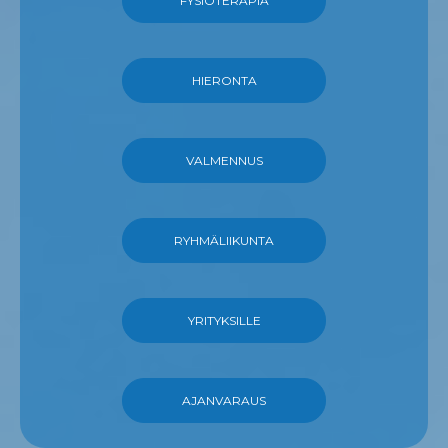
FYSIOTERAPIA
HIERONTA
VALMENNUS
RYHMÄLIIKUNTA
YRITYKSILLE
AJANVARAUS