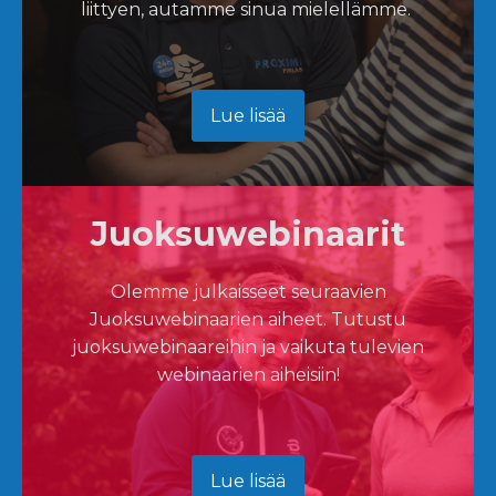
liittyen, autamme sinua mielellämme.
Lue lisää
Juoksuwebinaarit
Olemme julkaisseet seuraavien
Juoksuwebinaarien aiheet. Tutustu
juoksuwebinaareihin ja vaikuta tulevien
webinaarien aiheisiin!
Lue lisää