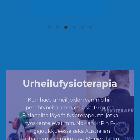
Urheilufysioterapia
Kun haet urheilijoiden vammoihin
perehtyneitä ammattilaisia, Proxima
Finlandilta löydät fysioterapeutit, jotka
työskentelevät mm. Nokian KrP:n F-
liigajoukkueessa sekä Australian
salibandymaajoukkuessa. Monien lajien