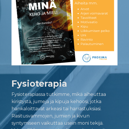
Fysioterapia
Fysioterapiassa tutkimme, mikä aiheuttaa
kiristystä, jumeja ja kipuja kehoosi, jotka
hankaloittavat arkeasi tai harrastuksiasi.
Rasitusvammojen, jumien ja kivun
syntymiseen vaikuttaa usein moni tekijä.