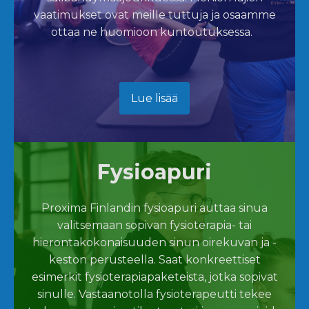
vaatimukset ovat meille tuttuja ja osaamme
ottaa ne huomioon kuntoutuksessa.
Lue lisää
Fysioapuri
Proxima Finlandin fysioapuri auttaa sinua
valitsemaan sopivan fysioterapia- tai
hierontakokonaisuuden sinun oirekuvan ja -
keston perusteella. Saat konkreettiset
esimerkit fysioterapiapaketeista, jotka sopivat
sinulle. Vastaanotolla fysioterapeutti tekee