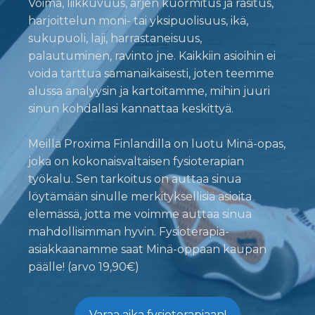
Voima, liikkuvuus, arjen kuormitus ja rasitus,
harjoittelun moni- tai yksipuolisuus, ikä,
sukupuoli, laji, harrastaneisuus,
palautuminen, ravinto jne. Kaikkiin asioihin ei
voida tarttua samanaikaisesti, joten teemme
alussa analyysin ja kartoitamme, mihin juuri
sinun kohdallasi kannattaa keskittyä.
Meillä Proxima Finlandilla on luotu Minä-opas,
joka on kokonaisvaltaisen fysioterapian
työkalu. Sen tarkoitus on auttaa sinua
löytämään sinulle merkityksellisiä asioita
elemässä, jotta me voimme auttaa sinua
mahdollisimman hyvin. Fysioterapia-
asiakkaanamme saat Minä-oppaan kaupan
päälle! (arvo 19,90€)
Varaa aika fysioterapiaan!