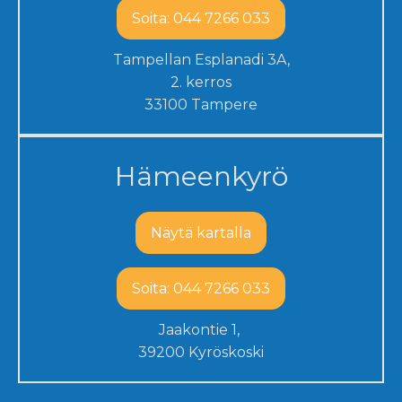
Soita: 044 7266 033
Tampellan Esplanadi 3A,
2. kerros
33100 Tampere
Hämeenkyrö
Näytä kartalla
Soita: 044 7266 033
Jaakontie 1,
39200 Kyröskoski