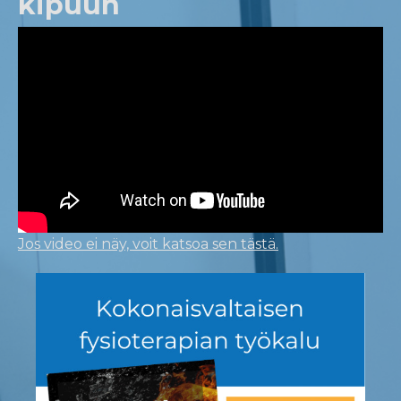
kipuun
Jos video ei näy, voit katsoa sen tästä.