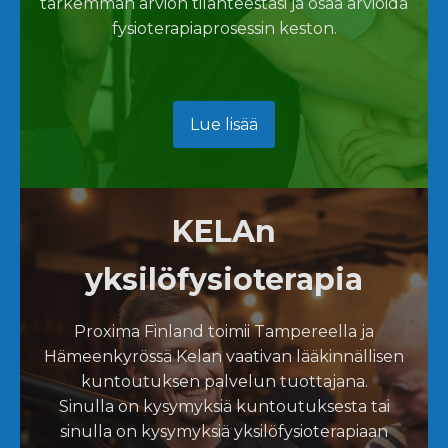
tarkemman arvion tilanteestasi ja osaa arvioida
fysioterapiaprosessin keston.
Lue lisää
KELAn
yksilöfysioterapia
Proxima Finland toimii Tampereella ja
Hämeenkyrössä Kelan vaativan lääkinnällisen
kuntoutuksen palvelun tuottajana.
Sinulla on kysymyksiä kuntoutuksesta tai
sinulla on kysymyksiä yksilöfysioterapiaan