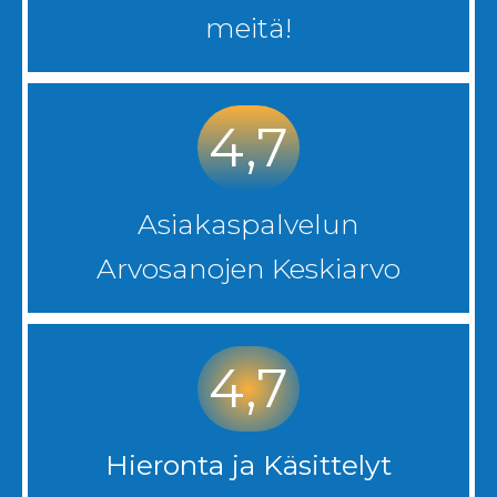
meitä!
4,7
Asiakaspalvelun
Arvosanojen Keskiarvo
4,7
Hieronta ja Käsittelyt