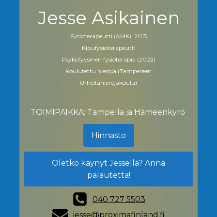
Jesse Asikainen
Fysioterapeutti (AMK), 2015
Kipufysioterapeutti
Psykofyysinen fysioterapia (2023)
Koulutettu hieroja (Tampereen
Urheiluhierojakoulu)
TOIMIPAIKKA: Tampella ja Hämeenkyrö
Hinnasto
Oletko käynyt Jessellä? Anna
palautetta!
040 727 5503
jesse@proximafinland.fi