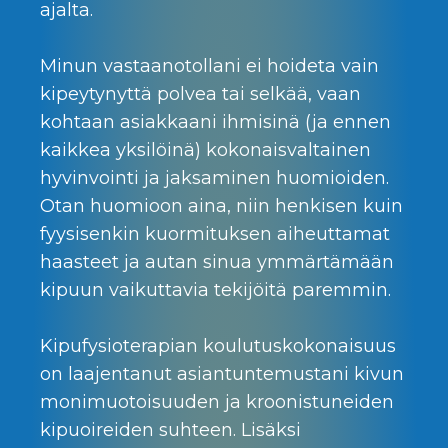
ajalta.
Minun vastaanotollani ei hoideta vain
kipeytynyttä polvea tai selkää, vaan
kohtaan asiakkaani ihmisinä (ja ennen
kaikkea yksilöinä) kokonaisvaltainen
hyvinvointi ja jaksaminen huomioiden.
Otan huomioon aina, niin henkisen kuin
fyysisenkin kuormituksen aiheuttamat
haasteet ja autan sinua ymmärtämään
kipuun vaikuttavia tekijöitä paremmin.
Kipufysioterapian koulutuskokonaisuus
on laajentanut asiantuntemustani kivun
monimuotoisuuden ja kroonistuneiden
kipuoireiden suhteen. Lisäksi