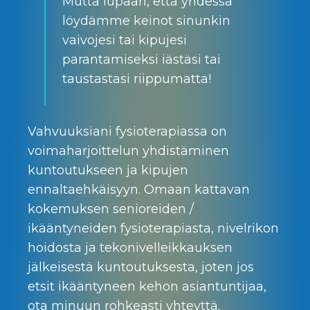
Mutta lupaan, että yhdessä
löydämme keinot sinunkin
vaivojesi tai kipujesi
parantamiseksi iästäsi tai
taustastasi riippumatta!
Vahvuuksiani fysioterapiassa on
voimaharjoittelun yhdistäminen
kuntoutukseen ja kipujen
ennaltaehkäisyyn. Omaan kattavan
kokemuksen senioreiden /
ikääntyneiden fysioterapiasta, nivelrikon
hoidosta ja tekonivelleikkauksen
jälkeisestä kuntoutuksesta, joten jos
etsit ikääntyneen kehon asiantuntijaa,
ota minuun rohkeasti yhteyttä.