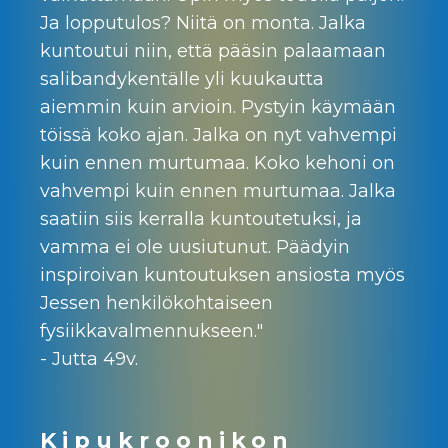
Ja lopputulos? Niitä on monta. Jalka
kuntoutui niin, että pääsin palaamaan
salibandykentälle yli kuukautta
aiemmin kuin arvioin. Pystyin käymään
töissä koko ajan. Jalka on nyt vahvempi
kuin ennen murtumaa. Koko kehoni on
vahvempi kuin ennen murtumaa. Jalka
saatiin siis kerralla kuntoutetuksi, ja
vamma ei ole uusiutunut. Päädyin
inspiroivan kuntoutuksen ansiosta myös
Jessen henkilökohtaiseen
fysiikkavalmennukseen."
- Jutta 49v.
Kipukroonikon