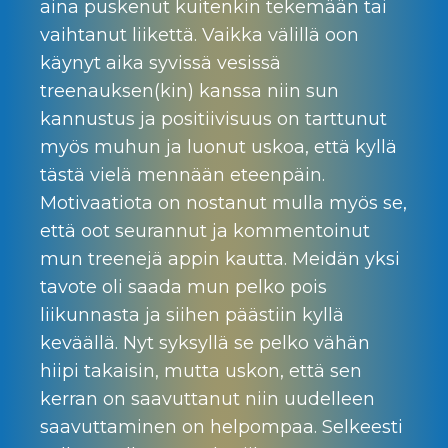
aina puskenut kuitenkin tekemään tai
vaihtanut liikettä. Vaikka välillä oon
käynyt aika syvissä vesissä
treenauksen(kin) kanssa niin sun
kannustus ja positiivisuus on tarttunut
myös muhun ja luonut uskoa, että kyllä
tästä vielä mennään eteenpäin.
Motivaatiota on nostanut mulla myös se,
että oot seurannut ja kommentoinut
mun treenejä appin kautta. Meidän yksi
tavote oli saada mun pelko pois
liikunnasta ja siihen päästiin kyllä
keväällä. Nyt syksyllä se pelko vähän
hiipi takaisin, mutta uskon, että sen
kerran on saavuttanut niin uudelleen
saavuttaminen on helpompaa. Selkeesti