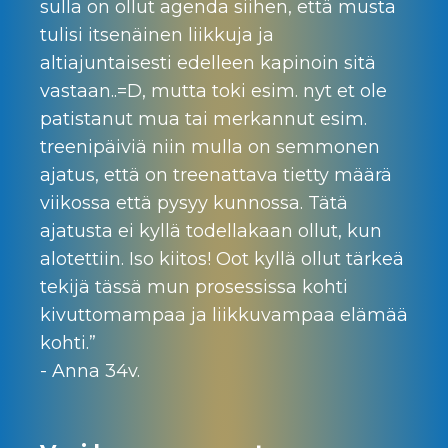
sulla on ollut agenda siihen, että musta
tulisi itsenäinen liikkuja ja
altiajuntaisesti edelleen kapinoin sitä
vastaan..=D, mutta toki esim. nyt et ole
patistanut mua tai merkannut esim.
treenipäiviä niin mulla on semmonen
ajatus, että on treenattava tietty määrä
viikossa että pysyy kunnossa. Tätä
ajatusta ei kyllä todellakaan ollut, kun
alotettiin. Iso kiitos! Oot kyllä ollut tärkeä
tekijä tässä mun prosessissa kohti
kivuttomampaa ja liikkuvampaa elämää
kohti.”
- Anna 34v.