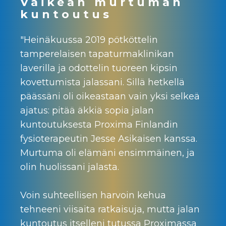
Vaikean murtuman
kuntoutus
"Heinäkuussa 2019 pötköttelin
tamperelaisen tapaturmaklinikan
laverilla ja odottelin tuoreen kipsin
kovettumista jalassani. Sillä hetkellä
päässäni oli oikeastaan vain yksi selkeä
ajatus: pitää äkkiä sopia jalan
kuntoutuksesta Proxima Finlandin
fysioterapeutin Jesse Asikaisen kanssa.
Murtuma oli elämäni ensimmäinen, ja
olin huolissani jalasta.
Voin suhteellisen harvoin kehua
tehneeni viisaita ratkaisuja, mutta jalan
kuntoutus itselleni tutussa Proximassa