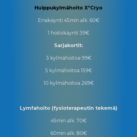
Huippukylmähoito XºCryo
Ensikäynti 45min
alk. 60€
1 hoitokäynti
39€
Sarjakortit:
3 kylmähoitoa
99€
5 kylmähoitoa
159€
10 kylmähoitoa
269€
Lymfahoito (fysioterapeutin tekemä)
45min
alk. 70€
60min
alk. 80€