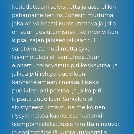
kotiuduttuani selvisi, että jalassa olikin
pahamaineinen ns. Jonesin murtuma,
joka on vaikeasti kuntoutettava ja jolla
on suuri uusiutumisriski. Kolmen viikon
kipsausajan jälkeen jalkaan tuli
varotoimista huolimatta syvä
laskimotukos eli veritulppa. Juuri
aloitettu painovaraus piti keskeyttää, ja
jalkaa piti ryhtyä uudelleen
kannattelemaan ilmassa. Lisäksi
puolikipsi piti poistaa, ja jalka piti
kipsata uudelleen. Särkykin oli
sivistyneesti ilmaistuna melkoinen.
Pysyin näissä käänteissä kuitenkin
tsemppimielellä: Jesse nimittäin neuvoi
jo ensimmäisellä kuntoutuskerralla