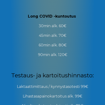
Long COVID -kuntoutus
30min
alk. 60€
45min
alk. 70€
60min
alk. 80€
90min
alk. 120€
Testaus- ja kartoitushinnasto:
Laktaattimittaus / kynnystasotesti
99€
Lihastasapainokartoitus
alk. 99€