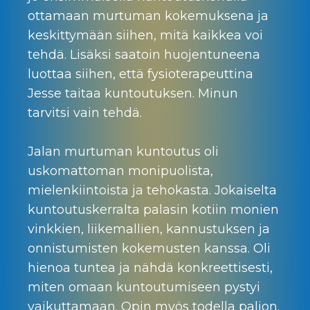
ottamaan murtuman kokemuksena ja
keskittymään siihen, mitä kaikkea voi
tehdä. Lisäksi saatoin huojentuneena
luottaa siihen, että fysioterapeuttina
Jesse taitaa kuntoutuksen. Minun
tarvitsi vain tehdä.
Jalan murtuman kuntoutus oli
uskomattoman monipuolista,
mielenkiintoista ja tehokasta. Jokaiselta
kuntoutuskerralta palasin kotiin monien
vinkkien, liikemallien, kannustuksen ja
onnistumisten kokemusten kanssa. Oli
hienoa tuntea ja nähdä konkreettisesti,
miten omaan kuntoutumiseen pystyi
vaikuttamaan. Opin myös todella paljon.