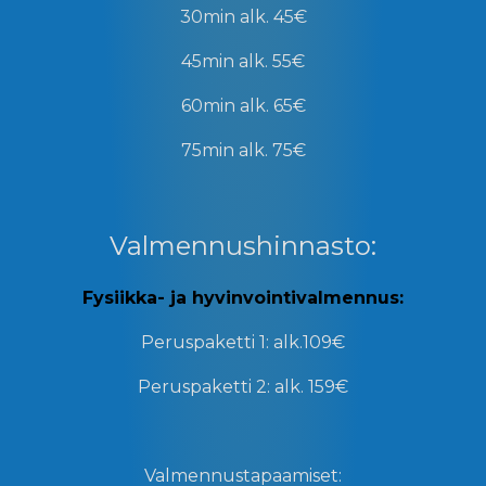
30min
alk. 45€
45min
alk. 55€
60min
alk. 65€
75min
alk. 75€
Valmennushinnasto:
Fysiikka- ja hyvinvointivalmennus:
Peruspaketti 1:
alk.109€
Peruspaketti 2:
alk. 159€
Valmennustapaamiset: