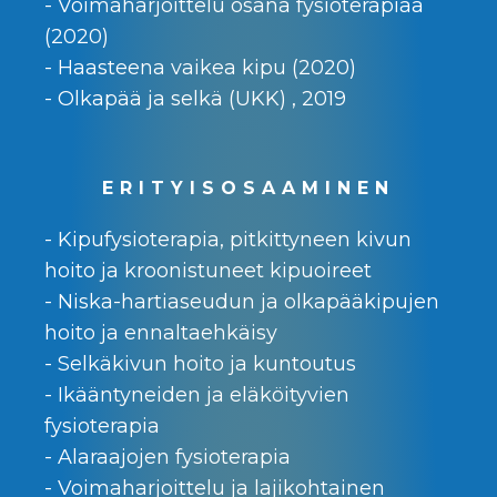
- Voimaharjoittelu osana fysioterapiaa
(2020)
- Haasteena vaikea kipu (2020)
- Olkapää ja selkä (UKK) , 2019
ERITYISOSAAMINEN
- Kipufysioterapia, pitkittyneen kivun
hoito ja kroonistuneet kipuoireet
- Niska-hartiaseudun ja olkapääkipujen
hoito ja ennaltaehkäisy
- Selkäkivun hoito ja kuntoutus
- Ikääntyneiden ja eläköityvien
fysioterapia
- Alaraajojen fysioterapia
- Voimaharjoittelu ja lajikohtainen