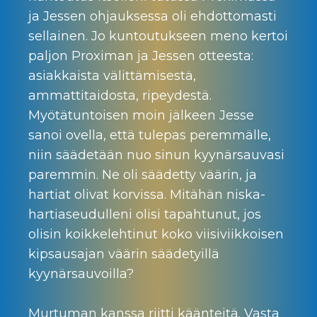
ja Jessen ohjauksessa oli ehdottomasti
sellainen. Jo kuntoutukseen meno kertoi
paljon Proximan ja Jessen otteesta:
asiakkaista välittämisestä,
ammattitaidosta, ripeydestä.
Myötätuntoisen moin jälkeen Jesse
sanoi ovella, että tulepas peremmälle,
niin säädetään nuo sinun kyynärsauvasi
paremmin. Ne oli säädetty väärin, ja
hartiat olivat korvissa. Mitähän niska-
hartiaseudulleni olisi tapahtunut, jos
olisin koikkelehtinut koko viisiviikkoisen
kipsausajan väärin säädetyillä
kyynärsauvoilla?
Murtuman kanssa riitti käänteitä. Vasta