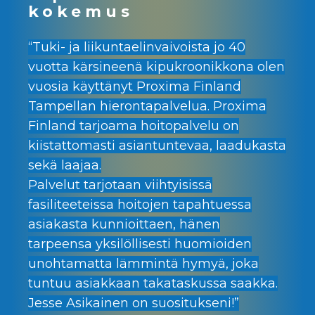
kokemus
“Tuki- ja liikuntaelinvaivoista jo 40
vuotta kärsineenä kipukroonikkona olen
vuosia käyttänyt Proxima Finland
Tampellan hierontapalvelua. Proxima
Finland tarjoama hoitopalvelu on
kiistattomasti asiantuntevaa, laadukasta
sekä laajaa.
Palvelut tarjotaan viihtyisissä
fasiliteeteissa hoitojen tapahtuessa
asiakasta kunnioittaen, hänen
tarpeensa yksilöllisesti huomioiden
unohtamatta lämmintä hymyä, joka
tuntuu asiakkaan takataskussa saakka.
Jesse Asikainen on suositukseni!”