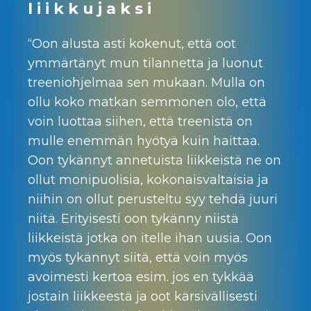
liikkujaksi
“Oon alusta asti kokenut, että oot
ymmärtänyt mun tilannetta ja luonut
treeniohjelmaa sen mukaan. Mulla on
ollu koko matkan semmonen olo, että
voin luottaa siihen, että treenistä on
mulle enemmän hyötyä kuin haittaa.
Oon tykännyt annetuista liikkeistä ne on
ollut monipuolisia, kokonaisvaltaisia ja
niihin on ollut perusteltu syy tehdä juuri
niitä. Erityisesti oon tykänny niistä
liikkeistä jotka on itelle ihan uusia. Oon
myös tykännyt siitä, että voin myös
avoimesti kertoa esim. jos en tykkää
jostain liikkeestä ja oot kärsivällisesti