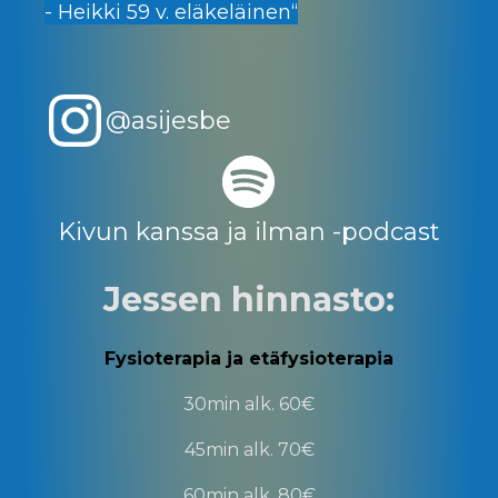
- Heikki 59 v. eläkeläinen
“
@asijesbe
Kivun kanssa ja ilman -podcast
Jessen hinnasto:
Fysioterapia ja etäfysioterapia
30min
alk. 60€
45min
alk. 70€
60min
alk. 80€