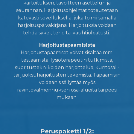
kartoituksen, tavoitteen asettelun ja
seurannan. Harjoitusohjelmat toteutetaan
kätevästi sovelluksella, joka toimii samalla
harjoituspäiväkirjana. Harjoituksia voidaan
tehdä syke-, teho tai vauhtiohjatusti.
Harjoitustapaamisista
Harjoitustapaamiset voivat sisältää mm.
testaamista, fysioterapeutin tutkimista,
suoritustekniikoiden harjoittelua, kuntosali-
tai juoksuharjoitusten tekemistä. Tapaamisiin
voidaan sisällyttää myös
ravintovalmennuksen osa-alueita tarpeesi
mukaan.
Peruspaketti 1/2: