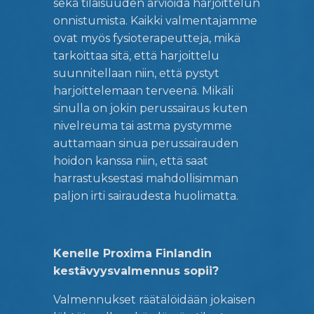
sekä tilaisuuden arvioida harjoittelun
onnistumista. Kaikki valmentajamme
ovat myös fysioterapeutteja, mikä
tarkoittaa sitä, että harjoittelu
suunnitellaan niin, että pystyt
harjoittelemaan terveenä. Mikäli
sinulla on jokin perussairaus kuten
nivelreuma tai astma pystymme
auttamaan sinua perussairauden
hoidon kanssa niin, että saat
harrastuksestasi mahdollisimman
paljon irti sairaudesta huolimatta.
Kenelle Proxima Finlandin
kestävyysvalmennus sopii?
Valmennukset räätälöidään jokaisen