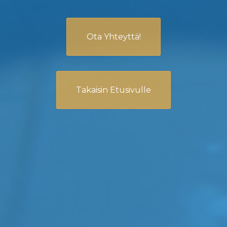
Ota Yhteyttä!
Takaisin Etusivulle