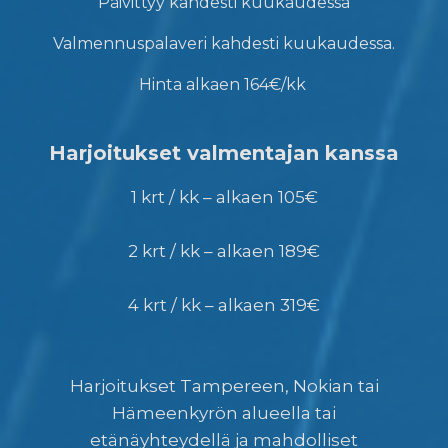
Päivittyy kahdesti kuukaudessa
Valmennuspalaveri kahdesti kuukaudessa.
Hinta alkaen 164€/kk
Harjoitukset valmentajan kanssa
1 krt / kk – alkaen 105€
2 krt / kk – alkaen 189€
4 krt / kk – alkaen 319€
Harjoitukset Tampereen, Nokian tai
Hämeenkyrön alueella tai
etänäyhteydellä ja mahdolliset