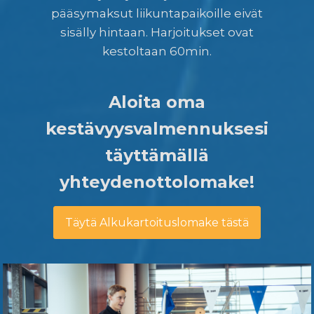
pääsymaksut liikuntapaikoille eivät
sisälly hintaan. Harjoitukset ovat
kestoltaan 60min.
Aloita oma
kestävyysvalmennuksesi
täyttämällä
yhteydenottolomake!
Täytä Alkukartoituslomake tästä