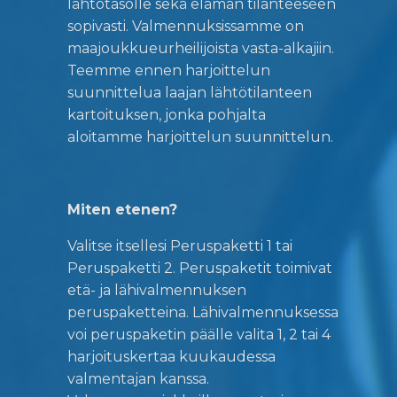
lähtötasolle sekä elämän tilanteeseen
sopivasti. Valmennuksissamme on
maajoukkueurheilijoista vasta-alkajiin.
Teemme ennen harjoittelun
suunnittelua laajan lähtötilanteen
kartoituksen, jonka pohjalta
aloitamme harjoittelun suunnittelun.
Miten etenen?
Valitse itsellesi Peruspaketti 1 tai
Peruspaketti 2. Peruspaketit toimivat
etä- ja lähivalmennuksen
peruspaketteina. Lähivalmennuksessa
voi peruspaketin päälle valita 1, 2 tai 4
harjoituskertaa kuukaudessa
valmentajan kanssa.