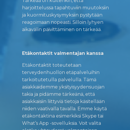
Tärkeää on kuitenkin, että
harjoittelussa tapahtuviin muutoksiin
ja kuormituskysymyksiin pystytään
reagoimaan nopeasti. Silloin lyhyen
aikavälin päivittäminen on tärkeää.
Etäkontaktit valmentajan kanssa
Etäkontaktit toteutetaan
terveydenhuollon etäpalveluihin
tarkoitutetulla palvelulla. Tämä
asiakkaidemme yksityisyydensuojan
takia ja pidämme tärkeänä, että
asiakkaisiin liittyviä tietoja käsitellään
niiden vaativalla tavalla. Emme käytä
etäkontaktina esimerkiksi Skype tai
What’s App -sovelluksia. Voit valita