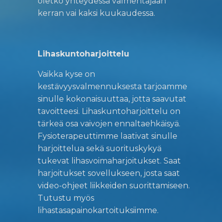
oletko yhteydessä valmentajaan
kerran vai kaksi kuukaudessa.
Lihaskuntoharjoittelu
Vaikka kyse on
kestävyysvalmennuksesta tarjoamme
sinulle kokonaisuuttaa, jotta saavutat
tavoitteesi. Lihaskuntoharjoittelu on
tärkeä osa vaivojen ennaltaehkäisyä.
Fysioterapeuttimme laativat sinulle
harjoittelua sekä suorituskykyä
tukevat lihasvoimaharjoitukset. Saat
harjoitukset sovellukseen, josta saat
video-ohjeet liikkeiden suorittamiseen.
Tutustu myös
lihastasapainokartoituksiimme.