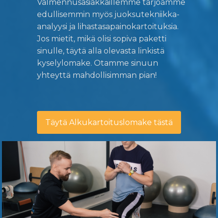
Valmennusasiakkaillemme tarjoamme
edullisemmin myös juoksutekniikka-
analyysi ja lihastasapainokartoituksia.
Jos mietit, mikä olisi sopiva paketti
sinulle, täytä alla olevasta linkistä
kyselylomake. Otamme sinuun
yhteyttä mahdollisimman pian!
Täytä Alkukartoituslomake tästä