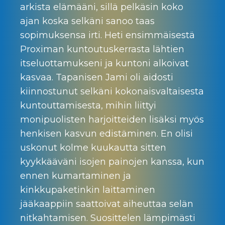
arkista elämääni, sillä pelkäsin koko
ajan koska selkäni sanoo taas
sopimuksensa irti. Heti ensimmäisestä
Proximan kuntoutuskerrasta lähtien
itseluottamukseni ja kuntoni alkoivat
kasvaa. Tapanisen Jami oli aidosti
kiinnostunut selkäni kokonaisvaltaisesta
kuntouttamisesta, mihin liittyi
monipuolisten harjoitteiden lisäksi myös
henkisen kasvun edistäminen. En olisi
uskonut kolme kuukautta sitten
kyykkääväni isojen painojen kanssa, kun
ennen kumartaminen ja
kinkkupaketinkin laittaminen
jääkaappiin saattoivat aiheuttaa selän
nitkahtamisen. Suosittelen lämpimästi