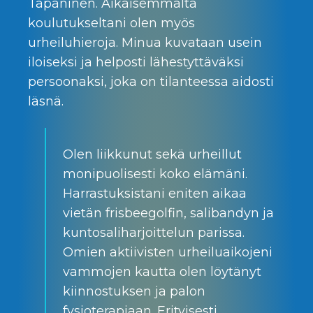
Tapaninen. Aikaisemmalta
koulutukseltani olen myös
urheiluhieroja. Minua kuvataan usein
iloiseksi ja helposti lähestyttäväksi
persoonaksi, joka on tilanteessa aidosti
läsnä.
Olen liikkunut sekä urheillut
monipuolisesti koko elämäni.
Harrastuksistani eniten aikaa
vietän frisbeegolfin, salibandyn ja
kuntosaliharjoittelun parissa.
Omien aktiivisten urheiluaikojeni
vammojen kautta olen löytänyt
kiinnostuksen ja palon
fysioterapiaan. Erityisesti