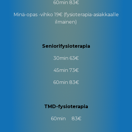
60min
83
€
Minä-opas -vihko
19€ (fysioterapia-asiakkaalle
ilmainen)
Seniorifysioterapia
30min
63
€
45min
73
€
60min
83
€
TMD-fysioterapia
60min
83€