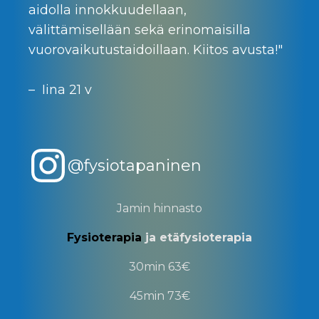
aidolla innokkuudellaan,
välittämisellään sekä erinomaisilla
vuorovaikutustaidoillaan. Kiitos avusta!"
– Iina 21 v
@fysiotapaninen
Jamin hinnasto
Fysioterapia
ja etäfysioterapia
30min
63
€
45min
73
€