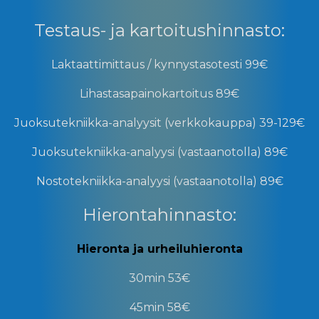
Testaus- ja kartoitushinnasto:
Laktaattimittaus / kynnystasotesti
99€
Lihastasapainokartoitus
89€
Juoksutekniikka-analyysit (verkkokauppa)
39-129€
Juoksutekniikka-analyysi (vastaanotolla)
89€
Nostotekniikka-analyysi (vastaanotolla)
89€
Hierontahinnasto:
Hieronta ja urheiluhieronta
30min
53
€
45min
58€