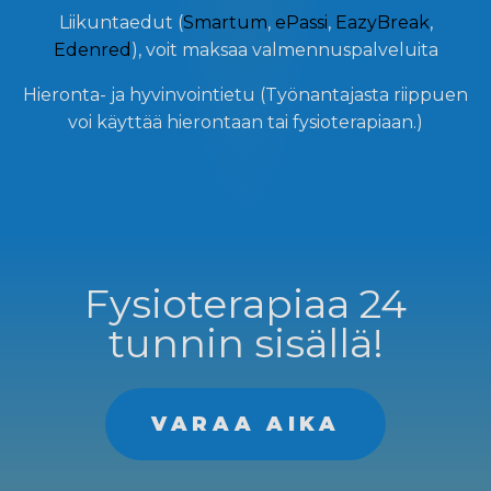
Liikuntaedut (
Smartum
,
ePassi
,
EazyBreak
,
Edenred
), voit maksaa valmennuspalveluita
Hieronta- ja hyvinvointietu (Työnantajasta riippuen
voi käyttää hierontaan tai fysioterapiaan.)
Fysioterapiaa 24
tunnin sisällä!
VARAA AIKA