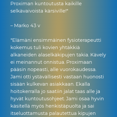
Proximan kuntoutusta kaikille
selkävaivoista kärsiville!"
– Marko 43 v
"Elämäni ensimmäinen fysioterapeutti
kokemus tuli kovien yhtäkkiä
alkaneiden alaselkäkipujen takia. Kävely
ei meinannut onnistua. Proximaan
pääsin nopeasti, alle vuorokaudessa.
Jami otti ystävällisesti vastaan huonosti
sisään kulkevan asiakkaan. Ekalla
hoitokerralla jo saatiin jalat taas alle ja
hyvät kuntoutusohjeet. Jami osaa hyvin
käsitellä myös henkistäpuolta ja sai
itseluottamusta palautettua kipujen