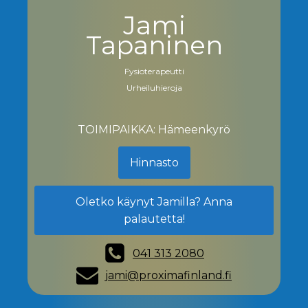
Jami
Tapaninen
Fysioterapeutti
Urheiluhieroja
TOIMIPAIKKA: Hämeenkyrö
Hinnasto
Oletko käynyt Jamilla? Anna
palautetta!
041 313 2080
jami@proximafinland.fi