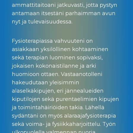
ammattitaitoani jatkuvasti, jotta pystyn
antamaan itsestäni parhaimman avun
nyt ja tulevaisuudessa.
Fysioterapiassa vahvuuteni on
asiakkaan yksilöllinen kohtaaminen
sekä terapian luominen sopivaksi,
jokaisen kokonaistilanne ja arki
huomioon ottaen. Vastaanotolleni
hakeudutaan yleisimmin
alaselkäkipujen, eri jännealueiden
kiputilojen sekä purentaelimien kipujen
ja toimintahäiriöiden takia. Lähellä
sydäntäni on myös alaraajafysioterapia
sekä voima- ja fysiikkaharjoittelu. Työn
ulkopuolella valmennan nuoria