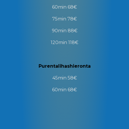
60min
68€
75min
78€
90min
88€
120min
118€
Purentalihashieronta
45min
58€
60min
68€