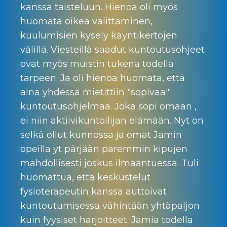
kanssa taisteluun. Hienoa oli myös
huomata oikea välittäminen,
kuulumisien kysely käyntikertojen
välillä. Viesteillä saadut kuntoutusohjeet
ovat myös muistin tukena todella
tarpeen. Ja oli hienoa huomata, että
aina yhdessä mietittiin "sopivaa"
kuntoutusohjelmaa. Joka sopi omaan ,
ei niin aktiivikuntoilijan elämään. Nyt on
selkä ollut kunnossa ja omat Jamin
opeilla yt pärjään paremmin kipujen
mahdollisesti joskus ilmaantuessa. Tuli
huomattua, että keskustelut
fysioterapeutin kanssa auttoivat
kuntoutumisessa vähintään yhtäpaljon
kuin fyysiset harjoitteet. Jamia todella