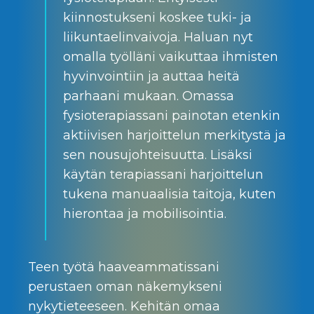
kiinnostukseni koskee tuki- ja
liikuntaelinvaivoja. Haluan nyt
omalla työlläni vaikuttaa ihmisten
hyvinvointiin ja auttaa heitä
parhaani mukaan. Omassa
fysioterapiassani painotan etenkin
aktiivisen harjoittelun merkitystä ja
sen nousujohteisuutta. Lisäksi
käytän terapiassani harjoittelun
tukena manuaalisia taitoja, kuten
hierontaa ja mobilisointia.
Teen työtä haaveammatissani
perustaen oman näkemykseni
nykytieteeseen. Kehitän omaa