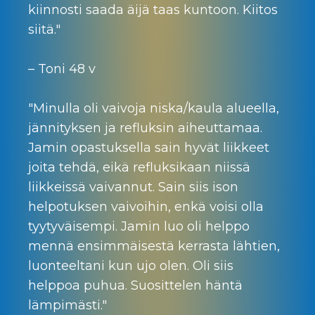
kiinnosti saada äijä taas kuntoon. Kiitos
siitä."
– Toni 48 v
"Minulla oli vaivoja niska/kaula alueella,
jännityksen ja refluksin aiheuttamaa.
Jamin opastuksella sain hyvät liikkeet
joita tehdä, eikä refluksikaan niissä
liikkeissä vaivannut. Sain siis ison
helpotuksen vaivoihin, enkä voisi olla
tyytyväisempi. Jamin luo oli helppo
mennä ensimmäisestä kerrasta lähtien,
luonteeltani kun ujo olen. Oli siis
helppoa puhua. Suosittelen häntä
lämpimästi."