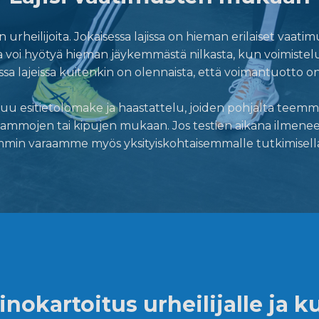
 urheilijoita. Jokaisessa lajissa on hieman erilaiset vaa
ija voi hyötyä hieman jäykemmästä nilkasta, kun voimistel
a lajeissa kuitenkin on olennaista, että voimantuotto on l
 esitietolomake ja haastattelu, joiden pohjalta teemme te
mmojen tai kipujen mukaan. Jos testien aikana ilmenee jot
min varaamme myös yksityiskohtaisemmalle tutkimisella
nokartoitus urheilijalle ja ku