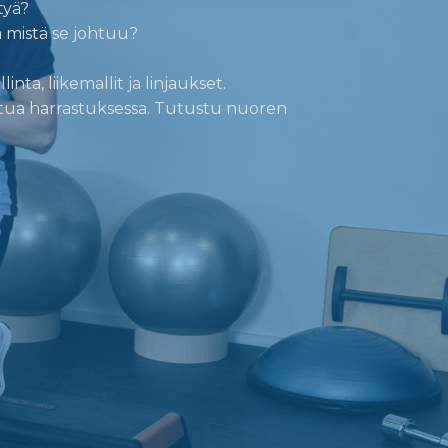
tyä?
ä mistä se johtuu?
ta, liikemallit ja linjaukset.
utua harrastuksessa. Tutustu nuoren