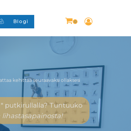
Blogi
ttaa kehittää seuraavaksi ollaksesi
a" putkirullalla? Tuntuuko
 lihastasapainosta!