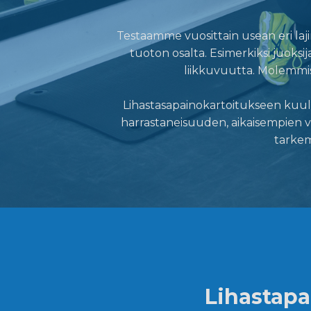
Testaamme vuosittain usean eri lajin
tuoton osalta. Esimerkiksi juoks
liikkuvuutta. Molemmiss
Lihastasapainokartoitukseen kuuluu
harrastaneisuuden, aikaisempien va
tarkem
Lihastapai