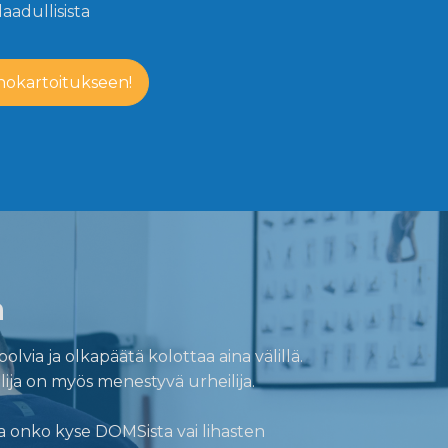
aadullisista
inokartoitukseen!
a
lvia ja olkapäätä kolottaa aina välillä.
lija on myös menestyvä urheilija.
a onko kyse DOMSista vai lihasten