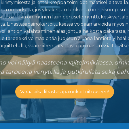
kiristymisestä ja, ettei kroppa toimi optimaatisella tavalla.
nta on tärkeää, jos yksi ketjun lenkeistä on heikompi su
ksussa, joka on monen lajin peruselementti, keskivartalon 
ta. Lihastasapainokartoituksessa voidaan arvioida myös nä
voi lantion valahtaminen alas johtua heikosta pakarasta, he
i ole tarpeeksi voimaa pitää juoksun aikana lantiota ylhää
rjoittelulla, vaan siihen tarvittavia ominaisuuksia tarvits
no voi näkyä haasteena lajitekniikkassa, omi
tarpeena venytellä ja putkirullata sekä pa
Varaa aika lihastasapainokartoitukseen!