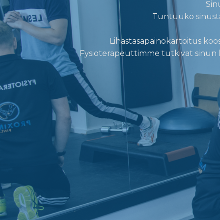
Sin
Tuntuuko sinusta,
Lihastasapainokartoitus koost
Fysioterapeuttimme tutkivat sinun 