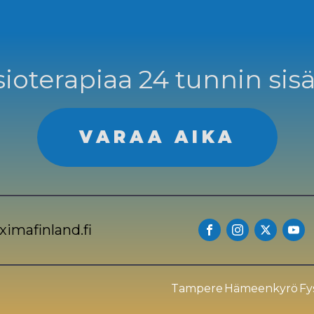
ioterapiaa 24 tunnin sisä
VARAA AIKA
imafinland.fi
Tampere
Hämeenkyrö
Fy