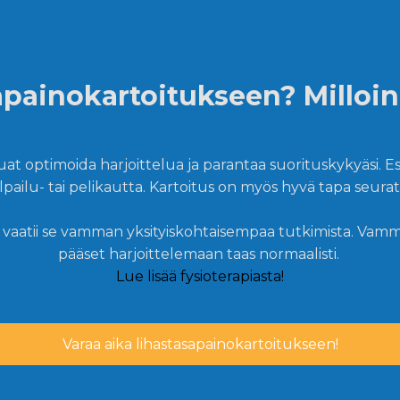
sapainokartoitukseen? Milloin
luat optimoida harjoittelua ja parantaa suorituskykyäsi. 
lpailu- tai pelikautta. Kartoitus on myös hyvä tapa seurat
, vaatii se vamman yksityiskohtaisempaa tutkimista. Vamma
pääset harjoittelemaan taas normaalisti.
Lue lisää fysioterapiasta!
Varaa aika lihastasapainokartoitukseen!