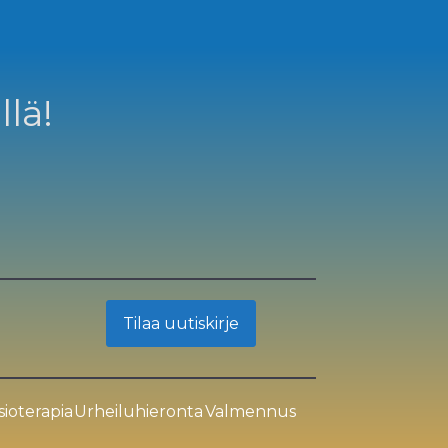
llä!
Tilaa uutiskirje
sioterapia
Urheiluhieronta
Valmennus