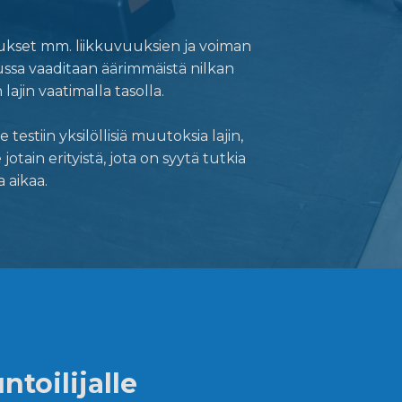
timukset mm. liikkuvuuksien ja voiman
ussa vaaditaan äärimmäistä nilkan
ajin vaatimalla tasolla.
stiin yksilöllisiä muutoksia lajin,
ain erityistä, jota on syytä tutkia
 aikaa.
ntoilijalle