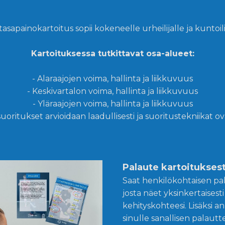
tasapainokartoitus sopii kokeneelle urheilijalle ja kuntoili
Kartoituksessa tutkittavat osa-alueet:
- Alaraajojen voima, hallinta ja liikkuvuus
- Keskivartalon voima, hallinta ja liikkuvuus
- Yläraajojen voima, hallinta ja liikkuvuus
 suoritukset arvioidaan laadullisesti ja suoritustekniikat o
Palaute kartoitukses
Saat henkilökohtaisen pa
josta näet yksinkertaisesti
kehityskohteesi. Lisäksi
sinulle sanallisen palaut