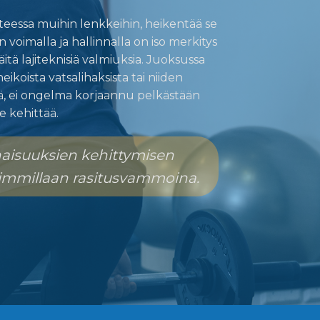
hteessa muihin lenkkeihin, heikentää se
voimalla ja hallinnalla on iso merkitys
itä lajiteknisiä valmiuksia. Juoksussa
ikoista vatsalihaksista tai niiden
llä, ei ongelma korjaannu pelkästään
ee kehittää.
naisuuksien kehittymisen
himmillaan rasitusvammoina.