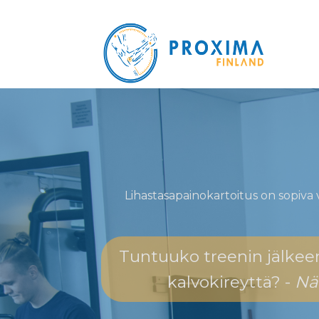
Lihastasapainokartoitus on sopiva 
Tuntuuko treenin jälkeen 
kalvokireyttä? -
Nä