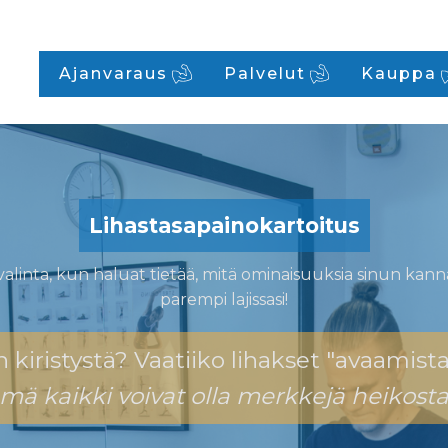
Ajanvaraus
Palvelut
Kauppa
Lihastasapainokartoitus
valinta, kun haluat tietää, mitä ominaisuuksia sinun kanna
parempi lajissasi!
kiristystä? Vaatiiko lihakset "avaamist
mä kaikki voivat olla merkkejä heikosta