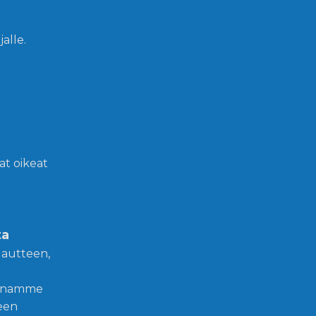
jalle.
vat oikeat
ta
lautteen,
 annamme
teen