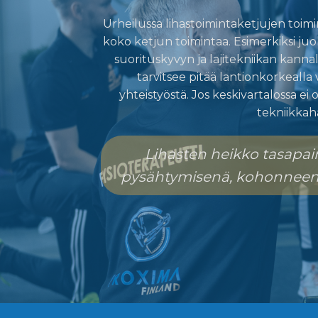
Urheilussa lihastoimintaketjujen toimi
koko ketjun toimintaa. Esimerkiksi juo
suorituskyvyn ja lajitekniikan kannal
tarvitsee pitää lantionkorkealla 
yhteistyöstä. Jos keskivartalossa e
tekniikkaha
Lihasten heikko tasapai
pysähtymisenä, kohonneena 