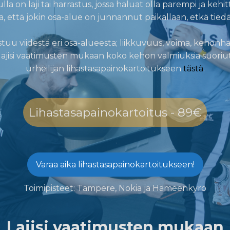
ulla on laji tai harrastus, jossa haluat olla parempi ja kehit
 että jokin osa-alue on junnannut paikallaan, etkä tied
uu viidestä eri osa-alueesta; liikkuvuus, voima, kehonhallin
lajisi vaatimusten mukaan koko kehon valmiuksia suori
urheilijan lihastasapainokartoitukseen
tästä
.
Lihastasapainokartoitus - 89€
Varaa aika lihastasapainokartoitukseen!
Toimipisteet: Tampere, Nokia ja Hämeenkyrö
Lajisi vaatimusten mukaan