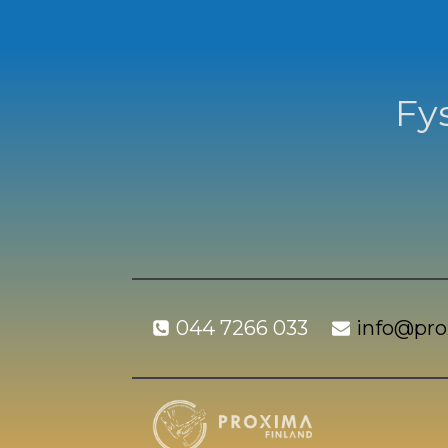
Fys
044 7266 033
info@prox