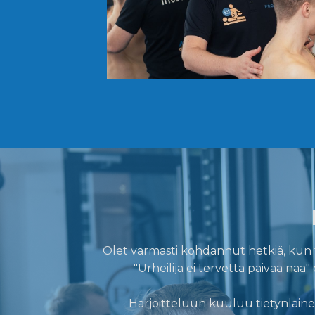
Olet varmasti kohdannut hetkiä, kun tre
"Urheilija ei tervettä päivää nä
Harjoitteluun kuuluu tietynlaine