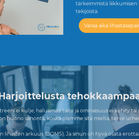
tärkeimmistä liikkumisen l
tekijöistä.
Varaa aika lihastasapa
Harjoittelusta tehokkaampa
eni ei kulje, haluamasi taito ja ominaisuus ei kehity tai po
ä" on huono sanonta, koska olemme sitä mieltä, terve urhei
n lihasten arkuus (DOMS). Ja sinun on hyvä osata erotta