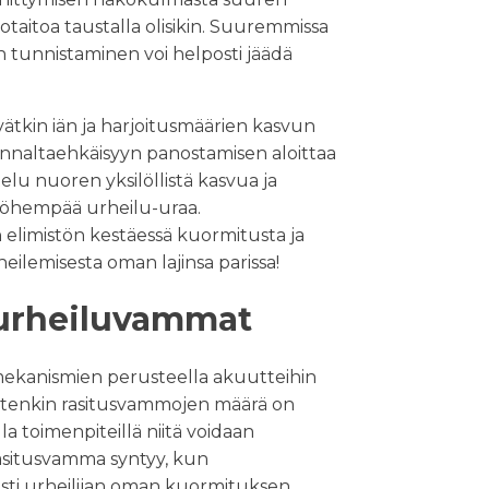
taitoa taustalla olisikin. Suuremmissa
n tunnistaminen voi helposti jäädä
ätkin iän ja harjoitusmäärien kasvun
nnaltaehkäisyyn panostamisen aloittaa
elu nuoren yksilöllistä kasvua ja
yöhempää urheilu-uraa.
limistön kestäessä kuormitusta ja
eilemisesta oman lajinsa parissa!
 urheiluvammat
ekanismien perusteella akuutteihin
Etenkin rasitusvammojen määrä on
la toimenpiteillä niitä voidaan
asitusvamma syntyy, kun
vasti urheilijan oman kuormituksen