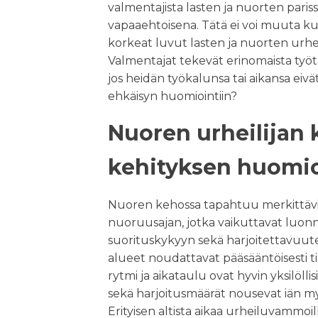
valmentajista lasten ja nuorten paris
vapaaehtoisena. Tätä ei voi muuta k
korkeat luvut lasten ja nuorten urh
Valmentajat tekevät erinomaista työtä
jos heidän työkalunsa tai aikansa eivä
ehkäisyn huomiointiin?
Nuoren urheilijan 
kehityksen huomioi
Nuoren kehossa tapahtuu merkittävi
nuoruusajan, jotka vaikuttavat luonn
suorituskykyyn sekä harjoitettavuute
alueet noudattavat pääsääntöisesti t
rytmi ja aikataulu ovat hyvin yksilöllis
sekä harjoitusmäärät nousevat iän my
Erityisen altista aikaa urheiluvammo