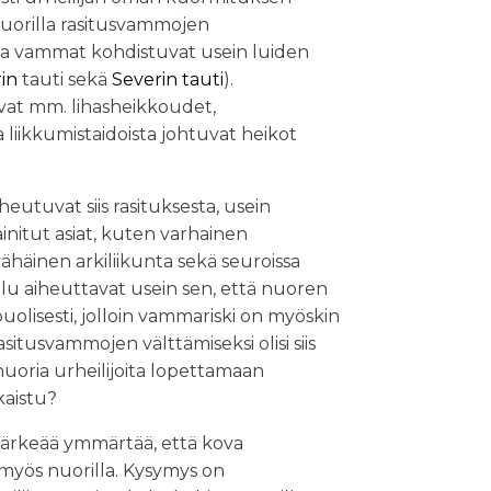
 nuorilla rasitusvammojen
ta vammat kohdistuvat usein luiden
in
tauti sekä
Severin tauti
).
 ovat mm. lihasheikkoudet,
 liikkumistaidoista johtuvat heikot
utuvat siis rasituksesta, usein
ainitut asiat, kuten varhainen
vähäinen arkiliikunta sekä seuroissa
elu aiheuttavat usein sen, että nuoren
uolisesti, jolloin vammariski on myöskin
situsvammojen välttämiseksi olisi siis
nuoria urheilijoita lopettamaan
kaistu?
 tärkeää ymmärtää, että kova
yös nuorilla. Kysymys on