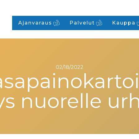
Ajanvaraus
Palvelut
Kauppa
02/18/2022
asapainokarto
s nuorelle urhe