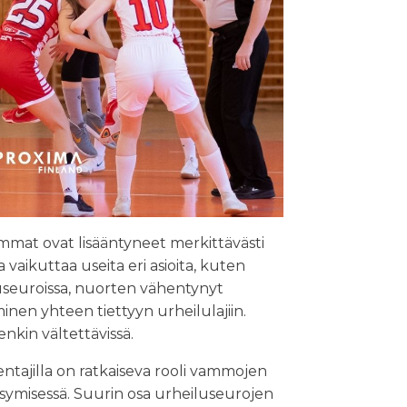
mmat ovat lisääntyneet merkittävästi
 vaikuttaa useita eri asioita, kuten
useuroissa, nuorten vähentynyt
inen yhteen tiettyyn urheilulajiin.
enkin vältettävissä.
ntajilla on ratkaiseva rooli vammojen
symisessä. Suurin osa urheiluseurojen