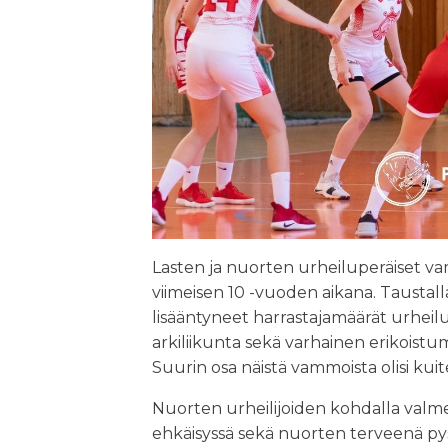
Lasten ja nuorten urheiluperäiset va
viimeisen 10 -vuoden aikana. Taustalla
lisääntyneet harrastajamäärät urheil
arkiliikunta sekä varhainen erikoistum
Suurin osa näistä vammoista olisi kuit
Nuorten urheilijoiden kohdalla valme
ehkäisyssä sekä nuorten terveenä py