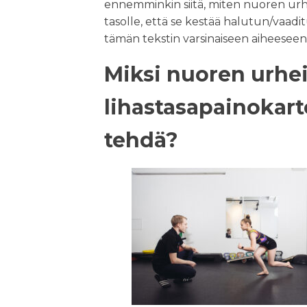
ennemminkin siitä, miten nuoren urhei
tasolle, että se kestää halutun/vaadi
tämän tekstin varsinaiseen aiheeseen 
Miksi nuoren urhei
lihastasapainokart
tehdä?