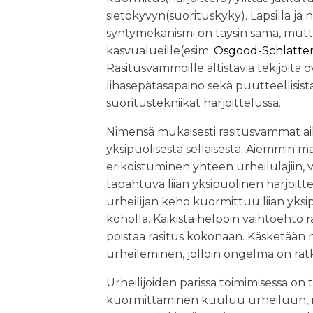
sietokyvyn(suorituskyky). Lapsilla ja
syntymekanismi on täysin sama, mut
kasvualueille(esim.
Osgood-Schlatter
Rasitusvammoille altistavia tekijöitä
lihasepätasapaino sekä puutteellisista
suoritustekniikat harjoittelussa.
Nimensä mukaisesti rasitusvammat aihe
yksipuolisesta sellaisesta. Aiemmin m
erikoistuminen yhteen urheilulajiin, 
tapahtuva liian yksipuolinen harjoitt
urheilijan keho kuormittuu liian yksip
koholla. Kaikista helpoin vaihtoehto ra
poistaa rasitus kokonaan. Käsketään 
urheileminen, jolloin ongelma on rat
Urheilijoiden parissa toimimisessa on
kuormittaminen kuuluu urheiluun, m