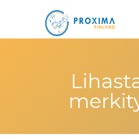
Lihast
merkity