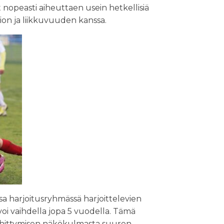
nopeasti aiheuttaen usein hetkellisiä
ion ja liikkuvuuden kanssa.
sa harjoitusryhmässä harjoittelevien
voi vaihdella jopa 5 vuodella. Tämä
 kehittymisen näkökulmasta suuren