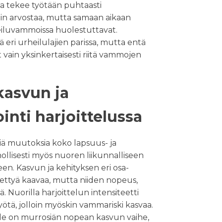
sa tekee työtään puhtaasti
uin arvostaa, mutta samaan aikaan
eiluvammoissa huolestuttavat.
 eri urheilulajien parissa, mutta entä
t vain yksinkertaisesti riitä vammojen
kasvun ja
nti harjoittelussa
ä muutoksia koko lapsuus- ja
ollisesti myös nuoren liikunnalliseen
en. Kasvun ja kehityksen eri osa-
iettyä kaavaa, mutta niiden nopeus,
iä. Nuorilla harjoittelun intensiteetti
ötä, jolloin myöskin vammariski kasvaa.
ille on murrosiän nopean kasvun vaihe,