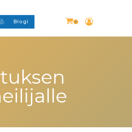
Blogi
ituksen
ilijalle