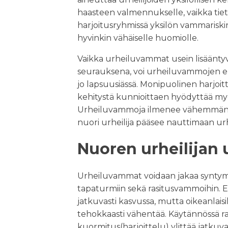
haasteen valmennukselle, vaikka tieto
harjoitusryhmissä yksilön vammariski
hyvinkin vähäiselle huomiolle.
Vaikka urheiluvammat usein lisääntyv
seurauksena, voi urheiluvammojen e
jo lapsuusiässä. Monipuolinen harjoitt
kehitystä kunnioittaen hyödyttää m
Urheiluvammoja ilmenee vähemmän e
nuori urheilija pääsee nauttimaan urh
Nuoren urheilijan
Urheiluvammat voidaan jakaa syntym
tapaturmiin sekä rasitusvammoihin. 
jatkuvasti kasvussa, mutta oikeanlaisil
tehokkaasti vähentää. Käytännössä r
kuormitus(harjoittelu) ylittää jatku