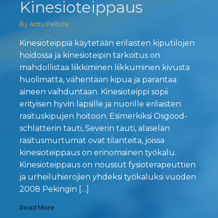
Kinesioteippaus
By Arttu Peltola
Kinesioteippiä käytetään erilaisten kiputilojen
hoidossa ja kinesioteipin tarkoitus on
mahdollistaa liikkiminen liikkuminen kivusta
huolimatta, vähentään kipua ja parantaa
aineen vaihduntaan. Kinesioteippi sopii
erityisen hyvin lapsille ja nuorille erilaisten
rasituskipujen hoitoon. Esimerkiksi Osgood-
schlatterin tauti, Severin tauti, alaselän
rasitusmurtumat ovat tilanteita, joissa
kinesioteippaus on erinomainen työkalu.
Kinesioteippaus on noussut fysioterapeuttien
ja urheiluhierojien yhdeksi työkaluksi vuoden
2008 Pekingin […]
Read More