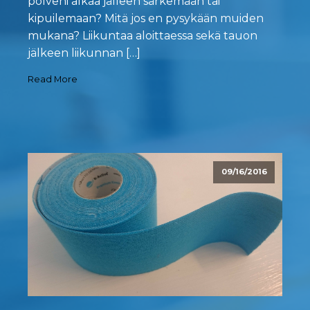
polveni alkaa jälleen särkemään tai
kipuilemaan? Mitä jos en pysykään muiden
mukana? Liikuntaa aloittaessa sekä tauon
jälkeen liikunnan […]
Read More
09/16/2016