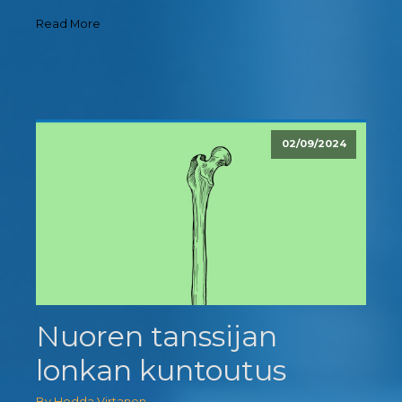
Read More
02/09/2024
Nuoren tanssijan
lonkan kuntoutus
By Hedda Virtanen