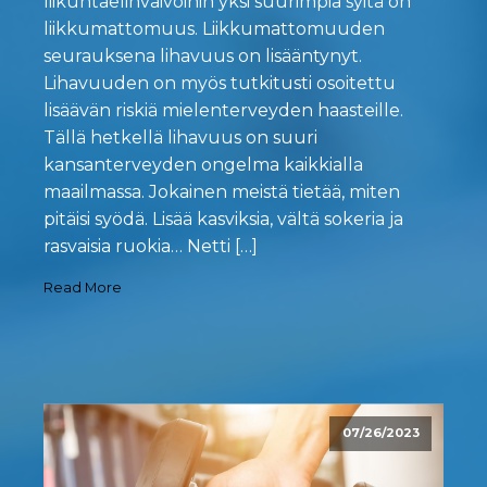
liikuntaelinvaivoihin yksi suurimpia syitä on
liikkumattomuus. Liikkumattomuuden
seurauksena lihavuus on lisääntynyt.
Lihavuuden on myös tutkitusti osoitettu
lisäävän riskiä mielenterveyden haasteille.
Tällä hetkellä lihavuus on suuri
kansanterveyden ongelma kaikkialla
maailmassa. Jokainen meistä tietää, miten
pitäisi syödä. Lisää kasviksia, vältä sokeria ja
rasvaisia ruokia… Netti […]
Read More
07/26/2023