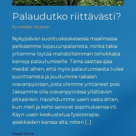
Palaudutko riittävästi?
By Hedda Virtanen
Nykypäivän suorituskeskeisessä maailmassa
pelkäämme loppuunpalamista, minkä takia
yritämme löytää mahdollisimman tehokkaita
keinoja palautumiselle. Tämä saattaa ajaa
meidät siihen, että myös palautumisesta tulee
suorittamista ja joudumme takaisin
oravanpyörään, josta olemme yrittäneet pois.
Jaksamme olla oravanpyörässä yllättävän
pitkäänkin. Havahdumme usein vasta sitten,
kun mieli ja keho sanovat sopimuksensa irti.
Käyn usein keskustelua fysioterapia-
asiakkaiden kanssa siitä, miten […]
Read More