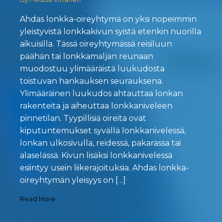
Ahdas lonkka-oireyhtymä on yksi nopeimmin
yleistyvistä lonkkakivun syistä etenkin nuorilla
aikuisilla. Tässä oireyhtymässä reisiluun
päähän tai lonkkamaljan reunaan
muodostuu ylimääräistä luukudosta
toistuvan hankauksen seurauksena.
Ylimääräinen luukudos ahtauttaa lonkan
rakenteita ja aiheuttaa lonkkaniveleen
pinnetilan. Tyypillisiä oireita ovat
kiputuntemukset syvällä lonkkanivelessä,
lonkan ulkosivulla, reidessä, pakarassa tai
alaselässä. Kivun lisäksi lonkkanivelessä
esiintyy usein liikerajoituksia. Ahdas lonkka-
oireyhtymän yleisyys on […]
Read More