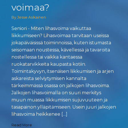
voimaa?
By Jesse Asikainen
Seniori - Miten lihasvoima vaikuttaa
liikkumiseen? Lihasvoimaa tarvitaan useissa
jokapäiväisissä toiminnoissa, kuten istumasta
seisomaan noustessa, kävellessä ja tavaroita
nostellessa tai vaikka kantaessa
ruokatarvikkeita kaupasta kotiin.
Toimintakyvyn, itsenäisen liikkumisen ja arjen
askareista selviytymisen kannalta
tärkeimmässä osassa on jalkojen lihasvoima.
Jalkojen lihasvoimalla on suuri merkitys
muun muassa liikkumisen sujuvuuteen ja
tasapainon ylläpitämiseen. Usein juuri jalkojen
lihasvoima heikkenee […]
Read More