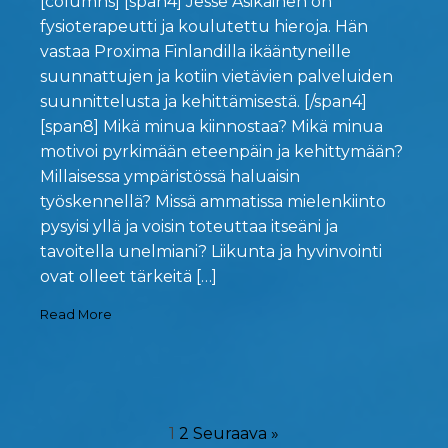
[columns] [span4] Jesse Asikainen on
fysioterapeutti ja koulutettu hieroja. Hän
vastaa Proxima Finlandilla ikääntyneille
suunnattujen ja kotiin vietävien palveluiden
suunnittelusta ja kehittämisestä. [/span4]
[span8] Mikä minua kiinnostaa? Mikä minua
motivoi pyrkimään eteenpäin ja kehittymään?
Millaisessa ympäristössä haluaisin
työskennellä? Missä ammatissa mielenkiinto
pysyisi yllä ja voisin toteuttaa itseäni ja
tavoitella unelmiani? Liikunta ja hyvinvointi
ovat olleet tärkeitä […]
Read More
1
2
Seuraava »