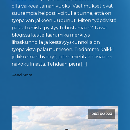
olla vaikeaa tämän vuoksi. Vaatimukset ovat
suurempia helposti voi tulla tunne, että on
työpäivän jälkeen uupunut. Miten työpäivistä
palautumista pystyy tehostamaan? Tässä
blogissa käsitellään, mikä merkitys
lihaskunnolla ja kestävyyskunnolla on
työpäivistä palautumiseen. Tiedämme kaikki
jo liikunnan hyödyt, joten mietitään asiaa eri
näkökulmasta. Tehdään pieni […]
Read More
06/26/2023