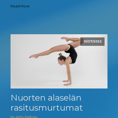
Read More
01/27/2022
Nuorten alaselän
rasitusmurtumat
By Arttu Peltola