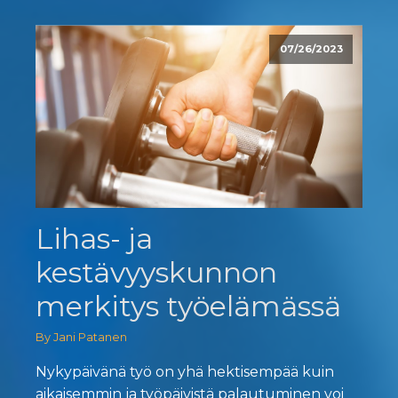
07/26/2023
Lihas- ja
kestävyyskunnon
merkitys työelämässä
By Jani Patanen
Nykypäivänä työ on yhä hektisempää kuin
aikaisemmin ja työpäivistä palautuminen voi