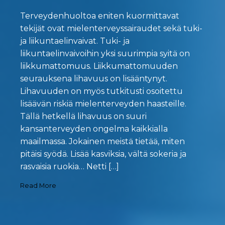
Terveydenhuoltoa eniten kuormittavat
tekijät ovat mielenterveyssairaudet sekä tuki-
ja liikuntaelinvaivat. Tuki- ja
liikuntaelinvaivoihin yksi suurimpia syitä on
liikkumattomuus. Liikkumattomuuden
seurauksena lihavuus on lisääntynyt.
Lihavuuden on myös tutkitusti osoitettu
lisäävän riskiä mielenterveyden haasteille.
Tällä hetkellä lihavuus on suuri
kansanterveyden ongelma kaikkialla
maailmassa. Jokainen meistä tietää, miten
pitäisi syödä. Lisää kasviksia, vältä sokeria ja
rasvaisia ruokia… Netti […]
Read More