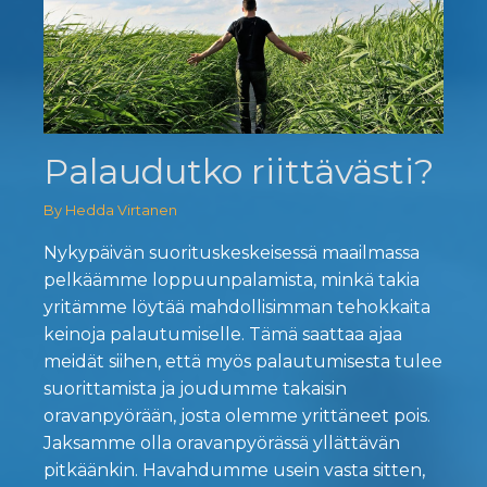
Palaudutko riittävästi?
By Hedda Virtanen
Nykypäivän suorituskeskeisessä maailmassa
pelkäämme loppuunpalamista, minkä takia
yritämme löytää mahdollisimman tehokkaita
keinoja palautumiselle. Tämä saattaa ajaa
meidät siihen, että myös palautumisesta tulee
suorittamista ja joudumme takaisin
oravanpyörään, josta olemme yrittäneet pois.
Jaksamme olla oravanpyörässä yllättävän
pitkäänkin. Havahdumme usein vasta sitten,