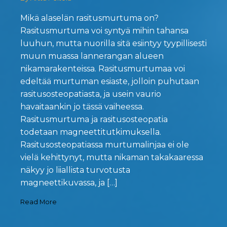
Mikä alaselän rasitusmurtuma on?
Rasitusmurtuma voi syntyä mihin tahansa
luuhun, mutta nuorilla sitä esiintyy tyypillisesti
muun muassa lannerangan alueen
nikamarakenteissa. Rasitusmurtumaa voi
edeltää murtuman esiaste, jolloin puhutaan
rasitusosteopatiasta, ja usein vaurio
havaitaankin jo tässä vaiheessa.
Rasitusmurtuma ja rasitusosteopatia
todetaan magneettitutkimuksella.
Rasitusosteopatiassa murtumalinjaa ei ole
vielä kehittynyt, mutta nikaman takakaaressa
näkyy jo liiallista turvotusta
magneettikuvassa, ja […]
Read More