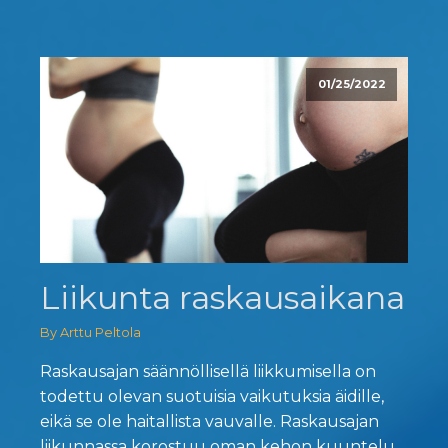
01/25/2022
Liikunta raskausaikana
By Arttu Peltola
Raskausajan säännöllisellä liikkumisella on
todettu olevan suotuisia vaikutuksia äidille,
eikä se ole haitallista vauvalle. Raskausajan
liikunnassa korostuu oman kehon kuuntelu,