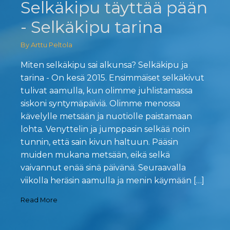
Selkäkipu täyttää pään
- Selkäkipu tarina
By Arttu Peltola
Miten selkäkipu sai alkunsa? Selkäkipu ja
tarina - On kesä 2015. Ensimmäiset selkäkivut
tulivat aamulla, kun olimme juhlistamassa
siskoni syntymäpäiviä. Olimme menossa
kävelylle metsään ja nuotiolle paistamaan
lohta. Venyttelin ja jumppasin selkää noin
tunnin, että sain kivun haltuun. Pääsin
muiden mukana metsään, eikä selkä
vaivannut enää sinä päivänä. Seuraavalla
viikolla heräsin aamulla ja menin käymään […]
Read More