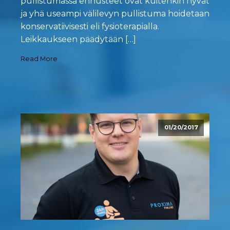
pullistumassa ennusteet ovat kuitenkin hyvät
ja yhä useampi välilevyn pullistuma hoidetaan
konservatiivisesti eli fysioterapialla.
Leikkaukseen päädytään […]
Read More
01/20/2017