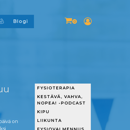
Blogi
uu
FYSIOTERAPIA
KESTÄVÄ, VAHVA,
NOPEA! -PODCAST
KIPU
LIIKUNTA
päivä on
ksi
FYSIOVALMENNUS