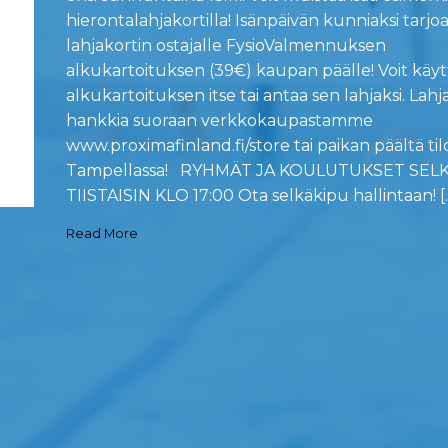
hierontalahjakortilla! Isänpäivän kunniaksi tar
lahjakortin ostajalle FysioValmennuksen
alkukartoituksen (39€) kaupan päälle! Voit käyt
alkukartoituksen itse tai antaa sen lahjaksi. Lahja
hankkia suoraan verkkokaupastamme
www.proximafinland.fi/store tai paikan päältä t
Tampellassa! RYHMÄT JA KOULUTUKSET SE
TIISTAISIN KLO 17:00 Ota selkäkipu hallintaan! [
Read More