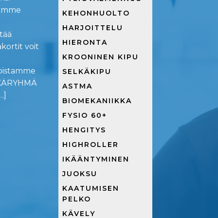
joamme
KEHONHUOLTO
HARJOITTELU
tää
HIERONTA
kortit voit
KROONINEN KIPU
iloistamme
SELKÄKIPU
LKÄRYHMÄ
ASTMA
…]
BIOMEKANIIKKA
FYSIO 60+
HENGITYS
HIGHROLLER
IKÄÄNTYMINEN
JUOKSU
KAATUMISEN
PELKO
KÄVELY