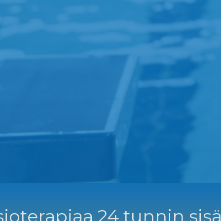
ioterapiaa 24 tunnin sisä