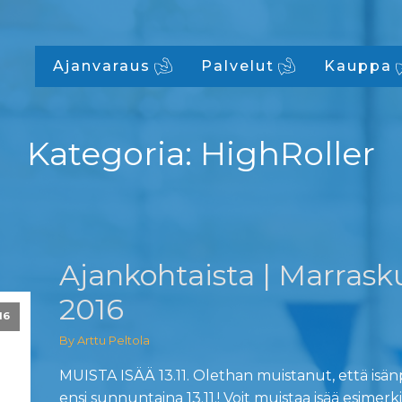
Ajanvaraus
Palvelut
Kauppa
Kategoria:
HighRoller
Ajankohtaista | Marrask
2016
16
By Arttu Peltola
MUISTA ISÄÄ 13.11. Olethan muistanut, että isän
ensi sunnuntaina 13.11.! Voit muistaa isää esimerki