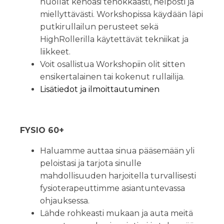
huollat kehoasi tehokkaasti, helposti ja
miellyttävästi. Workshopissa käydään läpi
putkirullailun perusteet sekä
HighRollerilla käytettävät tekniikat ja
liikkeet.
Voit osallistua Workshopiin olit sitten
ensikertalainen tai kokenut rullailija.
Lisätiedot ja ilmoittautuminen
FYSIO 60+
Haluamme auttaa sinua pääsemään yli
peloistasi ja tarjota sinulle
mahdollisuuden harjoitella turvallisesti
fysioterapeuttimme asiantuntevassa
ohjauksessa.
Lähde rohkeasti mukaan ja auta meitä