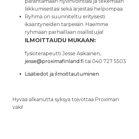
parantamaan hyvinvointiasi ja tekemään
liikkumisestasi sekä arjestasi helpompaa.
Ryhmä on suunniteltu erityisesti
ikääntyneiden tarpeisiin. Haemme
ryhmään parhaillaan osallistujia!
ILMOITTAUDU MUKAAN:
fysioterapeutti Jesse Asikainen,
jesse@proximafinland.fi
tai 040 727 5503
Lisätiedot ja ilmoittautuminen
Hyvää alkanutta syksyä toivottaa Proximan
väki!