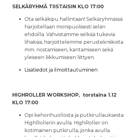
SELKÄRYHMÄ TIISTAISIN KLO 17:00
Ota selkäkipu hallintaan! Selkäryhmässä
harjoitellaan monipuolisesti selän
ehdoilla. Vahvistamme selkää tukevia
lihaksia, harjoittelemme perustekniikoita
mm. nostamiseen, kantamiseen sekä
yleiseen liikkumiseen liittyen.
Lisätiedot ja ilmoittautuminen
HIGHROLLER WORKSHOP, torstaina 1.12
KLO 17:00
Opi kehonhuollosta ja putkirullauksesta
HighRollerin avulla. HighRoller on
kotimainen putkirulla, jonka avulla