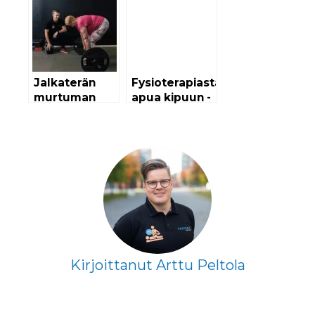
Jalkaterän
Fysioterapiasta
murtuman
apua kipuun -
kuntoutus
Älä jää kivun
kanssa yksin
Kirjoittanut Arttu Peltola