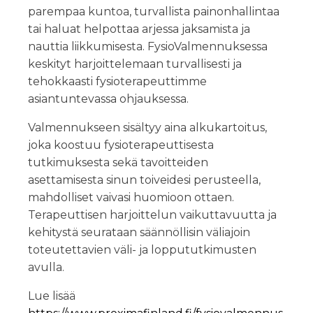
parempaa kuntoa, turvallista painonhallintaa
tai haluat helpottaa arjessa jaksamista ja
nauttia liikkumisesta. FysioValmennuksessa
keskityt harjoittelemaan turvallisesti ja
tehokkaasti fysioterapeuttimme
asiantuntevassa ohjauksessa.
Valmennukseen sisältyy aina alkukartoitus,
joka koostuu fysioterapeuttisesta
tutkimuksesta sekä tavoitteiden
asettamisesta sinun toiveidesi perusteella,
mahdolliset vaivasi huomioon ottaen.
Terapeuttisen harjoittelun vaikuttavuutta ja
kehitystä seurataan säännöllisin väliajoin
toteutettavien väli- ja loppututkimusten
avulla.
Lue lisää