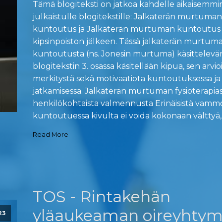
Tämä blogiteksti on jatkoa kahdelle aikaisemmi
julkaistulle blogitekstille: Jalkaterän murtuman
kuntoutus ja Jalkaterän murtuman kuntoutus 
kipsinpoiston jälkeen. Tässä jalkaterän murtum
kuntoutusta (ns. Jonesin murtuma) käsittelevä
blogitekstin 3. osassa käsitellään kipua, sen arvio
merkitystä sekä motivaatiota kuntoutuksessa ja
jatkamisessa. Jalkaterän murtuman fysioterapias
henkilökohtaista valmennusta Erinäisistä vammo
kuntoutuessa kivulta ei voida kokonaan välttyä, 
Read More
TOS - Rintakehän
yläaukeaman oireyhty
23