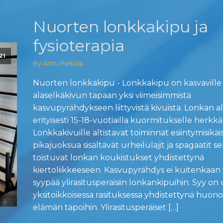
Nuorten lonkkakipu ja
fysioterapia
21
By Arttu Peltola
Nuorten lonkkakipu - Lonkkakipu on kasvaville 
alaselkäkivun tapaan yksi viimeisimmistä
kasvupyrähdykseen liittyvistä kivuista. Lonkan a
erityisesti 15-18-vuotiailla kuormitukselle herkkä
Lonkkakivuille altistavat toiminnat esiintymisikäis
pikajuoksua sisältävät urheilulajit ja spagaatit s
toistuvat lonkan koukistukset yhdistettynä
kiertoliikkeeseen. Kasvupyrähdys ei kuitenkaan 
syypää ylirasitusperäisiin lonkankipuihin. Syy on 
yksitoikkoisessa rasituksessa yhdistettynä huono
elämän tapoihin. Ylirasitusperäiset […]