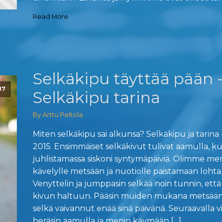
Read More
Selkäkipu täyttää pään 
17
Selkäkipu tarina
By Arttu Peltola
Miten selkäkipu sai alkunsa? Selkäkipu ja tarina
2015. Ensimmäiset selkäkivut tulivat aamulla, 
juhlistamassa siskoni syntymäpäiviä. Olimme me
kävelylle metsään ja nuotiolle paistamaan lohta
Venyttelin ja jumppasin selkää noin tunnin, että
kivun haltuun. Pääsin muiden mukana metsään,
selkä vaivannut enää sinä päivänä. Seuraavalla vi
heräsin aamulla ja menin käymään […]