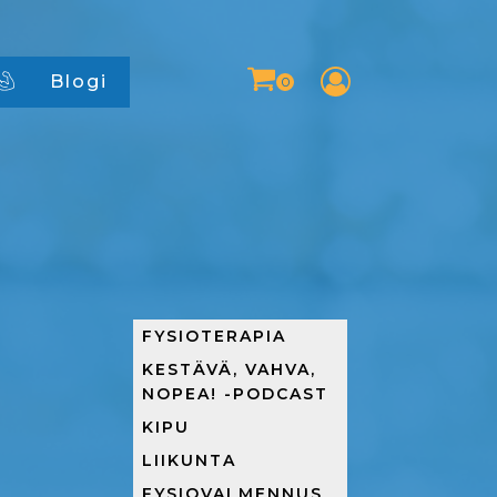
Blogi
FYSIOTERAPIA
KESTÄVÄ, VAHVA,
NOPEA! -PODCAST
KIPU
LIIKUNTA
FYSIOVALMENNUS