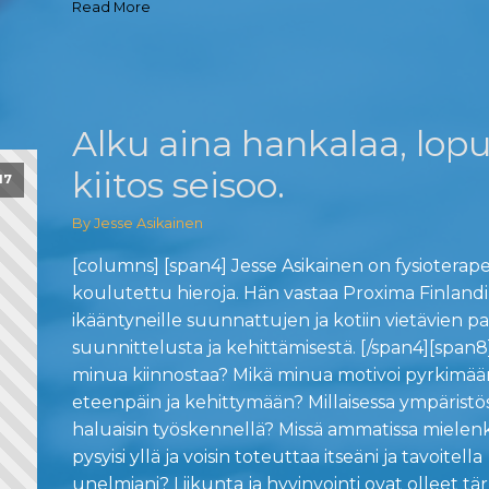
Read More
Alku aina hankalaa, lop
kiitos seisoo.
17
By Jesse Asikainen
[columns] [span4] Jesse Asikainen on fysioterape
koulutettu hieroja. Hän vastaa Proxima Finlandi
ikääntyneille suunnattujen ja kotiin vietävien p
suunnittelusta ja kehittämisestä. [/span4][span8
minua kiinnostaa? Mikä minua motivoi pyrkimää
eteenpäin ja kehittymään? Millaisessa ympäristö
haluaisin työskennellä? Missä ammatissa mielenk
pysyisi yllä ja voisin toteuttaa itseäni ja tavoitella
unelmiani? Liikunta ja hyvinvointi ovat olleet tär