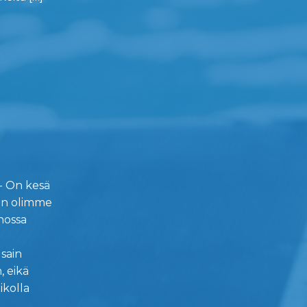
-
 - On kesä
kun olimme
nossa
.
 sain
 eikä
ikolla