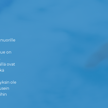
nuorille
lue on
.
illä ovat
ekä
yksin ole
usein
ihin