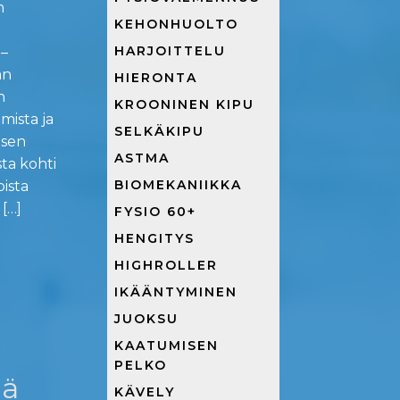
n
KEHONHUOLTO
HARJOITTELU
–
an
HIERONTA
n
KROONINEN KIPU
imista ja
SELKÄKIPU
 sen
ASTMA
ta kohti
BIOMEKANIIKKA
ista
[…]
FYSIO 60+
HENGITYS
HIGHROLLER
IKÄÄNTYMINEN
JUOKSU
KAATUMISEN
PELKO
mä
KÄVELY