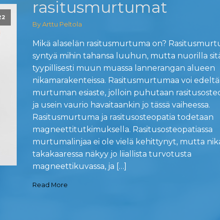
rasitusmurtumat
22
By Arttu Peltola
Mikä alaselän rasitusmurtuma on? Rasitusmurt
syntyä mihin tahansa luuhun, mutta nuorilla sitä
tyypillisesti muun muassa lannerangan alueen
nikamarakenteissa. Rasitusmurtumaa voi edeltä
murtuman esiaste, jolloin puhutaan rasitusosteo
ja usein vaurio havaitaankin jo tässä vaiheessa.
Rasitusmurtuma ja rasitusosteopatia todetaan
magneettitutkimuksella. Rasitusosteopatiassa
murtumalinjaa ei ole vielä kehittynyt, mutta n
takakaaressa näkyy jo liiallista turvotusta
magneettikuvassa, ja […]
Read More