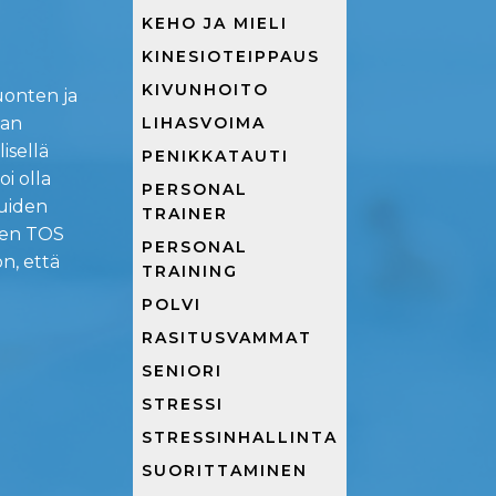
KEHO JA MIELI
KINESIOTEIPPAUS
KIVUNHOITO
uonten ja
man
LIHASVOIMA
isellä
PENIKKATAUTI
i olla
PERSONAL
luiden
TRAINER
iten TOS
PERSONAL
on, että
TRAINING
POLVI
RASITUSVAMMAT
SENIORI
STRESSI
STRESSINHALLINTA
SUORITTAMINEN