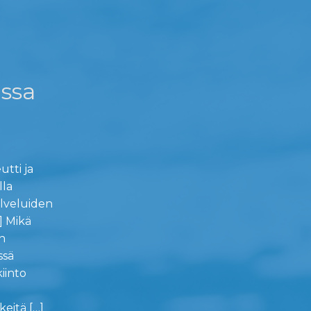
ussa
utti ja
lla
alveluiden
] Mikä
n
ssä
iinto
keitä […]