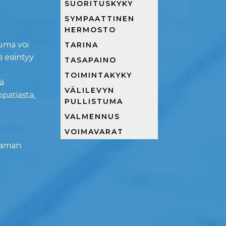
SUORITUSKYKY
SYMPAATTINEN
HERMOSTO
uma voi
TARINA
 esiintyy
TASAPAINO
TOIMINTAKYKY
ä
VÄLILEVYN
patiasta,
PULLISTUMA
VALMENNUS
VOIMAVARAT
ikaman