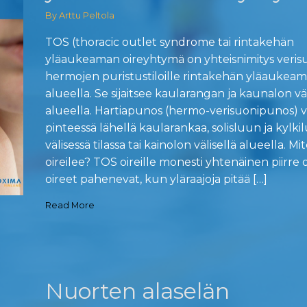
By Arttu Peltola
TOS (thoracic outlet syndrome tai rintakehän
yläaukeaman oireyhtymä on yhteisnimitys veris
hermojen puristustiloille rintakehän yläaukea
alueella. Se sijaitsee kaularangan ja kaunalon väl
alueella. Hartiapunos (hermo-verisuonipunos) vo
pinteessä lähellä kaularankaa, solisluun ja kylki
välisessä tilassa tai kainolon välisellä alueella. M
oireilee? TOS oireille monesti yhtenäinen piirre 
oireet pahenevat, kun yläraajoja pitää […]
Read More
Nuorten alaselän