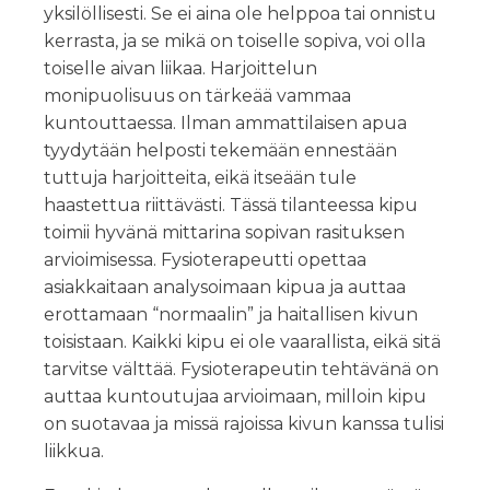
yksilöllisesti. Se ei aina ole helppoa tai onnistu
kerrasta, ja se mikä on toiselle sopiva, voi olla
toiselle aivan liikaa. Harjoittelun
monipuolisuus on tärkeää vammaa
kuntouttaessa. Ilman ammattilaisen apua
tyydytään helposti tekemään ennestään
tuttuja harjoitteita, eikä itseään tule
haastettua riittävästi. Tässä tilanteessa kipu
toimii hyvänä mittarina sopivan rasituksen
arvioimisessa. Fysioterapeutti opettaa
asiakkaitaan analysoimaan kipua ja auttaa
erottamaan “normaalin” ja haitallisen kivun
toisistaan. Kaikki kipu ei ole vaarallista, eikä sitä
tarvitse välttää. Fysioterapeutin tehtävänä on
auttaa kuntoutujaa arvioimaan, milloin kipu
on suotavaa ja missä rajoissa kivun kanssa tulisi
liikkua.