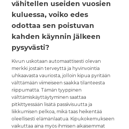
vähitellen useiden vuosien
kuluessa, voiko edes
odottaa sen poistuvan
kahden käynnin jälkeen
pysyvästi?
Kivun uskotaan automaattisesti olevan
merkki jostain terveyttä ja hyvinvointia
uhkaavasta vauriosta, jolloin kipua pyritään
välttämään viimeiseen saakka tilanteesta
riippumatta. Tämän tyyppinen
välttämiskäyttäytyminen saattaa
pitkittyessään lisätä passiivisuutta ja
liikkumisen pelkoa, mikä taas heikentää
oleellisesti elämänlaatua. Kipukokemukseen
vaikuttaa aina myös ihmisen aikaisemmat