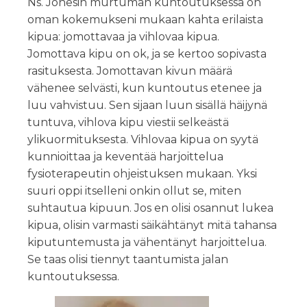
Ns. Jonesin murtuman kuntoutuksessa on
oman kokemukseni mukaan kahta erilaista
kipua: jomottavaa ja vihlovaa kipua.
Jomottava kipu on ok, ja se kertoo sopivasta
rasituksesta. Jomottavan kivun määrä
vähenee selvästi, kun kuntoutus etenee ja
luu vahvistuu. Sen sijaan luun sisällä häijynä
tuntuva, vihlova kipu viestii selkeästä
ylikuormituksesta. Vihlovaa kipua on syytä
kunnioittaa ja keventää harjoittelua
fysioterapeutin ohjeistuksen mukaan. Yksi
suuri oppi itselleni onkin ollut se, miten
suhtautua kipuun. Jos en olisi osannut lukea
kipua, olisin varmasti säikähtänyt mitä tahansa
kiputuntemusta ja vähentänyt harjoittelua.
Se taas olisi tiennyt taantumista jalan
kuntoutuksessa.