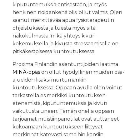
kiputuntemuksia entisestään, ja myös
henkinen noidankehä olisi ollut valmis. Olen
saanut merkittävää apua fysioterapeutin
ohjeistuksesta ja tuesta myös siitä
näkökulmasta, mikä yhteys kivun
kokemuksella ja kivusta stressaamisella on
pitkäkestoisessa kuntoutuksessa.
Proxima Finlandin asiantuntijoiden laatima
MINÄ-opas
on ollut hyödyllinen muiden osa-
alueiden lisäksi murtumankin
kuntoutuksessa. Oppaan avulla olen voinut
tarkastella esimerkiksi kuntoutuksen
etenemistä, kiputuntemuksia ja kivun
vaikutusta uneen. Tämän ohella oppaan
tarjoamat muistiinpanotilat ovat auttaneet
kokoamaan kuntoutukseen liittyvät
merkinnät kätevästi samoihin kansiin