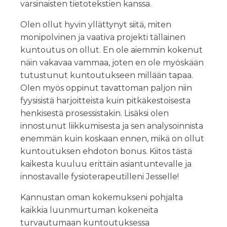
varsinaisten tietotekstien kanssa.
Olen ollut hyvin yllättynyt siitä, miten
monipolvinen ja vaativa projekti tällainen
kuntoutus on ollut. En ole aiemmin kokenut
näin vakavaa vammaa, joten en ole myöskään
tutustunut kuntoutukseen millään tapaa.
Olen myös oppinut tavattoman paljon niin
fyysisistä harjoitteista kuin pitkäkestoisesta
henkisestä prosessistakin. Lisäksi olen
innostunut liikkumisesta ja sen analysoinnista
enemmän kuin koskaan ennen, mikä on ollut
kuntoutuksen ehdoton bonus. Kiitos tästä
kaikesta kuuluu erittäin asiantuntevalle ja
innostavalle fysioterapeutilleni Jesselle!
Kannustan oman kokemukseni pohjalta
kaikkia luunmurtuman kokeneita
turvautumaan kuntoutuksessa