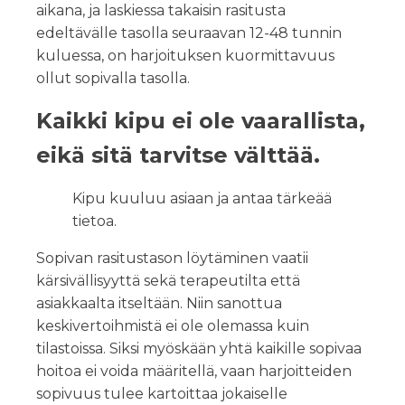
aikana, ja laskiessa takaisin rasitusta
edeltävälle tasolla seuraavan 12-48 tunnin
kuluessa, on harjoituksen kuormittavuus
ollut sopivalla tasolla.
Kaikki kipu ei ole vaarallista,
eikä sitä tarvitse välttää.
Kipu kuuluu asiaan ja antaa tärkeää
tietoa.
Sopivan rasitustason löytäminen vaatii
kärsivällisyyttä sekä terapeutilta että
asiakkaalta itseltään. Niin sanottua
keskivertoihmistä ei ole olemassa kuin
tilastoissa. Siksi myöskään yhtä kaikille sopivaa
hoitoa ei voida määritellä, vaan harjoitteiden
sopivuus tulee kartoittaa jokaiselle