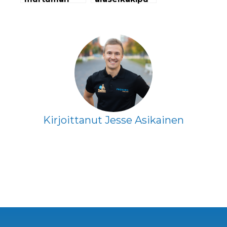
kuntoutus
vaarallista? —
Uskomuksia
alaselkäkivusta
Kirjoittanut Jesse Asikainen