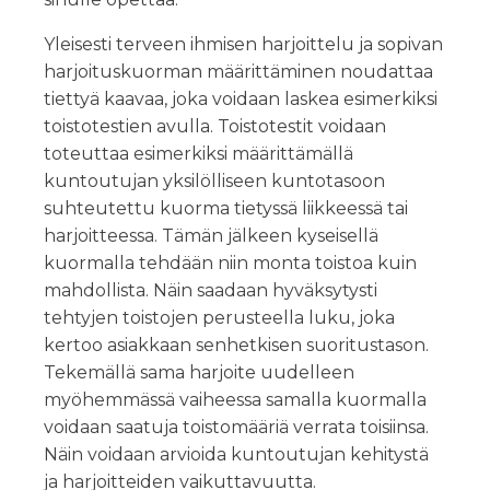
Yleisesti terveen ihmisen harjoittelu ja sopivan
harjoituskuorman määrittäminen noudattaa
tiettyä kaavaa, joka voidaan laskea esimerkiksi
toistotestien avulla. Toistotestit voidaan
toteuttaa esimerkiksi määrittämällä
kuntoutujan yksilölliseen kuntotasoon
suhteutettu kuorma tietyssä liikkeessä tai
harjoitteessa. Tämän jälkeen kyseisellä
kuormalla tehdään niin monta toistoa kuin
mahdollista. Näin saadaan hyväksytysti
tehtyjen toistojen perusteella luku, joka
kertoo asiakkaan senhetkisen suoritustason.
Tekemällä sama harjoite uudelleen
myöhemmässä vaiheessa samalla kuormalla
voidaan saatuja toistomääriä verrata toisiinsa.
Näin voidaan arvioida kuntoutujan kehitystä
ja harjoitteiden vaikuttavuutta.