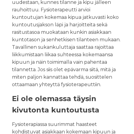
uudestaan, kunnes tilanne ja kipu jälleen
rauhoittuu. Fysioterapeutti arvioi
kuntoutujan kokemaa kipua jatkuvasti koko
kuntoutusjakson läpi ja harjoitteita sekä
rasitustasoa muokataan kunkin asiakkaan
kuntotason ja senhetkisen tilanteen mukaan.
Tavallinen sukankuluttaja saattaa rajoittaa
liikkumistaan liikaa suhteessa kokemaansa
kipuun ja näin toimimalla vain pahentaa
tilannetta. Jos siis olet epävarma siitä, mitä ja
miten paljon kannattaa tehdä, suosittelen
ottaamaan yhteyttä fysioterapeuttiin.
Ei ole olemassa täysin
kivutonta kuntoutusta
Fysioterapiassa suurimmat haasteet
kohdistuvat asiakkaan kokemaan kipuun ja