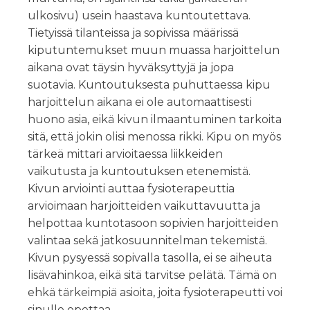
ulkosivu) usein haastava kuntoutettava.
Tietyissä tilanteissa ja sopivissa määrissä
kiputuntemukset muun muassa harjoittelun
aikana ovat täysin hyväksyttyjä ja jopa
suotavia. Kuntoutuksesta puhuttaessa kipu
harjoittelun aikana ei ole automaattisesti
huono asia, eikä kivun ilmaantuminen tarkoita
sitä, että jokin olisi menossa rikki. Kipu on myös
tärkeä mittari arvioitaessa liikkeiden
vaikutusta ja kuntoutuksen etenemistä.
Kivun arviointi auttaa fysioterapeuttia
arvioimaan harjoitteiden vaikuttavuutta ja
helpottaa kuntotasoon sopivien harjoitteiden
valintaa sekä jatkosuunnitelman tekemistä.
Kivun pysyessä sopivalla tasolla, ei se aiheuta
lisävahinkoa, eikä sitä tarvitse pelätä. Tämä on
ehkä tärkeimpiä asioita, joita fysioterapeutti voi
sinulle opettaa.