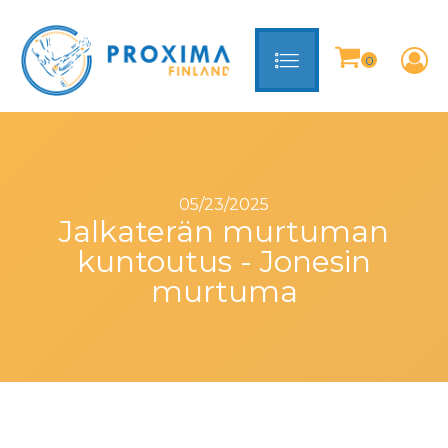
05/23/2025
Jalkaterän murtuman
kuntoutus - Jonesin
murtuma