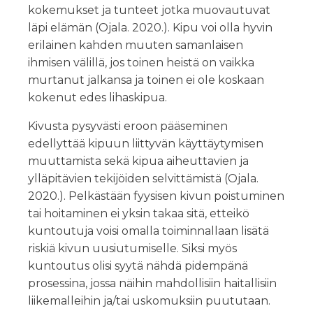
kokemukset ja tunteet jotka muovautuvat
läpi elämän (Ojala. 2020.). Kipu voi olla hyvin
erilainen kahden muuten samanlaisen
ihmisen välillä, jos toinen heistä on vaikka
murtanut jalkansa ja toinen ei ole koskaan
kokenut edes lihaskipua.
Kivusta pysyvästi eroon pääseminen
edellyttää kipuun liittyvän käyttäytymisen
muuttamista sekä kipua aiheuttavien ja
ylläpitävien tekijöiden selvittämistä (Ojala.
2020.). Pelkästään fyysisen kivun poistuminen
tai hoitaminen ei yksin takaa sitä, etteikö
kuntoutuja voisi omalla toiminnallaan lisätä
riskiä kivun uusiutumiselle. Siksi myös
kuntoutus olisi syytä nähdä pidempänä
prosessina, jossa näihin mahdollisiin haitallisiin
liikemalleihin ja/tai uskomuksiin puututaan.