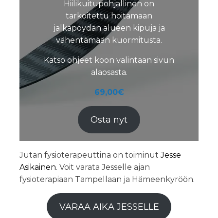
Hiilikuitupohjallinen on
tarkoitettu hoitamaan
jalkapöydän alueen kipuja ja
vähentämään kuormitusta.
Katso ohjeet koon valintaan sivun
alaosasta.
69,00
€
Osta nyt
Jutan fysioterapeuttina on toiminut
Jesse
Asikainen
. Voit varata Jesselle ajan
fysioterapiaan Tampellaan ja Hämeenkyröön.
VARAA AIKA JESSELLE