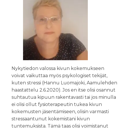
Nykytiedon valossa kivun kokemukseen
voivat vaikuttaa myös psykologiset tekijät,
kuten stressi (Hannu Luomajoki, Aamulehden
haastattelu 2.6.2020). Jos en itse olisi osannut
suhtautua kipuun rakentavasti tai jos minulla
ei olisi ollut fysioterapeutin tukea kivun
kokemusten jäsentämiseen, olisin varmasti
stressaantunut kokemistani kivun
tuntemuksista. Tämä taas olisi voimistanut