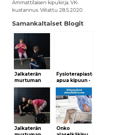
Ammattilaisen kipukirja. VK-
kustannus. Viitattu 28.5.2020.
Samankaltaiset Blogit
Jalkaterän
Fysioterapiasta
murtuman
apua kipuun -
kuntoutus -
Älä jää kivun
kipsinpoiston
kanssa yksin
jälkeen
Jalkaterän
Onko
murtuman
alaselkäkipu