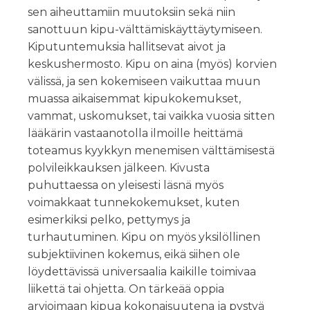
sen aiheuttamiin muutoksiin sekä niin
sanottuun kipu-välttämiskäyttäytymiseen.
Kiputuntemuksia hallitsevat aivot ja
keskushermosto. Kipu on aina (myös) korvien
välissä, ja sen kokemiseen vaikuttaa muun
muassa aikaisemmat kipukokemukset,
vammat, uskomukset, tai vaikka vuosia sitten
lääkärin vastaanotolla ilmoille heittämä
toteamus kyykkyn menemisen välttämisestä
polvileikkauksen jälkeen. Kivusta
puhuttaessa on yleisesti läsnä myös
voimakkaat tunnekokemukset, kuten
esimerkiksi pelko, pettymys ja
turhautuminen. Kipu on myös yksilöllinen
subjektiivinen kokemus, eikä siihen ole
löydettävissä universaalia kaikille toimivaa
liikettä tai ohjetta. On tärkeää oppia
arvioimaan kipua kokonaisuutena ja pystyä