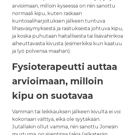
arvioimaan, milloin kyseessä on niin sanottu
normaali kipu, kuten raskaan
kuntosaliharjoituksen jälkeen tuntuva
lihasväsymyksestä ja rasituksesta johtuva kipu,
ja koska puhutaan haitallisesta tai lisävahinkoa
aiheuttavasta kivusta (esimerkiksi kun kaatuu
ja lyö polvensa maahan).
Fysioterapeutti auttaa
arvioimaan, milloin
kipu on suotavaa
Vamman tai leikkauksen jälkeen kivulta ei voi
kokonaan välttyä, eikä ole syytäkään.
Jutallakin ollut vamma, niin sanottu Jonesin
murtuma, on sijaintinsa takia (jalkaterän