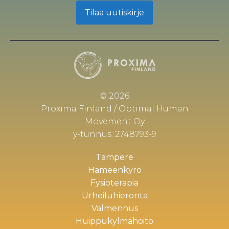
Tilaa uutiskirje
© 2026
Proxima Finland / Optimal Human
Movement Oy
y-tunnus: 2748793-9
Tampere
Hämeenkyrö
Fysioterapia
Urheiluhieronta
Valmennus
Huippukylmähoito