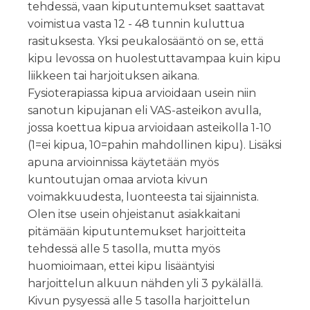
tehdessä, vaan kiputuntemukset saattavat
voimistua vasta 12 - 48 tunnin kuluttua
rasituksesta. Yksi peukalosääntö on se, että
kipu levossa on huolestuttavampaa kuin kipu
liikkeen tai harjoituksen aikana.
Fysioterapiassa kipua arvioidaan usein niin
sanotun kipujanan eli VAS-asteikon avulla,
jossa koettua kipua arvioidaan asteikolla 1-10
(1=ei kipua, 10=pahin mahdollinen kipu). Lisäksi
apuna arvioinnissa käytetään myös
kuntoutujan omaa arviota kivun
voimakkuudesta, luonteesta tai sijainnista.
Olen itse usein ohjeistanut asiakkaitani
pitämään kiputuntemukset harjoitteita
tehdessä alle 5 tasolla, mutta myös
huomioimaan, ettei kipu lisääntyisi
harjoittelun alkuun nähden yli 3 pykälällä.
Kivun pysyessä alle 5 tasolla harjoittelun