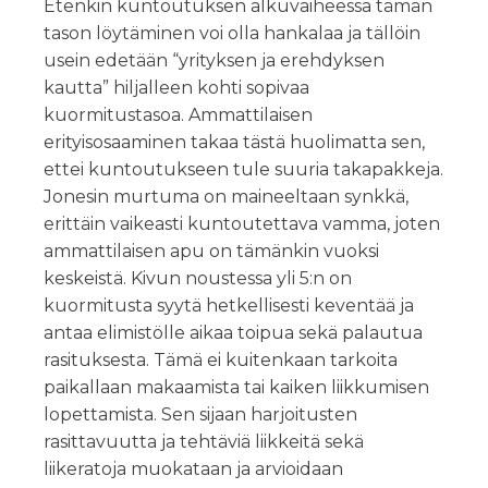
Etenkin kuntoutuksen alkuvaiheessa tämän
tason löytäminen voi olla hankalaa ja tällöin
usein edetään “yrityksen ja erehdyksen
kautta” hiljalleen kohti sopivaa
kuormitustasoa. Ammattilaisen
erityisosaaminen takaa tästä huolimatta sen,
ettei kuntoutukseen tule suuria takapakkeja.
Jonesin murtuma on maineeltaan synkkä,
erittäin vaikeasti kuntoutettava vamma, joten
ammattilaisen apu on tämänkin vuoksi
keskeistä. Kivun noustessa yli 5:n on
kuormitusta syytä hetkellisesti keventää ja
antaa elimistölle aikaa toipua sekä palautua
rasituksesta. Tämä ei kuitenkaan tarkoita
paikallaan makaamista tai kaiken liikkumisen
lopettamista. Sen sijaan harjoitusten
rasittavuutta ja tehtäviä liikkeitä sekä
liikeratoja muokataan ja arvioidaan