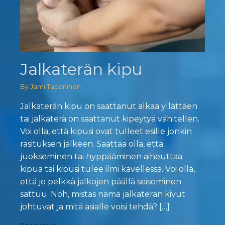
Jalkaterän kipu
By Jami Tapaninen
Jalkaterän kipu on saattanut alkaa yllättäen
tai jalkaterä on saattanut kipeytyä vähitellen.
Voi olla, että kipusi ovat tulleet esille jonkin
rasituksen jälkeen. Saattaa olla, että
juokseminen tai hyppääminen aiheuttaa
kipua tai kipusi tulee ilmi kävellessä. Voi olla,
että jo pelkkä jalkojen päällä seisominen
sattuu. Noh, mistäs nämä jalkaterän kivut
johtuvat ja mitä asialle voisi tehdä? […]