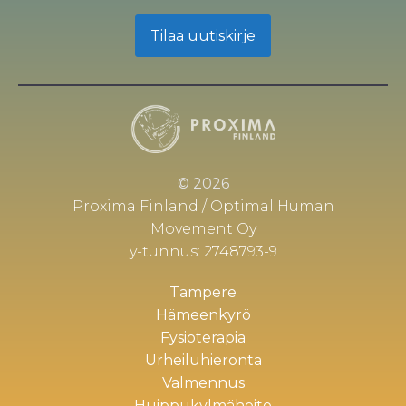
Tilaa uutiskirje
© 2026
Proxima Finland / Optimal Human
Movement Oy
y-tunnus: 2748793-9
Tampere
Hämeenkyrö
Fysioterapia
Urheiluhieronta
Valmennus
Huippukylmähoito