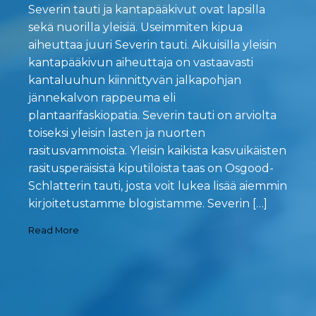
Severin tauti ja kantapääkivut ovat lapsilla
sekä nuorilla yleisiä. Useimmiten kipua
aiheuttaa juuri Severin tauti. Aikuisilla yleisin
kantapääkivun aiheuttaja on vastaavasti
kantaluuhun kiinnittyvän jalkapohjan
jännekalvon rappeuma eli
plantaarifaskiopatia. Severin tauti on arviolta
toiseksi yleisin lasten ja nuorten
rasitusvammoista. Yleisin kaikista kasvuikäisten
rasitusperäisistä kiputiloista taas on Osgood-
Schlatterin tauti, josta voit lukea lisää aiemmin
kirjoitetustamme blogistamme. Severin […]
Read More