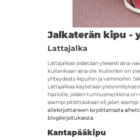
Jalkaterän kipu - 
Lattajalka
Lattajalkaa
pidetään yleisesti aina va
kuitenkaan aina ole. Kuitenkin on ol
yhteydestä kipuihin ja vammoihin. Si
Lattajalkaa käytetään yleisnimityksen
häiriöille, joiden tunnusmerkkinä o
sisempi pitkittäiskaari eli jalan sisempi
allekirjoittaneen kirjoittamasta aihe
blogikirjoituksesta.
Kantapääkipu