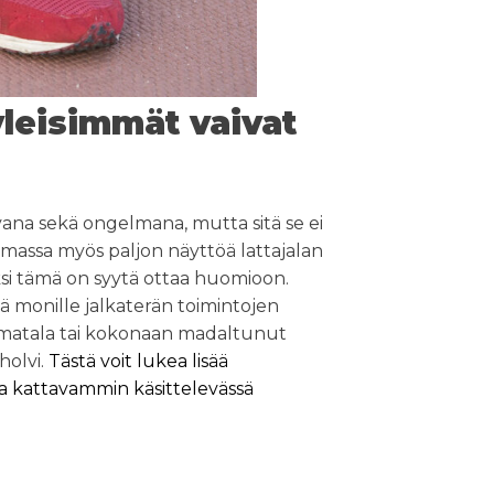
yleisimmät vaivat
ivana sekä ongelmana, mutta sitä se ei
emassa myös paljon näyttöä lattajalan
ksi tämä on syytä ottaa huomioon.
ä monille jalkaterän toimintojen
n matala tai kokonaan madaltunut
 holvi.
Tästä voit lukea lisää
tta kattavammin käsittelevässä