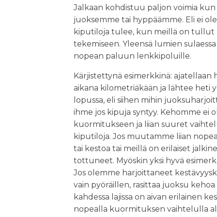
Jalkaan kohdistuu paljon voimia ku
juoksemme tai hyppäämme. Eli ei ole s
kiputiloja tulee, kun meillä on tullu
tekemiseen. Yleensä lumien sulaessa
nopean paluun lenkkipoluille.
Kärjistettynä esimerkkinä: ajatellaan 
aikana kilometriäkään ja lähtee heti y
lopussa, eli siihen mihin juoksuharjoit
ihme jos kipuja syntyy. Kehomme ei ol
kuormitukseen ja liian suuret vaihte
kiputiloja. Jos muutamme liian nopea
tai kestoa tai meillä on erilaiset jalk
tottuneet. Myöskin yksi hyvä esimerk
Jos olemme harjoittaneet kestävyy
vain pyöräillen, rasittaa juoksu kehoa
kahdessa lajissa on aivan erilainen ke
nopealla kuormituksen vaihtelulla alt