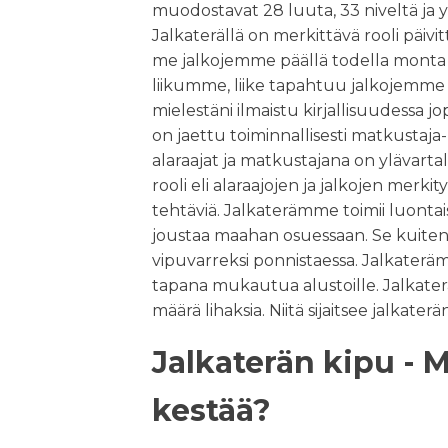
muodostavat 28 luuta, 33 niveltä ja yli
Jalkaterällä on merkittävä rooli päiv
me jalkojemme päällä todella monta t
liikumme, liike tapahtuu jalkojemme 
mielestäni ilmaistu kirjallisuudessa jo
on jaettu toiminnallisesti matkustaja- 
alaraajat ja matkustajana on ylävartalo
rooli eli alaraajojen ja jalkojen merki
tehtäviä. Jalkaterämme toimii luontai
joustaa maahan osuessaan. Se kuite
vipuvarreksi ponnistaessa. Jalkaterä
tapana mukautua alustoille. Jalkater
määrä lihaksia. Niitä sijaitsee jalkater
Jalkaterän kipu - M
kestää?