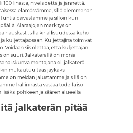
 100 lihasta, nivelsidettä ja jännettä.
ittäisessä elämässämme, sillä olemmehan
untia päivästämme ja silloin kun
päällä. Alaraajojen merkitys on
pa hauskasti, sillä kirjallisuudessa keho
ja kuljettajaosaan. Kuljettajina toimivat
. Voidaan siis olettaa, että kuljettajan
tys on suuri. Jalkaterällä on monia
sena iskunvaimentajana eli jalkaterä
nkin mukautuu taas jäykäksi
mme on meidän jalustamme ja sillä on
ämme hallinnasta vastaa todella iso
än lisäksi pohkeen ja säären alueella.
itä jalkaterän pitää