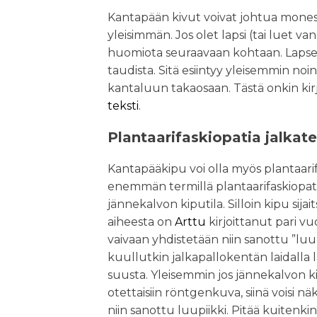
Kantapään kivut voivat johtua monest
yleisimmän. Jos olet lapsi (tai luet va
huomiota seuraavaan kohtaan. Lapsel
taudista. Sitä esiintyy yleisemmin noin 
kantaluun takaosaan. Tästä onkin kir
teksti
.
Plantaarifaskiopatia jalkat
Kantapääkipu voi olla myös plantaari
enemmän termillä plantaarifaskiopatia
jännekalvon kiputila. Silloin kipu sij
aiheesta on
Arttu
kirjoittanut pari vu
vaivaan yhdistetään niin sanottu ”lu
kuullutkin jalkapallokentän laidalla
suusta. Yleisemmin jos jännekalvon k
otettaisiin röntgenkuva, siinä voisi 
niin sanottu luupiikki. Pitää kuitenkin