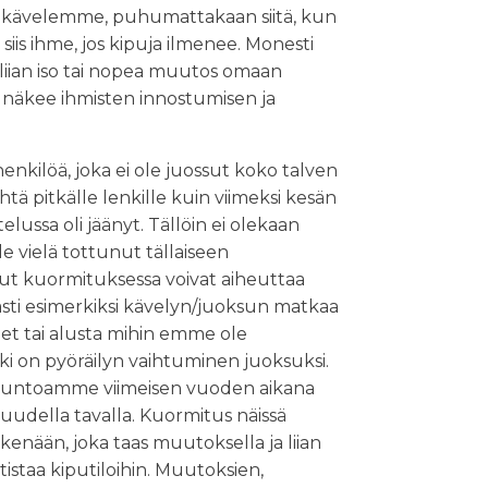
n kävelemme, puhumattakaan siitä, kun
iis ihme, jos kipuja ilmenee. Monesti
t liian iso tai nopea muutos omaan
 näkee ihmisten innostumisen ja
henkilöä, joka ei ole juossut koko talven
htä pitkälle lenkille kuin viimeksi kesän
telussa oli jäänyt. Tällöin ei olekaan
e vielä tottunut tällaiseen
lut kuormituksessa voivat aiheuttaa
sti esimerkiksi kävelyn/juoksun matkaa
ineet tai alusta mihin emme ole
ki on pyöräilyn vaihtuminen juoksuksi.
skuntoamme viimeisen vuoden aikana
 uudella tavalla. Kuormitus näissä
skenään, joka taas muutoksella ja liian
istaa kiputiloihin. Muutoksien,