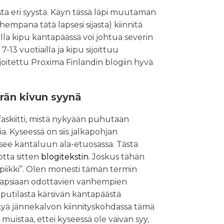
a eri syystä. Käyn tässä läpi muutaman
nhempana tätä lapsesi sijasta) kiinnitä
la kipu kantapäässä voi johtua severin
7-13 vuotiailla ja kipu sijoittuu
joitettu Proxima Finlandin blogiin hyvä
erän kivun syynä
faskiitti, mistä nykyään puhutaan
. Kyseessä on siis jalkapohjan
aitsee kantaluun ala-etuosassa. Tästä
otta sitten
blogitekstin
. Joskus tähän
upiikki”. Olen monesti tämän termin
 lapsiaan odottavien vanhempien
iputilasta kärsivän kantapäästä
näkyä jännekalvon kiinnityskohdassa tämä
 muistaa, ettei kyseessä ole vaivan syy,