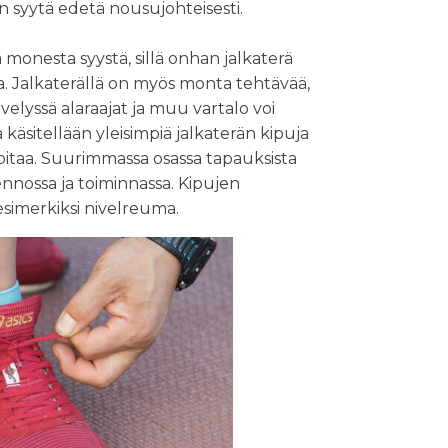
in syytä edetä nousujohteisesti.
 monesta syystä, sillä onhan jalkaterä
. Jalkaterällä on myös monta tehtävää,
velyssä alaraajat ja muu vartalo voi
a käsitellään yleisimpiä jalkaterän kipuja
ä hoitaa. Suurimmassa osassa tapauksista
ennossa ja toiminnassa. Kipujen
esimerkiksi nivelreuma.