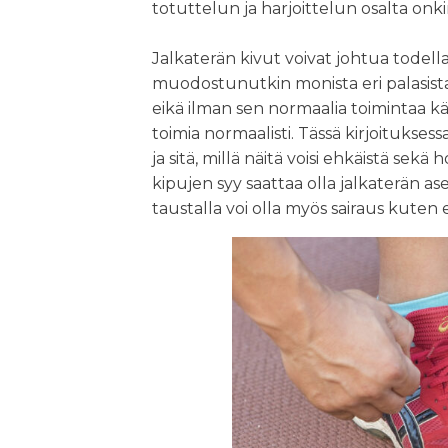
totuttelun ja harjoittelun osalta onk
Jalkaterän kivut voivat johtua todella
muodostunutkin monista eri palasista
eikä ilman sen normaalia toimintaa kä
toimia normaalisti. Tässä kirjoituksess
ja sitä, millä näitä voisi ehkäistä sek
kipujen syy saattaa olla jalkaterän as
taustalla voi olla myös sairaus kuten 