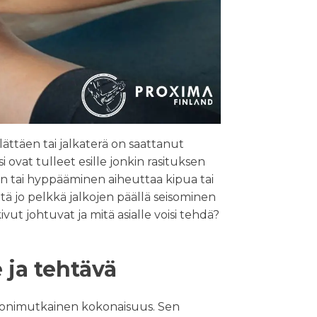
lättäen tai jalkaterä on saattanut
si ovat tulleet esille jonkin rasituksen
en tai hyppääminen aiheuttaa kipua tai
 että jo pelkkä jalkojen päällä seisominen
vut johtuvat ja mitä asialle voisi tehdä?
 ja tehtävä
 monimutkainen kokonaisuus. Sen