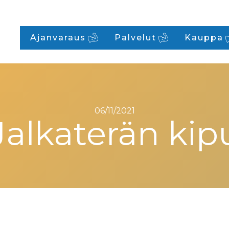
Ajanvaraus
Palvelut
Kauppa
06/11/2021
Jalkaterän kip