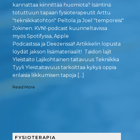
kannattaa kiinnittää huomiota? Isäntinä
totuttuun tapaan fysioterapeutit Arttu
"tekniikkatohtori" Peltola ja Joel "temporeisi"
Jokinen. KVN!-podcast kuunneltavissa
myös Spotifyssa, Apple
Podcastssa ja Deezerissä!! Artikkelin lopusta
löydät jakson lisämateriaalit! Taidon lajit
Yleistaito Lajikohtainen taitavuus Tekniikka
Tyyli Yleistaitavuus tarkoittaa kykyä oppia
erilaisia liikkumisen tapoja […]
Read More
FYSIOTERAPIA