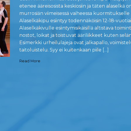
etenee ääreisosista keskiosiin ja täten alaselkä o
murrosiän viimeisessä vaiheessa kuormitukselle
Alaselkäkipu esiintyy todennäköisin 12-18-vuotiail
Alaselkäkivulle esiintymisikäisillä altistava toimin
nostot, loikat ja toistuvat ääriliikkeet kuten selä
Esimerkki urheilulajeja ovat jalkapallo, voimistel
taitoluistelu. Syy ei kuitenkaan piile […]
Read More