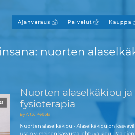
Ajanvaraus
Palvelut
Kauppa
insana:
nuorten alaselkä
Nuorten alaselkäkipu ja
fysioterapia
21
By Arttu Peltola
Nuorten alaselkäkipu - Alaselkäkipu on kasvavill
usein viimeinen kasvusta johtuva kipu. Raajojen