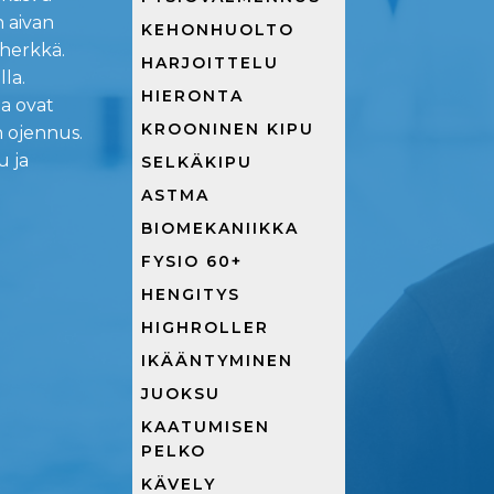
n aivan
KEHONHUOLTO
 herkkä.
HARJOITTELU
la.
HIERONTA
ta ovat
KROONINEN KIPU
n ojennus.
u ja
SELKÄKIPU
ASTMA
BIOMEKANIIKKA
FYSIO 60+
HENGITYS
HIGHROLLER
IKÄÄNTYMINEN
JUOKSU
KAATUMISEN
PELKO
KÄVELY