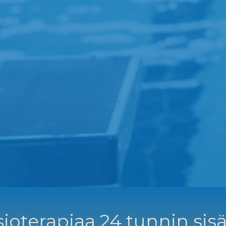
ioterapiaa 24 tunnin sisä