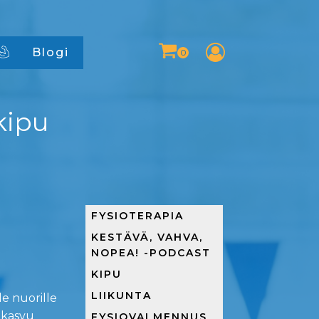
Blogi
kipu
FYSIOTERAPIA
KESTÄVÄ, VAHVA,
NOPEA! -PODCAST
KIPU
LIIKUNTA
e nuorille
 kasvu
FYSIOVALMENNUS