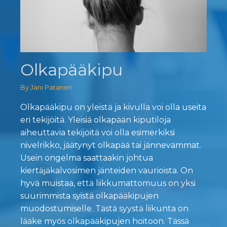
Olkapääkipu
By Jani Patanen
Olkapääkipu on yleistä ja kivulla voi olla useita
eri tekijöitä. Yleisiä olkapään kiputiloja
aiheuttavia tekijöitä voi olla esimerkiksi
nivelrikko, jäätynyt olkapää tai jännevammat.
Usein ongelma saattaakin johtua
kiertäjäkalvosimen jänteiden vaurioista. On
hyvä muistaa, että liikkumattomuus on yksi
suurimmista syistä olkapääkipujen
muodostumiselle. Tästä syystä liikunta on
lääke myös olkapääkipujen hoitoon. Tässä