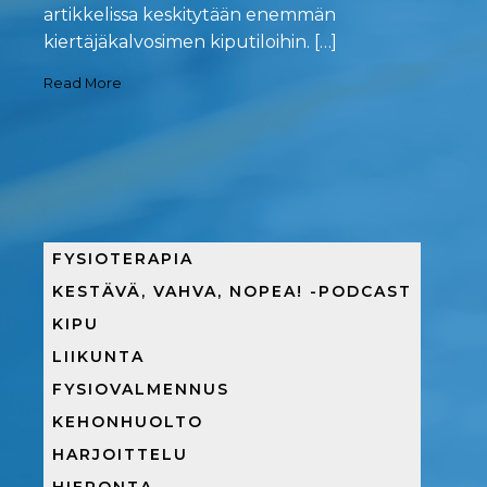
artikkelissa keskitytään enemmän
kiertäjäkalvosimen kiputiloihin. […]
Read More
FYSIOTERAPIA
KESTÄVÄ, VAHVA, NOPEA! -PODCAST
KIPU
LIIKUNTA
FYSIOVALMENNUS
KEHONHUOLTO
HARJOITTELU