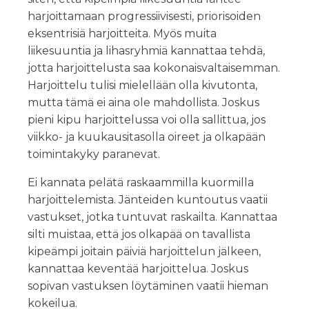
harjoittamaan progressiivisesti, priorisoiden
eksentrisiä harjoitteita. Myös muita
liikesuuntia ja lihasryhmiä kannattaa tehdä,
jotta harjoittelusta saa kokonaisvaltaisemman.
Harjoittelu tulisi mielellään olla kivutonta,
mutta tämä ei aina ole mahdollista. Joskus
pieni kipu harjoittelussa voi olla sallittua, jos
viikko- ja kuukausitasolla oireet ja olkapään
toimintakyky paranevat.
Ei kannata pelätä raskaammilla kuormilla
harjoittelemista. Jänteiden kuntoutus vaatii
vastukset, jotka tuntuvat raskailta. Kannattaa
silti muistaa, että jos olkapää on tavallista
kipeämpi joitain päiviä harjoittelun jälkeen,
kannattaa keventää harjoittelua. Joskus
sopivan vastuksen löytäminen vaatii hieman
kokeilua.