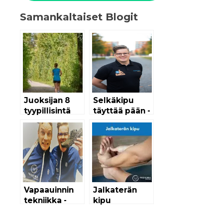
Samankaltaiset Blogit
Juoksijan 8
Selkäkipu
tyypillisintä
täyttää pään -
virhettä
Selkäkipu
rasitusvamman
tarina
kanssa
Vapaauinnin
Jalkaterän
tekniikka -
kipu
Kestävä,
Vahva, Nopea!