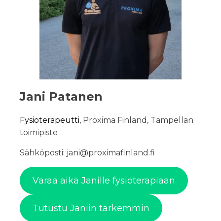
Jani Patanen
Fysioterapeutti
, Proxima Finland, Tampellan
toimipiste
Sähköposti: jani@proximafinland.fi
Varaa aika Janille fysioterapiaan
Tutustu Janiin tarkemmin