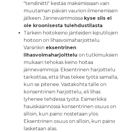
"tendiniitti" kestää maksimissaan vain
muutaman päivän vaurion ilmenemisen
jälkeen. Jännevammoissa
kyse siis ei
ole kroonisesta tulehdustilasta
.
Tärkein hoitokeino jänteiden kiputilojen
hoitoon on lihasvoimaharjoittelu.
Varsinkin
eksentrinen
lihasvoimaharjoittelu
on tutkimuksien
mukaan tehokas keino hoitaa
jännevammoja. Eksentrinen harjoittelu
tarkoittaa, että lihas tekee työtä samalla,
kun se pitenee. Vastakohta tälle on
konsentrinen harjoittelu, eli lihas
lyhenee tehdessä työtä. Esimerkiksi
hauiskäännössä konsentrinen osuus on
silloin, kun paino nostetaan ylös.
Eksentrinen osuus on silloin, kun paino
lasketaan alas.