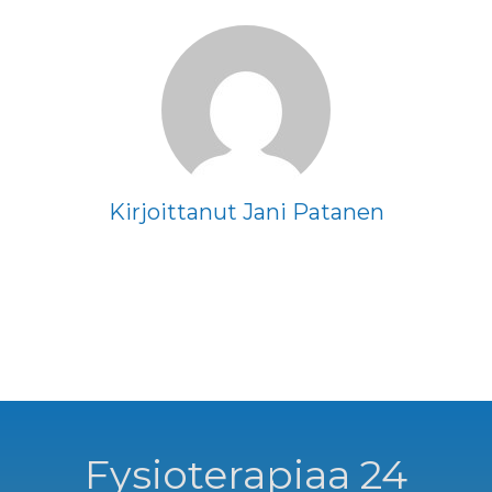
-podcast |
Proxima
Finland
Kirjoittanut Jani Patanen
Fysioterapiaa 24