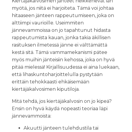
Kiertäjäkalvosimen jänteet heikkenevät iän
myötä, jos niitä ei harjoiteta. Tämä voi johtaa
hitaaseen jänteen rappeutumiseen, joka on
alttiimpi vaurioille. Useimmiten
jännevammoissa on jo tapahtunut hidasta
rappeutumista kauan, jonka takia äkillisen
rasituksen ilmetessä jänne ei välttämättä
kestä sitä. Tämä vammamekanismi pätee
myös muihin jänteisiin kehossa, joka on hyvä
pitää mielessä! Kirjallisuudessa ei aina luekaan,
että lihaskuntoharjoittelulla pystytään
erittäin tehokkaasti ehkäisemään
kiertäjäkalvosimen kiputiloja.
Mitä tehdä, jos kiertäjäkalvosin on jo kipeä?
Ensin on hyvä käydä nopeasti teoriaa läpi
jännevammoista:
Akuutti jänteen tulehdustila tai