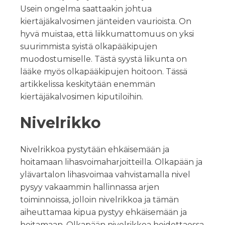
Usein ongelma saattaakin johtua
kiertäjäkalvosimen jänteiden vaurioista. On
hyvä muistaa, että liikkumattomuus on yksi
suurimmista syistä olkapääkipujen
muodostumiselle. Tästä syystä liikunta on
lääke myös olkapääkipujen hoitoon. Tässä
artikkelissa keskitytään enemmän
kiertäjäkalvosimen kiputiloihin.
Nivelrikko
Nivelrikkoa pystytään ehkäisemään ja
hoitamaan lihasvoimaharjoitteilla. Olkapään ja
ylävartalon lihasvoimaa vahvistamalla nivel
pysyy vakaammin hallinnassa arjen
toiminnoissa, jolloin nivelrikkoa ja tämän
aiheuttamaa kipua pystyy ehkäisemään ja
hoitamaan. Olkapään nivelrikkoa hoidettaessa