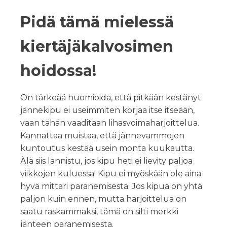
Pidä tämä mielessä
kiertäjäkalvosimen
hoidossa!
On tärkeää huomioida, että pitkään kestänyt
jännekipu ei useimmiten korjaa itse itseään,
vaan tähän vaaditaan lihasvoimaharjoittelua.
Kannattaa muistaa, että jännevammojen
kuntoutus kestää usein monta kuukautta.
Älä siis lannistu, jos kipu heti ei lievity paljoa
viikkojen kuluessa! Kipu ei myöskään ole aina
hyvä mittari paranemisesta. Jos kipua on yhtä
paljon kuin ennen, mutta harjoittelua on
saatu raskammaksi, tämä on silti merkki
jänteen paranemisesta.