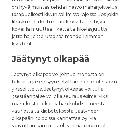
on hyvä muistaa tehdä lihasvoimaharjoittelua
tasapuolisesti kivun sallimissa rajoissa. Jos jokin
lihaskuntoliike tuntuu kipeältä, on hyvä
kokeilla muuttaa liikettä tai liikelaajuutta,
jotta harjoittelusta saa mahdollisimman
kivutonta.
Jäätynyt olkapää
Jäätynyt olkapää voi johtua monesta eri
tekijästä ja sen syyn selvittäminen ei ole kovin
yksiselitteistä. Jäätynyt olkapää voi tulla
itsestään tai se voi olla seuraus esimerkiksi
nivelrikosta, olkapäähän kohdistuneesta
vauriosta tai diabeteksestä. Jäätyneen
olkapään hoidoissa kannattaa pyrkiä
saavuttamaan mahdollisimman normaalit