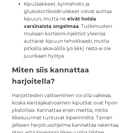
Kipulääkkeet, kylmähoito ja
glukokortikoidiruiskeet voivat auttaa
kipuun, mutta ne
eivät hoida
varsinaista ongelmaa
. Tutkimusten
mukaan kortisoni-injektiot yleensä
auttavat kipuun tehokkaasti, mutta
pitkällä aikavälillä (yli 6kk) niistä ei ole
juurikaan hyötyä.
Miten siis kannattaa
harjoitella?
Harjoitteiden valitseminen voi olla vaikeaa,
koska kiertäjäkalvosimen kiputilat ovat hyvin
yksilöllisiä. Kannattaa ensin miettiä, mitkä
liikesuunnat tuntuvat kipeimmiltä. Tämän
jälkeen harjoitusohjelma kannattaa rakentaa
siten, että kipeimpiä liikesuuntia lähtee