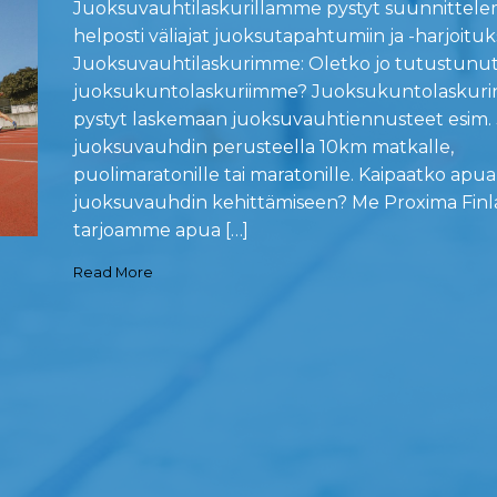
Juoksuvauhtilaskurillamme pystyt suunnittel
helposti väliajat juoksutapahtumiin ja -harjoituks
Juoksuvauhtilaskurimme: Oletko jo tutustunu
juoksukuntolaskuriimme? Juoksukuntolaskurin
pystyt laskemaan juoksuvauhtiennusteet esim.
juoksuvauhdin perusteella 10km matkalle,
puolimaratonille tai maratonille. Kaipaatko apua
juoksuvauhdin kehittämiseen? Me Proxima Finla
tarjoamme apua […]
Read More