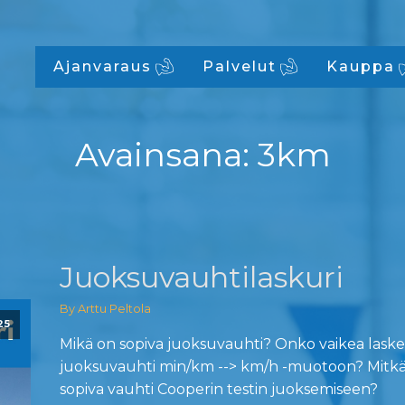
Ajanvaraus
Palvelut
Kauppa
Avainsana:
3km
Juoksuvauhtilaskuri
By Arttu Peltola
25
Mikä on sopiva juoksuvauhti? Onko vaikea lask
juoksuvauhti min/km --> km/h -muotoon? Mitkä 
sopiva vauhti Cooperin testin juoksemiseen?