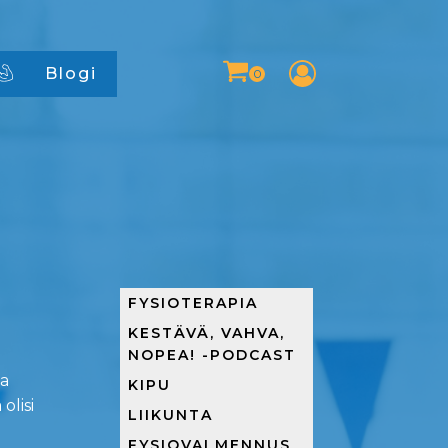
Blogi
FYSIOTERAPIA
KESTÄVÄ, VAHVA,
NOPEA! -PODCAST
ea
KIPU
olisi
LIIKUNTA
FYSIOVALMENNUS