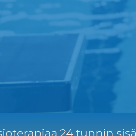
ioterapiaa 24 tunnin sisä