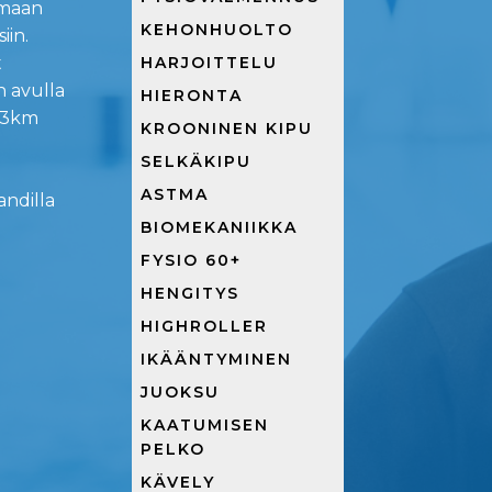
emaan
KEHONHUOLTO
iin.
HARJOITTELU
t
 avulla
HIERONTA
 3km
KROONINEN KIPU
SELKÄKIPU
ASTMA
ndilla
BIOMEKANIIKKA
FYSIO 60+
HENGITYS
HIGHROLLER
IKÄÄNTYMINEN
JUOKSU
KAATUMISEN
PELKO
KÄVELY