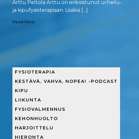
Arttu Peltola Arttu on erikoistunut urheilu-
ja kipufysioterapiaan. Lisäksi […]
Read More
FYSIOTERAPIA
KESTÄVÄ, VAHVA, NOPEA! -PODCAST
KIPU
LIIKUNTA
FYSIOVALMENNUS
KEHONHUOLTO
HARJOITTELU
HIERONTA