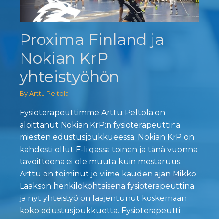
Proxima Finland ja
Nokian KrP
yhteistyöhön
By Arttu Peltola
Fysioterapeuttimme Arttu Peltola on
aloittanut Nokian KrP:n fysioterapeuttina
miesten edustusjoukkueessa. Nokian KrP on
kahdesti ollut F-liigassa toinen ja tänä vuonna
tavoitteena ei ole muuta kuin mestaruus.
Arttu on toiminut jo viime kauden ajan Mikko
Laakson henkilökohtaisena fysioterapeuttina
ja nyt yhteistyö on laajentunut koskemaan
koko edustusjoukkuetta. Fysioterapeutti