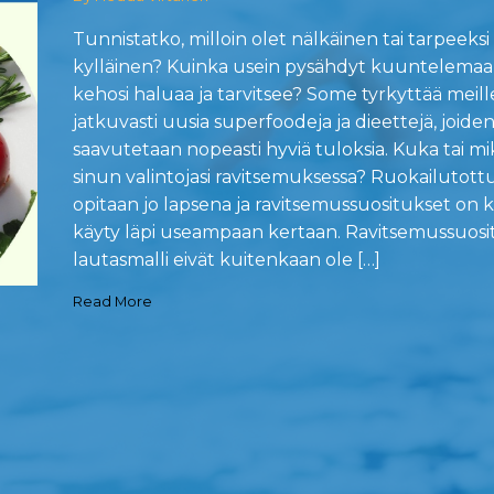
Tunnistatko, milloin olet nälkäinen tai tarpeeksi
kylläinen? Kuinka usein pysähdyt kuuntelemaa
kehosi haluaa ja tarvitsee? Some tyrkyttää meill
jatkuvasti uusia superfoodeja ja dieettejä, joide
saavutetaan nopeasti hyviä tuloksia. Kuka tai mi
sinun valintojasi ravitsemuksessa? Ruokailutot
opitaan jo lapsena ja ravitsemussuositukset on 
käyty läpi useampaan kertaan. Ravitsemussuosit
lautasmalli eivät kuitenkaan ole […]
Read More