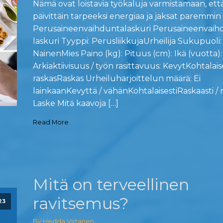
Nämä ovat loistavia työkaluja varmistamaan, että
päivittäin tarpeeksi energiaa ja jaksat paremmin a
Perusaineenvaihduntalaskuri Perusaineenvai
laskuri Tyyppi: PerusliikkujaUrheilija Sukupuoli:
NainenMies Paino (kg): Pituus (cm): Ikä (vuotta):
Arkiaktiivisuus / työn rasittavuus: KevytKohtalais
raskasRaskas Urheiluharjoittelun määrä: Ei
lainkaanKevyttä / vähänKohtalaisestiRaskaasti / 
Laske Mitä kaavoja […]
Read More
Mitä on terveellinen
ravitsemus?
23
By Hedda Virtanen