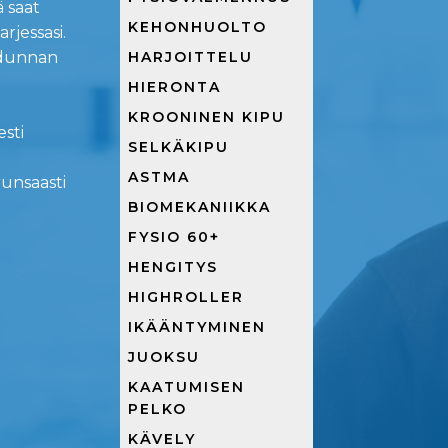
 saat
KEHONHUOLTO
rjessasi.
HARJOITTELU
hdunnan
HIERONTA
KROONINEN KIPU
esti
SELKÄKIPU
ASTMA
runsaasti
BIOMEKANIIKKA
FYSIO 60+
HENGITYS
HIGHROLLER
IKÄÄNTYMINEN
JUOKSU
KAATUMISEN
PELKO
KÄVELY