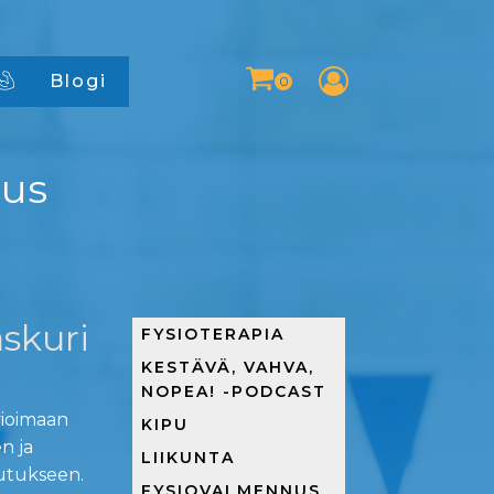
Blogi
nus
skuri
FYSIOTERAPIA
KESTÄVÄ, VAHVA,
NOPEA! -PODCAST
vioimaan
KIPU
n ja
LIIKUNTA
utukseen.
FYSIOVALMENNUS