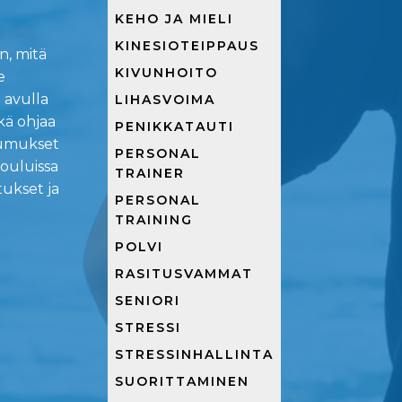
KEHO JA MIELI
KINESIOTEIPPAUS
n, mitä
KIVUNHOITO
e
n avulla
LIHASVOIMA
kä ohjaa
PENIKKATAUTI
tumukset
PERSONAL
kouluissa
TRAINER
ukset ja
PERSONAL
TRAINING
POLVI
RASITUSVAMMAT
SENIORI
STRESSI
STRESSINHALLINTA
SUORITTAMINEN