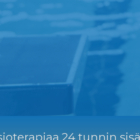
ioterapiaa 24 tunnin sisä