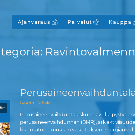
Ajanvaraus
Palvelut
Kauppa
tegoria:
Ravintovalmen
Perusaineenvaihduntala
By Arttu Peltola
25
Perusaineenvaihduntalaskurin avulla pystyt ar
perusaineenvaihdunnan (BMR), arkiaktiviisuude
liikuntatottumuksen vaikutuksen energiankul