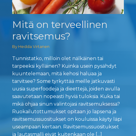
Mitä on terveellinen
ravitsemus?
By Hedda Virtanen
Tunnistatko, milloin olet nälkäinen tai
tarpeeksi kylläinen? Kuinka usein pysähdyt
kuuntelemaan, mitä kehosi haluaa ja
tarvitsee? Some tyrkyttää meille jatkuvasti
uusia superfoodeja ja dieettejä, joiden avulla
saavutetaan nopeasti hyviä tuloksia. Kuka tai
mikä ohjaa sinun valintojasi ravitsemuksessa?
Ruokailutottumukset opitaan jo lapsena ja
ravitsemussuositukset on kouluissa käyty läpi
useampaan kertaan. Ravitsemussuositukset
ja lautasmalli eivät kuitenkaan ole […]