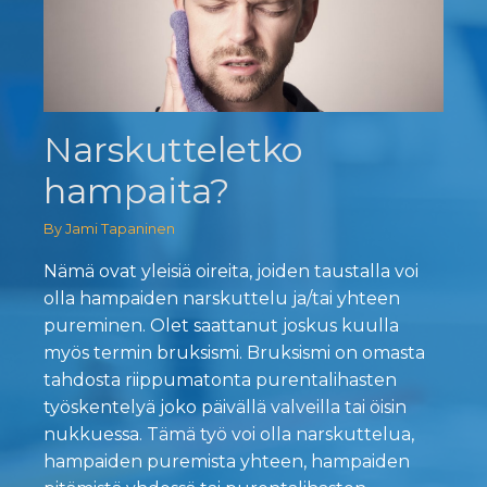
Narskutteletko
hampaita?
By Jami Tapaninen
Nämä ovat yleisiä oireita, joiden taustalla voi
olla hampaiden narskuttelu ja/tai yhteen
pureminen. Olet saattanut joskus kuulla
myös termin bruksismi. Bruksismi on omasta
tahdosta riippumatonta purentalihasten
työskentelyä joko päivällä valveilla tai öisin
nukkuessa. Tämä työ voi olla narskuttelua,
hampaiden puremista yhteen, hampaiden