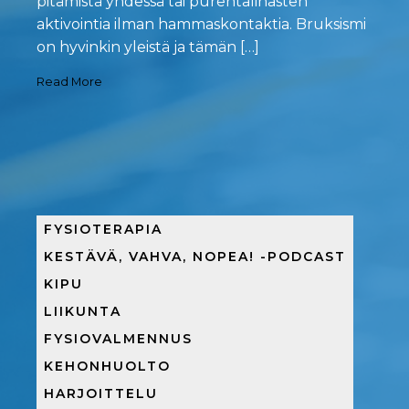
pitämistä yhdessä tai purentalihasten
aktivointia ilman hammaskontaktia. Bruksismi
on hyvinkin yleistä ja tämän […]
Read More
FYSIOTERAPIA
KESTÄVÄ, VAHVA, NOPEA! -PODCAST
KIPU
LIIKUNTA
FYSIOVALMENNUS
KEHONHUOLTO
HARJOITTELU