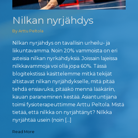
Nilkan nyrjähdys
By Arttu Peltola
Nilkan nyrjähdys on tavallisin urheilu- ja
liikuntavamma. Noin 20% vammoista on eri
asteisia nilkan nyrkähdyksiä. Joissain lajeissa
nilkkavammoja voi olla jopa 60%. Tässä
blogitekstissä käsittelemme mitkä tekijät
altistavat nilkan nyrjähdykselle, mitä pitää
tehdä ensiavuksi, pitääkö mennä lääkäriin,
kauan paraneminen kestää. Asiantuntijana
toimii fysioterapeuttimme Arttu Peltola. Mistä
tietää, että nilkka on nyrjähtänyt? Nilkka
nyrjähtää usein (noin […]
Read More