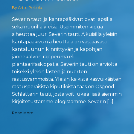
By Arttu Peltola
Severin tauti ja kantapääkivut ovat lapsilla
sekä nuorilla yleisiä. Useimmiten kipua
aiheuttaa juuri Severin tauti. Aikuisilla yleisin
kantapääkivun aiheuttaja on vastaavasti
kantaluuhun kiinnittyvän jalkapohjan
jännekalvon rappeuma eli
plantaarifaskiopatia. Severin tauti on arviolta
toiseksi yleisin lasten ja nuorten
rasitusvammoista. Yleisin kaikista kasvuikäisten
rasitusperäisistä kiputiloista taas on Osgood-
Schlatterin tauti, josta voit lukea lisää aiemmin
kirjoitetustamme blogistamme. Severin […]
Read More