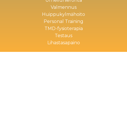
Urheiluhieronta
Valmennus
Huippukylmähoito
Personal Training
TMD-fysioterapia
Testaus
Lihastasapaino