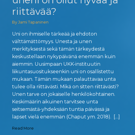
riittävää?
By Jami Tapaninen
Uni on ihmiselle tärkeää ja ehdoton
välttämättömyys. Unesta ja unen
merkityksestä sekä tämän tärkeydestä
keskustellaan nykypäivänä enemmän kuin
aiemmin. Uusimpaan UKK-instituutin
liikuntasuositukseenkin uni on osallistettu
mukaan. Tämän mukaan palauttavaa unta
tulee olla riittävästi. Mikä on sitten riittävästi?
Unen tarve on jokaiselle henkilökohtainen.
Keskimäärin aikuinen tarvitsee unta
seitsemästä-yhdeksään tuntia päivässä ja
lapset vielä enemmän (Chaput ym. 2018). […]
Read More