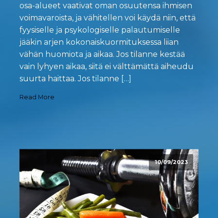
osa-alueet vaativat oman osuutensa ihmisen
voimavaroista, ja vähitellen voi käydä niin, että
fyysiselle ja psykologiselle palautumiselle
jääkin arjen kokonaiskuormituksessa liian
vähän huomiota ja aikaa. Jos tilanne kestää
vain lyhyen aikaa, siitä ei välttämättä aiheudu
suurta haittaa. Jos tilanne […]
Read More
10/09/2023