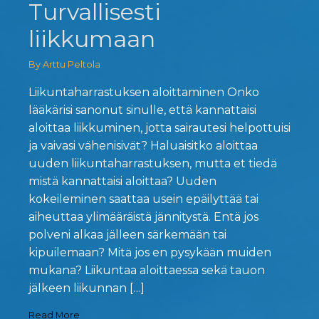
Turvallisesti
liikkumaan
By Arttu Peltola
Liikuntaharrastuksen aloittaminen Onko
lääkärisi sanonut sinulle, että kannattaisi
aloittaa liikkuminen, jotta sairautesi helpottuisi
ja vaivasi vähenisivät? Haluaisitko aloittaa
uuden liikuntaharrastuksen, mutta et tiedä
mistä kannattaisi aloittaa? Uuden
kokeileminen saattaa usein epäilyttää tai
aiheuttaa ylimääräistä jännitystä. Entä jos
polveni alkaa jälleen särkemään tai
kipuilemaan? Mitä jos en pysykään muiden
mukana? Liikuntaa aloittaessa sekä tauon
jälkeen liikunnan […]
Read More