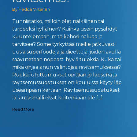
By Hedda Virtanen
Tunnistatko, milloin olet nälkäinen tai
tarpeeksi kylläinen? Kuinka usein pysähdyt
kuuntelemaan, mitä kehosi haluaa ja
tarvitsee? Some tyrkyttää meille jatkuvasti
uusia superfoodeja ja dieettejä, joiden avulla
saavutetaan nopeasti hyviä tuloksia. Kuka tai
mikä ohjaa sinun valintojasi ravitsemuksessa?
Ruokailutottumukset opitaan jo lapsena ja
ravitsemussuositukset on kouluissa käyty läpi
useampaan kertaan. Ravitsemussuositukset
ja lautasmalli eivät kuitenkaan ole […]
Read More