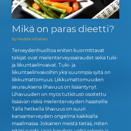
Mikä on paras dieetti?
By Hedda Virtanen
Terveydenhuoltoa eniten kuormittavat
tekijät ovat mielenterveyssairaudet sekä tuki-
ja liikuntaelinvaivat. Tuki- ja
liikuntaelinvaivoihin yksi suurimpia syitä on
liikkumattomuus. Liikkumattomuuden
seurauksena lihavuus on lisääntynyt.
Lihavuuden on myös tutkitusti osoitettu
lisäävän riskiä mielenterveyden haasteille.
Tällä hetkellä lihavuus on suuri
kansanterveyden ongelma kaikkialla
maailmassa. Jokainen meistä tietää, miten
pitäisi syödä. Lisää kasviksia, vältä sokeria ja