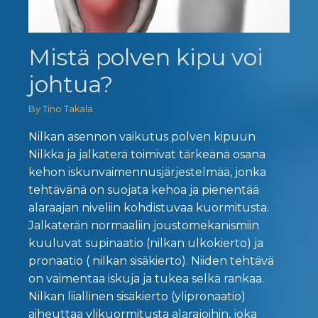
Mistä polven kipu voi
johtua?
By Tino Takala
Nilkan asennon vaikutus polven kipuun
Nilkka ja jalkaterä toimivat tärkeänä osana
kehon iskunvaimennusjärjestelmää, jonka
tehtävänä on suojata kehoa ja pienentää
alaraajan niveliin kohdistuvaa kuormitusta.
Jalkaterän normaaliin joustomekanismiin
kuuluvat supinaatio (nilkan ulkokierto) ja
pronaatio ( nilkan sisäkierto). Niiden tehtävä
on vaimentaa iskuja ja tukea selkä rankaa.
Nilkan liiallinen sisäkierto (ylipronaatio)
aiheuttaa ylikuormitusta alarajoihin, joka