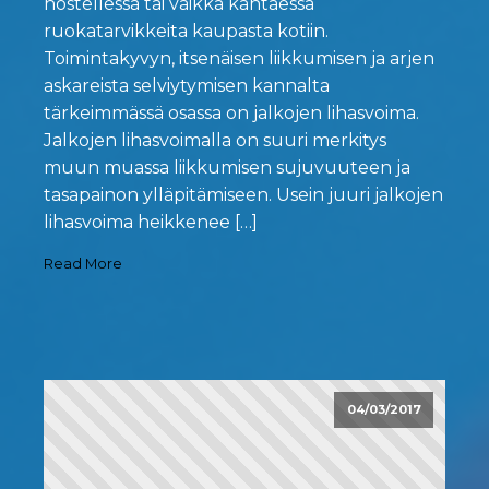
nostellessa tai vaikka kantaessa
ruokatarvikkeita kaupasta kotiin.
Toimintakyvyn, itsenäisen liikkumisen ja arjen
askareista selviytymisen kannalta
tärkeimmässä osassa on jalkojen lihasvoima.
Jalkojen lihasvoimalla on suuri merkitys
muun muassa liikkumisen sujuvuuteen ja
tasapainon ylläpitämiseen. Usein juuri jalkojen
lihasvoima heikkenee […]
Read More
04/03/2017