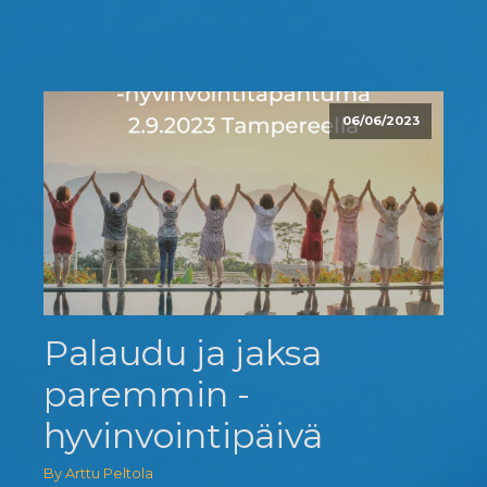
06/06/2023
Palaudu ja jaksa
paremmin -
hyvinvointipäivä
By Arttu Peltola