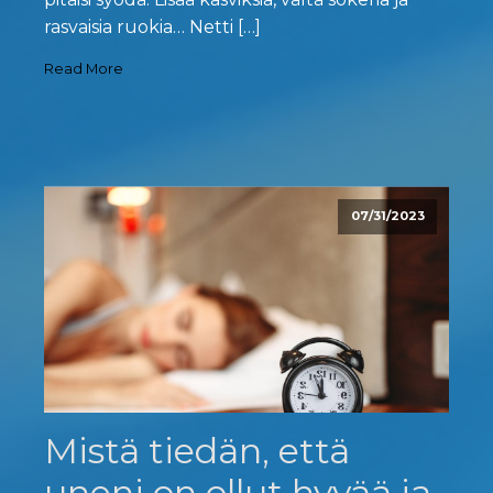
rasvaisia ruokia… Netti […]
Read More
07/31/2023
Mistä tiedän, että
uneni on ollut hyvää ja