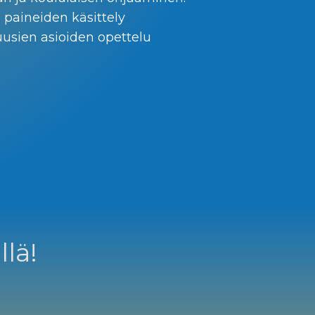
n paineiden käsittely
uusien asioiden opettelu
llä!