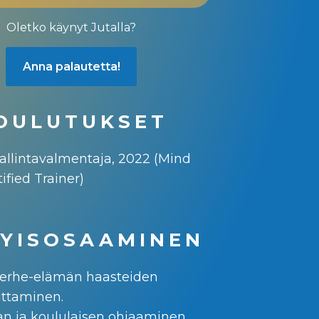
Oletko käynyt Jutalla?
Anna palautetta!
OULUTUKSET
hallintavalmentaja, 2022 (Mind
ified Trainer)
TYISOSAAMINEN
 perhe-elämän haasteiden
ittaminen.
jan ja koululaisen ohjaaminen.