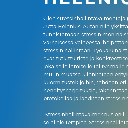
Olen stressinhallintavalmentaja 
Jutta Helenius. Autan niin yksitt
tunnistamaan stressin moninai
varhaisessa vaiheessa, helpotta
stressin hallintaan. Työkaluina 
ovat tutkittu tieto ja konkreettis
jokaiselle ihmiselle tai ryhmälle
muun muassa kiinnitetään erityis
kuormitustekijöihin, tehdään eril
hengitysharjoituksia, rakenneta
protokollaa ja laaditaan stressin
Stressinhallintavalmennus on lu
se ei ole terapiaa. Stressinhalli