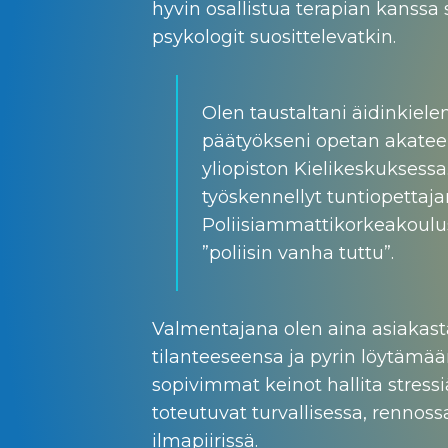
hyvin osallistua terapian kanssa
psykologit suosittelevatkin.
Olen taustaltani äidinkielen
päätyökseni opetan akatee
yliopiston Kielikeskuksessa
työskennellyt tuntiopettaj
Poliisiammattikorkeakoulus
”poliisin vanha tuttu”.
Valmentajana olen aina asiakas
tilanteeseensa ja pyrin löytämä
sopivimmat keinot hallita stres
toteutuvat turvallisessa, rennoss
ilmapiirissä.