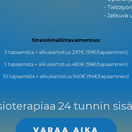
- Tietotyö
- Jatkuva 
Stressinhallintavalmennus:
3 tapaamista + alkukartoitus
297€ (99€/tapaaminen)
5 tapaamista + alkukartoitus
480€ (96€/tapaaminen)
10 tapaamista + alkukartoitus
940€ (94€/tapaaminen)
ioterapiaa 24 tunnin sisä
VARAA AIKA