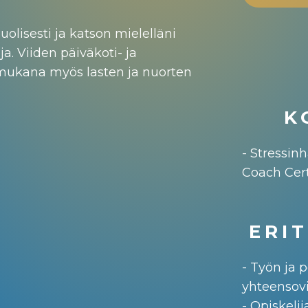
uolisesti ja katson mielelläni
a. Viiden päiväkoti- ja
 mukana myös lasten ja nuorten
K
- Stressin
Coach Cert
ERI
- Työn ja
yhteensov
- Opiskeli