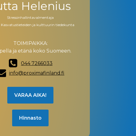
utta Helenius
Stressinhallintavalmentaja
, Kasvatustieteiden ja kulttuurin tiedekunta
TOIMIPAIKKA:
ella ja etänä koko Suomeen.
044 7266033
info@proximafinland.fi
VARAA AIKA!
Hinnasto