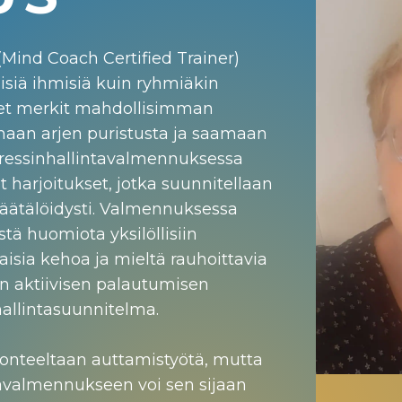
(Mind Coach Certified Trainer)
äisiä ihmisiä kuin ryhmiäkin
set merkit mahdollisimman
maan arjen puristusta ja saamaan
stressinhallintavalmennuksessa
et harjoitukset, jotka suunnitellaan
 räätälöidysti. Valmennuksessa
tä huomiota yksilöllisiin
aisia kehoa ja mieltä rauhoittavia
an aktiivisen palautumisen
hallintasuunnitelma.
onteeltaan auttamistyötä, mutta
ntavalmennukseen voi sen sijaan