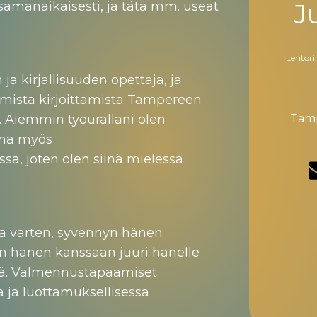
J
 samanaikaisesti, ja tätä mm. useat
Lehtori
 ja kirjallisuuden opettaja, ja
mista kirjoittamista Tampereen
. Aiemmin työurallani olen
Tamp
ana myös
sa, joten olen siinä mielessä
ta varten, syvennyn hänen
än hänen kanssaan juuri hänelle
siä. Valmennustapaamiset
a ja luottamuksellisessa