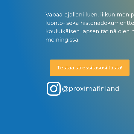
Vapaa-ajallani luen, liikun monip
luonto- sekä historiadokumenttej
kouluikäisen lapsen tätinä olen
meiningissä.
Testaa stressitasosi tästä!
@proximafinland