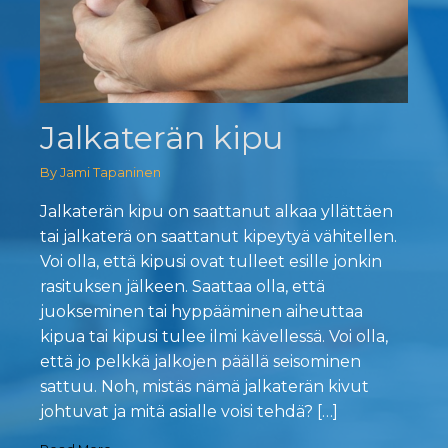
Jalkaterän kipu
By Jami Tapaninen
Jalkaterän kipu on saattanut alkaa yllättäen
tai jalkaterä on saattanut kipeytyä vähitellen.
Voi olla, että kipusi ovat tulleet esille jonkin
rasituksen jälkeen. Saattaa olla, että
juokseminen tai hyppääminen aiheuttaa
kipua tai kipusi tulee ilmi kävellessä. Voi olla,
että jo pelkkä jalkojen päällä seisominen
sattuu. Noh, mistäs nämä jalkaterän kivut
johtuvat ja mitä asialle voisi tehdä? […]