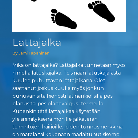
Lattajalka
By Jami Tapaninen
Mikä on lattajalka? Lattajalka tunnetaan myös
nimellä latuskajalka. Toisinaan latuskajalasta
kuulee puhuttavan lättäjalkana. Olet
saattanut joskus kuulla myös jonkun
puhuvan siitä hienosti latinankielisillä pes
planus tai pes planovalgus -termeillä.
Kuitenkin tätä lattajalkaa käytetään
yleisnimityksenä monille jalkaterän
toimintojen häiriöille, joiden tunnusmerkkinä
on matala tai kokonaan madaltunut sisempi