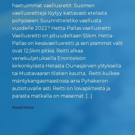
haetuimmat vaellusreitit. Suomen
vaellusreittejä löytyy kattavasti etelästä
pohjoiseen. Suunnitteletko vaellusta
vuodelle 2022? Hetta-Pallas vaellusreitti
Vaellusreitti on pituudeltaan 55km. Hetta-
Pallas on kesävaellusreitti ja sen pisimmät välit
ovat 12,5km pitkiä. Reitti alkaa
venekuljetuksella Enontekiön
kirkonkylästä Hetasta Ounasjärven ylityksellä
tai Mustavaaran tilatien kautta. Reitti kulkee
mäntykangasmaastossa aina Pyhäkeron
autiotuvalle asti. Reitti on loivapiirteistä ja
parasta matkalla on maisemat. […]
Read More