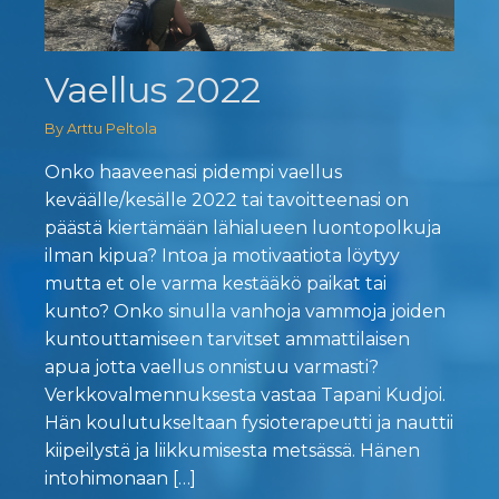
Vaellus 2022
By Arttu Peltola
Onko haaveenasi pidempi vaellus
keväälle/kesälle 2022 tai tavoitteenasi on
päästä kiertämään lähialueen luontopolkuja
ilman kipua? Intoa ja motivaatiota löytyy
mutta et ole varma kestääkö paikat tai
kunto? Onko sinulla vanhoja vammoja joiden
kuntouttamiseen tarvitset ammattilaisen
apua jotta vaellus onnistuu varmasti?
Verkkovalmennuksesta vastaa Tapani Kudjoi.
Hän koulutukseltaan fysioterapeutti ja nauttii
kiipeilystä ja liikkumisesta metsässä. Hänen
intohimonaan […]