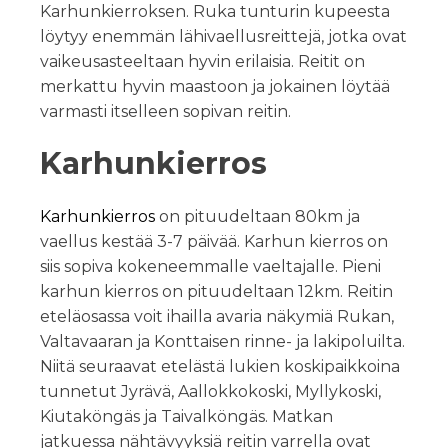
Karhunkierroksen. Ruka tunturin kupeesta
löytyy enemmän lähivaellusreittejä, jotka ovat
vaikeusasteeltaan hyvin erilaisia. Reitit on
merkattu hyvin maastoon ja jokainen löytää
varmasti itselleen sopivan reitin.
Karhunkierros
Karhunkierros
on pituudeltaan 80km ja
vaellus kestää 3-7 päivää. Karhun kierros on
siis sopiva kokeneemmalle vaeltajalle. Pieni
karhun kierros on pituudeltaan 12km. Reitin
eteläosassa voit ihailla avaria näkymiä Rukan,
Valtavaaran ja Konttaisen rinne- ja lakipoluilta.
Niitä seuraavat etelästä lukien koskipaikkoina
tunnetut Jyrävä, Aallokkokoski, Myllykoski,
Kiutaköngäs ja Taivalköngäs. Matkan
jatkuessa nähtävyyksiä reitin varrella ovat