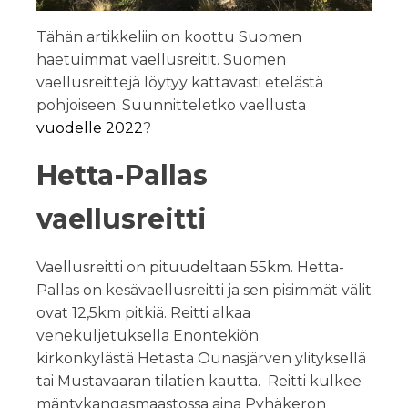
Tähän artikkeliin on koottu Suomen
haetuimmat vaellusreitit. Suomen
vaellusreittejä löytyy kattavasti etelästä
pohjoiseen. Suunnitteletko vaellusta
vuodelle 2022
?
Hetta-Pallas
vaellusreitti
Vaellusreitti on pituudeltaan 55km. Hetta-
Pallas on kesävaellusreitti ja sen pisimmät välit
ovat 12,5km pitkiä. Reitti alkaa
venekuljetuksella Enontekiön
kirkonkylästä Hetasta Ounasjärven ylityksellä
tai Mustavaaran tilatien kautta. Reitti kulkee
mäntykangasmaastossa aina Pyhäkeron