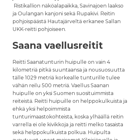
Ristikallion näköalapaikka, Savinajoen laakso
ja Oulangan kanjoni sekä Rupakivi. Reitin
pohjoispäästä Hautajärveltä erkanee Sallan
UKK-reitti pohjoiseen.
Saana vaellusreitit
Reitti Saanatunturin huipulle on vain 4
kilometriä pitkä suuntaansa ja nousuosuutta
tälle 1029 metriä korkealle tunturille tulee
vähän reilu 500 metriä. Vaellus Saanan
huipulle on yksi Suomen suosituimmista
reiteistä. Reitti huipuille on helppokulkuista ja
ehkä yksi helpoimmista
tunturimaastokohteista, koska ylhäällä reitin
varrella ei ole kivikkoja ja reitti melko tasaista
sekä helppokulkuista polkua. Huipulta