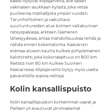
kaikki löytyvät Kilpisjärveltä, alle sadan
vakinaisen asukkaan kylästä, joka vetää
puoleensa matkailijoita ympäri vuoden.
Tarunhohtoinen ja vaikuttava
suurtuntureiden alue kolmen valtakunnan
risteyspaikassa, arktisen Jäämeren
läheisyydessä, antaa mahdollisuuksia tehdä ja
nähdä ennen kokematonta. Käsivarren
erämaa-alueen kautta kulkee pohjoismainen
Kalottireitti, joka kokonaispituus on 800 km.
Reitistä noin 80 km kulkee Suomen
Käsivarressa. Kilpisjärveltä löytyy myös useita
päiväretkille sopivia reittejä.
Kolin kansallispuisto
Kolin kansallispuiston korkeimmat vaarat ja
Pielisen yli avautuvat järvimaisemat