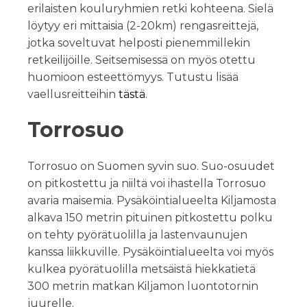
erilaisten kouluryhmien retki kohteena. Sielä
löytyy eri mittaisia (2-20km) rengasreittejä,
jotka soveltuvat helposti pienemmillekin
retkeilijöille. Seitsemisessä on myös otettu
huomioon esteettömyys. Tutustu lisää
vaellusreitteihin
tästä
.
Torrosuo
Torrosuo on Suomen syvin suo. Suo-osuudet
on pitkostettu ja niiltä voi ihastella Torrosuo
avaria maisemia. Pysäköintialueelta Kiljamosta
alkava 150 metrin pituinen pitkostettu polku
on tehty pyörätuolilla ja lastenvaunujen
kanssa liikkuville. Pysäköintialueelta voi myös
kulkea pyörätuolilla metsäistä hiekkatietä
300 metrin matkan Kiljamon luontotornin
juurelle.