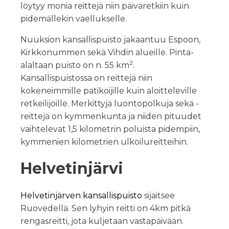
löytyy monia reittejä niin päiväretkiin kuin
pidemällekin vaellukselle.
Nuuksion kansallispuisto jakaantuu Espoon,
Kirkkonummen sekä Vihdin alueille. Pinta-
2
alaltaan puisto on n. 55 km
.
Kansallispuistossa on reittejä niin
kokeneimmille patikoijille kuin aloitteleville
retkeilijöille. Merkittyjä luontopolkuja sekä -
reittejä on kymmenkunta ja niiden pituudet
vaihtelevat 1,5 kilometrin poluista pidempiin,
kymmenien kilometrien ulkoilureitteihin.
Helvetinjärvi
Helvetinjärven kansallispuisto
sijaitsee
Ruovedellä. Sen lyhyin reitti on 4km pitkä
rengasreitti, jota kuljetaan vastapäivään.