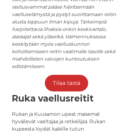
rasitusvammat pääse häiritsemään
vaelluselämystä ja pystyt suorittamaan reitin
alusta loppuun ilman kipuja. Tärkeimpiä
harjoitettavia lihaksia onkin keskivartalo,
alaraajat sekä yläselkä. Valmennuksessa
keskitytään myös vaelluskunnon
kohottamiseen reitin vaatimalle tasolle sekä
mahdollisten vaivojen kuntoutuksen
edistämiseen.
Tilaa tästä
Ruka vaellusreitit
Rukan ja Kuusamon upeat maisemat
hyväilevät vaeltajaa ja retkeilijää. Rukan
kupeesta löydät kaikille tutun