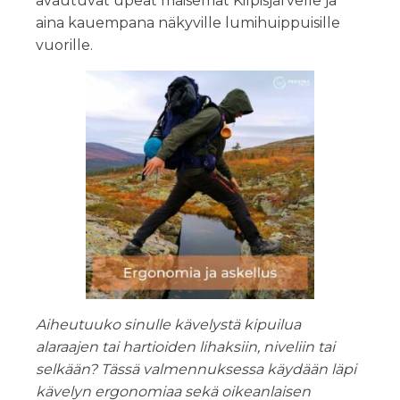
avautuvat upeat maisemat Kilpisjärvelle ja
aina kauempana näkyville lumihuippuisille
vuorille.
Aiheutuuko sinulle kävelystä kipuilua
alaraajen tai hartioiden lihaksiin, niveliin tai
selkään? Tässä valmennuksessa käydään läpi
kävelyn ergonomiaa sekä oikeanlaisen