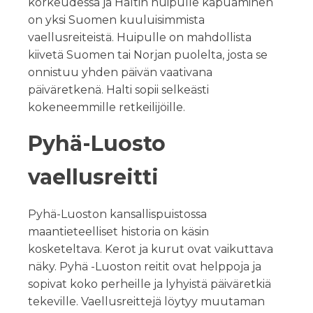
korkeudessa ja Haltin huipulle kapuaminen
on yksi Suomen kuuluisimmista
vaellusreiteistä. Huipulle on mahdollista
kiivetä Suomen tai Norjan puolelta, josta se
onnistuu yhden päivän vaativana
päiväretkenä. Halti sopii selkeästi
kokeneemmille retkeilijöille.
Pyhä-Luosto
vaellusreitti
Pyhä-Luoston kansallispuistossa
maantieteelliset historia on käsin
kosketeltava. Kerot ja kurut ovat vaikuttava
näky. Pyhä -Luoston reitit ovat helppoja ja
sopivat koko perheille ja lyhyistä päiväretkiä
tekeville. Vaellusreittejä löytyy muutaman