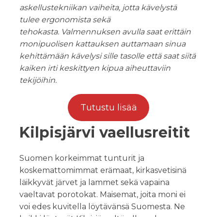
askellustekniikan vaiheita, jotta kävelystä
tulee ergonomista sekä
tehokasta. Valmennuksen avulla saat erittäin
monipuolisen kattauksen auttamaan sinua
kehittämään kävelysi sille tasolle että saat siitä
kaiken irti keskittyen kipua aiheuttaviin
tekijöihin.
Tutustu lisää
Kilpisjärvi vaellusreitit
Suomen korkeimmat tunturit ja
koskemattomimmat erämaat, kirkasvetisinä
läikkyvät järvet ja lammet sekä vapaina
vaeltavat porotokat. Maisemat, joita moni ei
voi edes kuvitella löytävänsä Suomesta. Ne