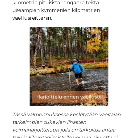
kilometrin pituisista renganreiteistä
useampien kymmenien kilometrien
vaellusreittehin.
Tässä valmennuksessa keskitytään vaeltajan
tärkeimpien tukevien lihasten
voimaharjoitteluun jolla on tarkoitus antaa
tuki ja liikuntaelimistölle voimaa niin että ei