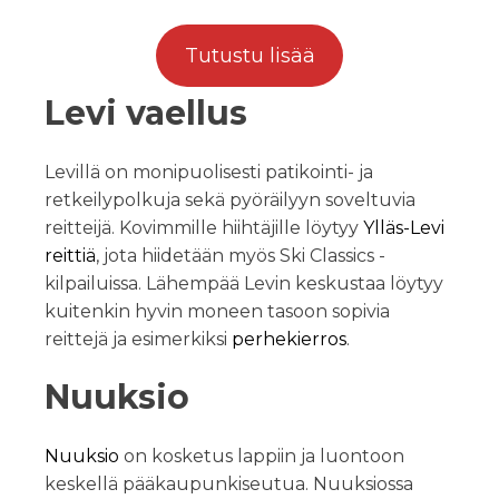
Tutustu lisää
Levi vaellus
Levillä on monipuolisesti patikointi- ja
retkeilypolkuja sekä pyöräilyyn soveltuvia
reitteijä. Kovimmille hiihtäjille löytyy
Ylläs-Levi
reittiä
, jota hiidetään myös Ski Classics -
kilpailuissa. Lähempää Levin keskustaa löytyy
kuitenkin hyvin moneen tasoon sopivia
reittejä ja esimerkiksi
perhekierros
.
Nuuksio
Nuuksio
on kosketus lappiin ja luontoon
keskellä pääkaupunkiseutua. Nuuksiossa