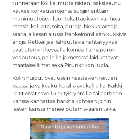
tunnetaan Kolilla, mutta niiden lisäksi seutu
kätkee korkeuserojensa suojiin erittäin
monimuotoisen luontokattauksen: vanhoja
metsiä, kallioita, soita, puroja, hiekkarantoja,
saaria ja kesän alussa hehkeimmillään kukkivia
ahoja. Retkeilijää ilahduttavia nähtävyyksiä
ovat etenkin keväällä komea Tarhapuron
vesiputous, pelloilla ja metsissä laiduntavat
maatiaiseläimet sekä Pirunkirkon luola.
Kolin huiput ovat usein haastavien reittien
päässä ja vaikeakulkuisilla avokallioilla. Kaikki
reitit eivät sovellu erityisryhmille tai perheen
kanssa kannattaa harkita kohteen joihin
lasten kanssa menee putamisvaaran takia.