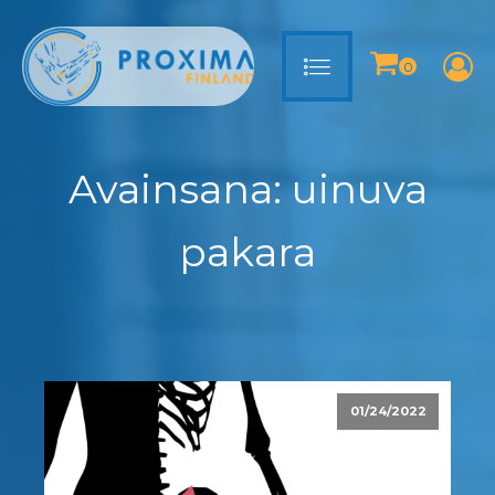
Avainsana:
uinuva
pakara
01/24/2022