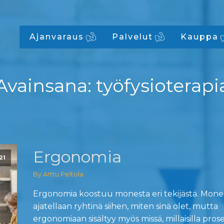
Ajanvaraus
Palvelut
Kauppa
Avainsana:
työfysioterapi
Ergonomia
21
By Arttu Peltola
Ergonomia koostuu monesta eri tekijästä. Mones
ajatellaan ryhtinä siihen, miten sinä olet, mutta
ergonomiaan sisältyy myös missä, millaisilla proses