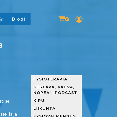
Blogi
a
FYSIOTERAPIA
KESTÄVÄ, VAHVA,
NOPEA! -PODCAST
KIPU
ti se
LIIKUNTA
seilla ja
FYSIOVALMENNUS