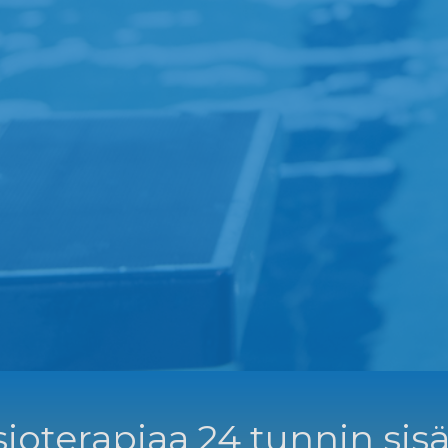
ioterapiaa 24 tunnin sisä