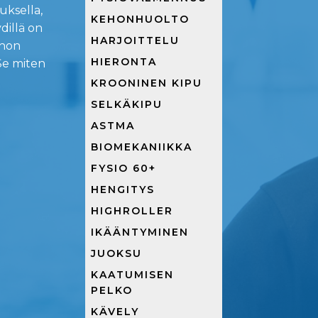
uksella,
KEHONHUOLTO
ydillä on
HARJOITTELU
ohon
HIERONTA
Se miten
KROONINEN KIPU
SELKÄKIPU
ASTMA
BIOMEKANIIKKA
FYSIO 60+
HENGITYS
HIGHROLLER
IKÄÄNTYMINEN
JUOKSU
KAATUMISEN
PELKO
KÄVELY