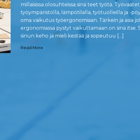
millaisissa olosuhteissa sinä teet työtä. Työvaatet
työympäristöllä, lämpötilalla, työtuolleilla ja -pö
oma vaikutus työergonomiaan. Tärkein ja asia j
ergonomiassa pystyt vaikuttamaan on sinä itse. 
sinun keho ja mieli kestää ja sopeutuu […]
Read More