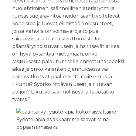
kevyt liikunta, riittävä uni, nestetasapainosta
huolehtiminen, säännöllinen ateriarytmi ja
runsas suojaravintoaineiden saanti voitelevat
koneistoa ja luovat elimistöön olosuhteet,
joissa keholla on voimavaroja toipua
sairauksista ja toimia kivuttomasti. Jos
päänsäryt toistuvat usein ja häiritsevät arkea,
on hyvä pysähtyä miettimään, onko
rasituksesta palautumiselle annettu tarpeeksi
aikaa ja onko kalenteri ojennuksessa vai
painavatko työt päälle. Entä ravitsemus ja
liikunta? Syötkö riittävän usein ja riittävän
paljon? Liikutko säännöllisesti ja tauotatko
työtäsi?
Fysioterapia-asiakkaamme saavat Minä-
oppaan ilmaiseksi !