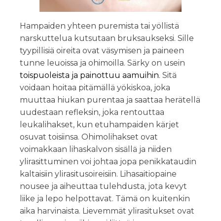
Hampaiden yhteen puremista tai yöllistä
narskuttelua kutsutaan bruksaukseksi. Sille
tyypillisiä oireita ovat väsymisen ja paineen
tunne leuoissa ja ohimoilla. Särky on usein
toispuoleista ja painottuu aamuihin
. Sitä
voidaan hoitaa pitämällä yökiskoa, joka
muuttaa hiukan purentaa ja saattaa herätellä
uudestaan refleksin, joka rentouttaa
leukalihakset, kun etuhampaiden kärjet
osuvat toisiinsa. Ohimolihakset ovat
voimakkaan lihaskalvon sisällä ja niiden
ylirasittuminen voi johtaa jopa penikkataudin
kaltaisiin ylirasitusoireisiin. Lihasaitiopaine
nousee ja aiheuttaa tulehdusta, jota kevyt
liike ja lepo helpottavat. Tämä on kuitenkin
aika harvinaista. Lievemmät ylirasitukset ovat