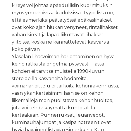
kireys voi johtaa epäedullisiin kuormituksiin
myös ympäröivissä kudoksissa. Tyypillistä on,
että esimerkiksi päätetyössä epäkäslihakset
ovat koko ajan hiukan venyneet, rintalihakset
vähän kireät ja lapaa liikuttavat lihakset
ylitöissä, koska ne kannattelevat käsivarsia
koko päivän.
Yläselän lihasvoiman harjoittaminen on hyvä
keino ratkaista ongelma pysyvästi. Tässä
kohden ei tarvitse muistella 1990-luvun
steroideilla kasvaneita bodareita,
voimaharjoittelu ei tarkoita kehonrakennusta,
vaan yksinkertaisimmillaan se on kehon
liikemalleja monipuolistavaa kehonhuoltoa,
jota voi tehdä käymättä kuntosalilla
kertaakaan. Punnerrukset, leuanvedot,
kuminauhajumpat ja käsipainotreenit ovat
hyviä havainnollistavia esimerkkejä. Kun