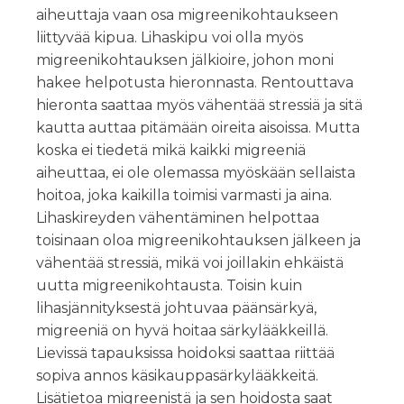
aiheuttaja vaan osa migreenikohtaukseen
liittyvää kipua. Lihaskipu voi olla myös
migreenikohtauksen jälkioire, johon moni
hakee helpotusta hieronnasta. Rentouttava
hieronta saattaa myös vähentää stressiä ja sitä
kautta auttaa pitämään oireita aisoissa. Mutta
koska ei tiedetä mikä kaikki migreeniä
aiheuttaa, ei ole olemassa myöskään sellaista
hoitoa, joka kaikilla toimisi varmasti ja aina.
Lihaskireyden vähentäminen helpottaa
toisinaan oloa migreenikohtauksen jälkeen ja
vähentää stressiä, mikä voi joillakin ehkäistä
uutta migreenikohtausta. Toisin kuin
lihasjännityksestä johtuvaa päänsärkyä,
migreeniä on hyvä hoitaa särkylääkkeillä.
Lievissä tapauksissa hoidoksi saattaa riittää
sopiva annos käsikauppasärkylääkkeitä.
Lisätietoa migreenistä ja sen hoidosta saat