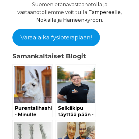
Suomen etänävastaanotolla ja
vastaanotollemme voit tulla
Tampereelle
,
Nokialle
ja
Hämeenkyröön
.
Varaa aika fysioterapiaan!
Samankaltaiset Blogit
Purentalihashieronta
Selkäkipu
- Minulle
täyttää pään -
apua?
Selkäkipu
tarina