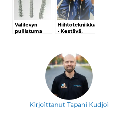
Välilevyn
Hiihtotekniikka
pullistuma
- Kestävä,
alaselässä
Vahva, Nopea!
-podcast |
Proxima
Finland
Kirjoittanut Tapani Kudjoi