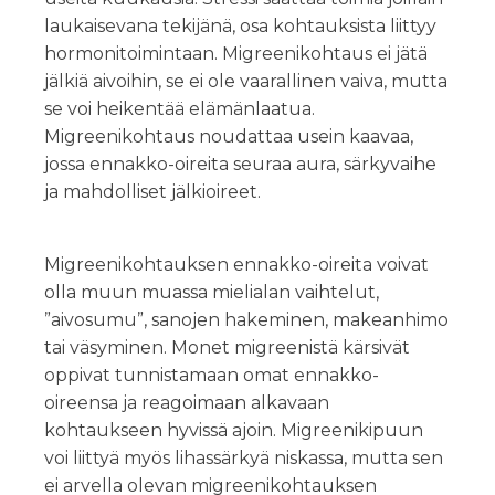
laukaisevana tekijänä, osa kohtauksista liittyy
hormonitoimintaan. Migreenikohtaus ei jätä
jälkiä aivoihin, se ei ole vaarallinen vaiva, mutta
se voi heikentää elämänlaatua.
Migreenikohtaus noudattaa usein kaavaa,
jossa ennakko-oireita seuraa aura, särkyvaihe
ja mahdolliset jälkioireet.
Migreenikohtauksen ennakko-oireita voivat
olla muun muassa mielialan vaihtelut,
”aivosumu”, sanojen hakeminen, makeanhimo
tai väsyminen. Monet migreenistä kärsivät
oppivat tunnistamaan omat ennakko-
oireensa ja reagoimaan alkavaan
kohtaukseen hyvissä ajoin. Migreenikipuun
voi liittyä myös lihassärkyä niskassa, mutta sen
ei arvella olevan migreenikohtauksen