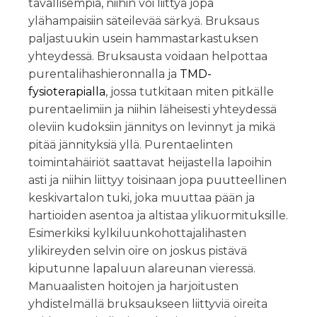
tavallisempia, niihin voi liittyä jopa
ylähampaisiin säteilevää särkyä. Bruksaus
paljastuukin usein hammastarkastuksen
yhteydessä. Bruksausta voidaan helpottaa
purentalihashieronnalla ja
TMD-
fysioterapialla
, jossa tutkitaan miten pitkälle
purentaelimiin ja niihin läheisesti yhteydessä
oleviin kudoksiin jännitys on levinnyt ja mikä
pitää jännityksiä yllä. Purentaelinten
toimintahäiriöt saattavat heijastella lapoihin
asti ja niihin liittyy toisinaan jopa puutteellinen
keskivartalon tuki, joka muuttaa pään ja
hartioiden asentoa ja altistaa ylikuormituksille.
Esimerkiksi kylkiluunkohottajalihasten
ylikireyden selvin oire on joskus pistävä
kiputunne lapaluun alareunan vieressä.
Manuaalisten hoitojen ja harjoitusten
yhdistelmällä bruksaukseen liittyviä oireita