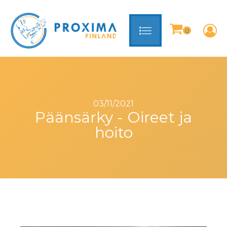
03/11/2021
Päänsärky - Oireet ja
hoito