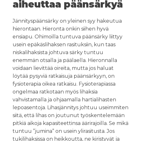
aiheuttaa päänsärkyä
Jännityspäänsärky on yleinen syy hakeutua
hierontaan. Hieronta onkin siihen hyvä
ensiapu. Ohimoilla tuntuva päänsärky liittyy
usein epäkäslihaksen rasituksiin, kun taas
niskalihaksista johtuva särky tuntuu
enemmän otsalla ja päälaella. Hieronnalla
voidaan lievittää oireita, mutta jos haluat
löytää pysyviä ratkaisuja päänsärkyyn, on
fysioterapia oikea ratkaisu. Fysioterapiassa
ongelmaa ratkotaan myös lihaksia
vahvistamalla ja ohjaamalla hartialihasten
lepoasentoja. Lihasjännitys johtuu useimmiten
siitä, että lihas on joutunut työskentelemään
pitkiä aikoja kapasiteettinsa äärirajoilla. Se mikä
tuntuu ”jumina” on usein ylirasitusta. Jos
tukilihaksissa on heikkoutta, ne kiristyvät ja