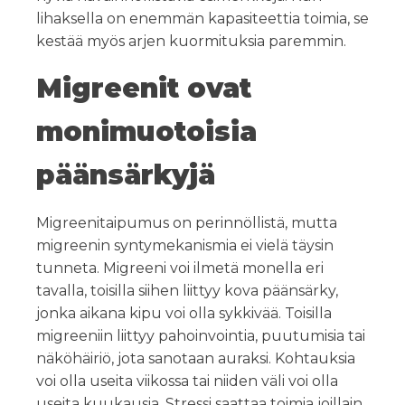
lihaksella on enemmän kapasiteettia toimia, se
kestää myös arjen kuormituksia paremmin.
Migreenit ovat
monimuotoisia
päänsärkyjä
Migreenitaipumus on perinnöllistä, mutta
migreenin syntymekanismia ei vielä täysin
tunneta. Migreeni voi ilmetä monella eri
tavalla, toisilla siihen liittyy kova päänsärky,
jonka aikana kipu voi olla sykkivää. Toisilla
migreeniin liittyy pahoinvointia, puutumisia tai
näköhäiriö, jota sanotaan auraksi. Kohtauksia
voi olla useita viikossa tai niiden väli voi olla
useita kuukausia. Stressi saattaa toimia joillain