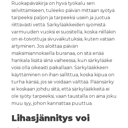
Ruokapäiväkirja on hyvä työkalu sen
selvittämiseen, tuleeko päivän mittaan syötyä
tarpeeksi paljon ja tarpeeksi usein ja juotua
riittävästi vettä. Särkylääkkeiden syömistä
varmuuden vuoksi ei suositella, koska niilläkin
on ei-toivottuja sivuvaikutuksia, kuten vatsan
ärtyminen. Jos aloittaa päivän
maksimiannoksella buranaa, on sitä enää
hankala lisätä siinä vaiheessa, kun särkylääke
voisi olla oikeasti paikallaan. Särkylääkkeen
käyttäminen on ihan sallittua, koska kipua on
turha kärsiä, jos se voidaan välttää. Päänsärky
ei koskaan johdu siitä, että särkylääkkeitä ei
ole syöty tarpeeksi, vaan taustalla on aina joku
muu syy, johon kannattaa puuttua.
Lihasjännitys voi