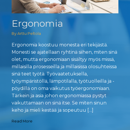
Ergonomia
By Arttu Peltola
Ergonomia koostuu monesta eri tekijästä.
Monesti se ajatellaan ryhtinä siihen, miten sinä
olet, mutta ergonomiaan sisältyy myös missä,
millaisilla prosesseilla ja millaisissa olosuhteissa
sinä teet työtä. Työvaatetuksella,
työympäristöllä, lämpötilalla, työtuolleilla ja -
pöydillä on oma vaikutus työergonomiaan.
Tärkein ja asia johon ergonomiassa pystyt
vaikuttamaan on sinä itse. Se miten sinun
keho ja mieli kestää ja sopeutuu […]
Read More