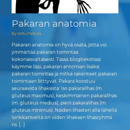
Pakaran anatomia
By Arttu Peltola
Pakaran anatomia on hyvä osata, jotta voi
ymmärtää pakaran toimintaa
kokonaisvaltaisesti. Tässä blogitekstissä
käymme läpi, pakaran antomian lisäksi
pakaran toimintaa ja mitkä rakenteet pakaran
toimintaan liitttyvät. Pakara koostuu
seuraavista lihaksista: Iso pakaralihas (m.
gluteus maximus), keskimmäinen pakaralihas
(m. gluteus medius), pieni pakaralihas (m.
gluteus minimus). Näiden lihasten alla lähellä
lonkkaniveltä on viiden lihaksen lihasryhmä
ns. […]