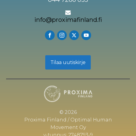
info@proximafinland.fi
Tilaa uutiskirje
© 2026
Proxima Finland / Optimal Human
Movement Oy
y-tunnus: 2748793-9