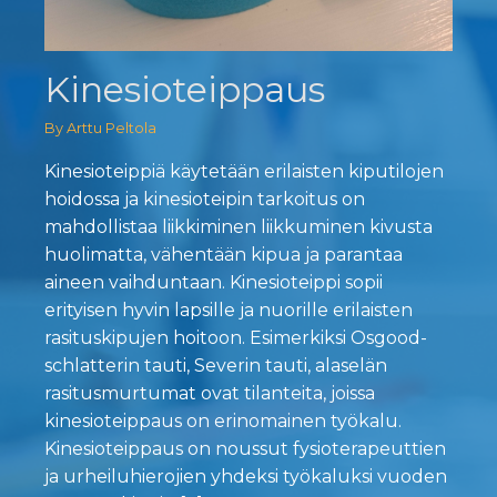
Kinesioteippaus
By Arttu Peltola
Kinesioteippiä käytetään erilaisten kiputilojen
hoidossa ja kinesioteipin tarkoitus on
mahdollistaa liikkiminen liikkuminen kivusta
huolimatta, vähentään kipua ja parantaa
aineen vaihduntaan. Kinesioteippi sopii
erityisen hyvin lapsille ja nuorille erilaisten
rasituskipujen hoitoon. Esimerkiksi Osgood-
schlatterin tauti, Severin tauti, alaselän
rasitusmurtumat ovat tilanteita, joissa
kinesioteippaus on erinomainen työkalu.
Kinesioteippaus on noussut fysioterapeuttien
ja urheiluhierojien yhdeksi työkaluksi vuoden