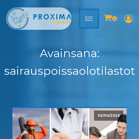
Avainsana:
sairauspoissaolotilastot
02/04/2025