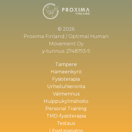
© 2026
Proxima Finland / Optimal Human
Movement Oy
y-tunnus: 2748793-9
Tampere
Hämeenkyrö
Fysioterapia
Urheiluhieronta
Valmennus
Huippukylmähoito
Personal Training
TMD-fysioterapia
Testaus
Lihastasapaino