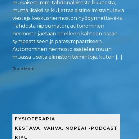
mukaisesti mm. tahdonalaisesta liikkeestä,
mutta lisäksi se kuljettaa aistinelimistä tulevia
viestejä keskushermoston hyödynnettäväksi.
Tahdosta riippumaton, autonominen
hermosto jaetaan edelleen kahteen osaan:
sympaattiseen ja parasympaattiseen.
Autonominen hermosto säätelee muun
muassa useita elimistön toimintoja, kuten […]
Read More
FYSIOTERAPIA
KESTÄVÄ, VAHVA, NOPEA! -PODCAST
KIPU