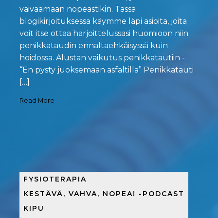
vaivaamaan nopeastikin. Tässä
blogikirjoituksessa käymme läpi asioita, joita
voit itse ottaa harjoittelussasi huomioon niin
penikkataudin ennaltaehkäisyssä kuin
hoidossa. Alustan vaikutus penikkatautiin -
“En pysty juoksemaan asfaltilla” Penikkatauti
[…]
Read More
FYSIOTERAPIA
KESTÄVÄ, VAHVA, NOPEA! -PODCAST
KIPU