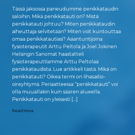
Tässä jaksossa paneudumme penikkataudin
saloihin. Mikä penikkatauti on? Mistä
penikkatauti johtuu? Miten penikkataudin
aiheuttaja selvitetään? Miten voit kuntouttaa
omaa penikkatautiasi? Asiantuntijoina
fysioterapeutit Arttu Peltola ja Joel Jokinen
Helsingin Sanomat haastatteli
fysioterapeuttiamme Arttu Peltolaa
penikkataudista. Lue artikkeli tästä. Mikä on
penikkatauti? Oikea termi on lihasaitio-
oireyhtymä. Periaatteessa “peniikkatauti” voi
olla muuallakin kuin säären alueella.
Penikkatauti on yleisesti […]
Read More