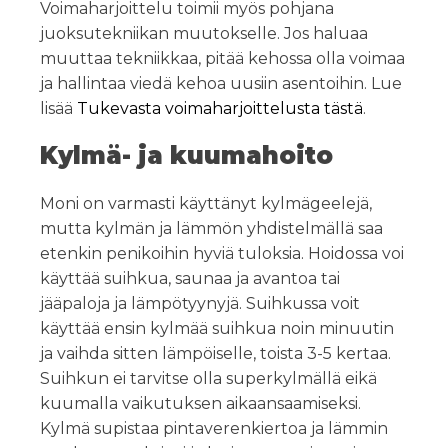
Voimaharjoittelu toimii myös pohjana
juoksutekniikan muutokselle. Jos haluaa
muuttaa tekniikkaa, pitää kehossa olla voimaa
ja hallintaa viedä kehoa uusiin asentoihin. Lue
lisää
Tukevasta voimaharjoittelusta tästä
.
Kylmä- ja kuumahoito
Moni on varmasti käyttänyt kylmägeelejä,
mutta kylmän ja lämmön yhdistelmällä saa
etenkin penikoihin hyviä tuloksia. Hoidossa voi
käyttää suihkua, saunaa ja avantoa tai
jääpaloja ja lämpötyynyjä. Suihkussa voit
käyttää ensin kylmää suihkua noin minuutin
ja vaihda sitten lämpöiselle, toista 3-5 kertaa.
Suihkun ei tarvitse olla superkylmällä eikä
kuumalla vaikutuksen aikaansaamiseksi.
Kylmä supistaa pintaverenkiertoa ja lämmin