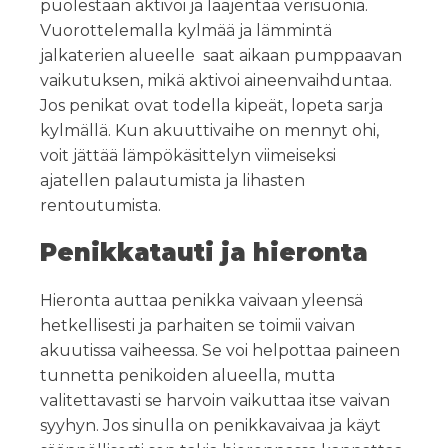
puolestaan aktivoi ja laajentaa verisuonia.
Vuorottelemalla kylmää ja lämmintä
jalkaterien alueelle saat aikaan pumppaavan
vaikutuksen, mikä aktivoi aineenvaihduntaa.
Jos penikat ovat todella kipeät, lopeta sarja
kylmällä. Kun akuuttivaihe on mennyt ohi,
voit jättää lämpökäsittelyn viimeiseksi
ajatellen palautumista ja lihasten
rentoutumista.
Penikkatauti ja hieronta
Hieronta auttaa penikka vaivaan yleensä
hetkellisesti ja parhaiten se toimii vaivan
akuutissa vaiheessa.
Se voi helpottaa paineen
tunnetta penikoiden alueella, mutta
valitettavasti se harvoin vaikuttaa itse vaivan
syyhyn. Jos sinulla on penikkavaivaa ja käyt