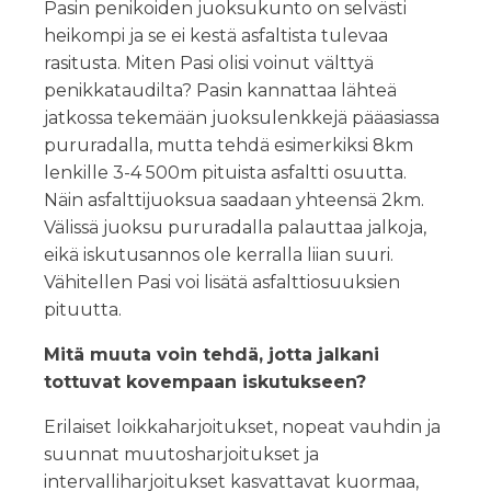
Pasin penikoiden juoksukunto on selvästi
heikompi ja se ei kestä asfaltista tulevaa
rasitusta. Miten Pasi olisi voinut välttyä
penikkataudilta? Pasin kannattaa lähteä
jatkossa tekemään juoksulenkkejä pääasiassa
pururadalla, mutta tehdä esimerkiksi 8km
lenkille 3-4 500m pituista asfaltti osuutta.
Näin asfalttijuoksua saadaan yhteensä 2km.
Välissä juoksu pururadalla palauttaa jalkoja,
eikä iskutusannos ole kerralla liian suuri.
Vähitellen Pasi voi lisätä asfalttiosuuksien
pituutta.
Mitä muuta voin tehdä, jotta jalkani
tottuvat kovempaan iskutukseen?
Erilaiset loikkaharjoitukset, nopeat vauhdin ja
suunnat muutosharjoitukset ja
intervalliharjoitukset kasvattavat kuormaa,