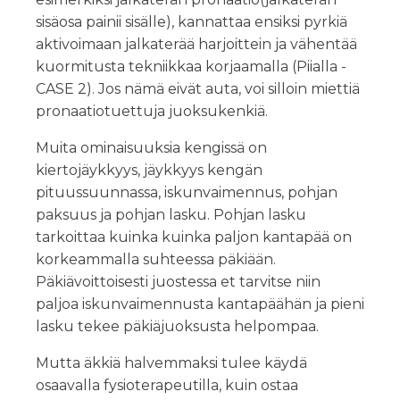
sisäosa painii sisälle), kannattaa ensiksi pyrkiä
aktivoimaan jalkaterää harjoittein ja vähentää
kuormitusta tekniikkaa korjaamalla (Piialla -
CASE 2). Jos nämä eivät auta, voi silloin miettiä
pronaatiotuettuja juoksukenkiä.
Muita ominaisuuksia kengissä on
kiertojäykkyys, jäykkyys kengän
pituussuunnassa, iskunvaimennus, pohjan
paksuus ja pohjan lasku. Pohjan lasku
tarkoittaa kuinka kuinka paljon kantapää on
korkeammalla suhteessa päkiään.
Päkiävoittoisesti juostessa et tarvitse niin
paljoa iskunvaimennusta kantapäähän ja pieni
lasku tekee päkiäjuoksusta helpompaa.
Mutta äkkiä halvemmaksi tulee käydä
osaavalla fysioterapeutilla, kuin ostaa