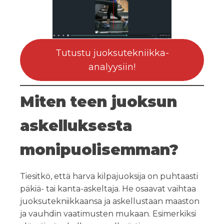
Tutustu juoksutekniikka-
analyysiin!
Miten teen juoksun
askelluksesta
monipuolisemman?
Tiesitkö, että harva kilpajuoksija on puhtaasti
päkiä- tai kanta-askeltaja. He osaavat vaihtaa
juoksutekniikkaansa ja askellustaan maaston
ja vauhdin vaatimusten mukaan. Esimerkiksi