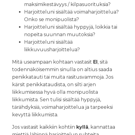
maksimikestävyys / kilpasuorituksia?
Harjoitteluni sisältää voimaharjoittelua?
Onko se monipuolista?
Harjoitteluni sisältää hyppyjä, loikkia tai
nopeita suunnan muutoksia?
Harjoitteluni sisältää
liikkuvuusharjoittelua?
Mitä useampaan kohtaan vastasit
EI
, sitä
todennäköisemmin sinulla on altius saada
penikkatauti tai muita rasitusvammoja. Jos
kärsit penikkataudista, on silti arjen
liikkumisessa hyvä olla monipuolista
liikkumista. Sen tulisi sisältää hyppyjä,
tärähdyksiä, voimaharjoittelua ja tarpeeksi
kevyttä liikkumista.
Jos vastasit kaikkiin kohtiin
kyllä
, kannattaa
miettiä lähinnä harjoittelun suhteita.