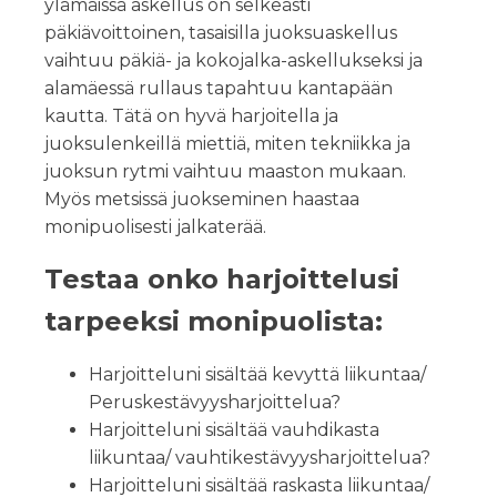
ylämäissä askellus on selkeästi
päkiävoittoinen, tasaisilla juoksuaskellus
vaihtuu päkiä- ja kokojalka-askellukseksi ja
alamäessä rullaus tapahtuu kantapään
kautta. Tätä on hyvä harjoitella ja
juoksulenkeillä miettiä, miten tekniikka ja
juoksun rytmi vaihtuu maaston mukaan.
Myös metsissä juokseminen haastaa
monipuolisesti jalkaterää.
Testaa onko harjoittelusi
tarpeeksi monipuolista:
Harjoitteluni sisältää kevyttä liikuntaa/
Peruskestävyysharjoittelua?
Harjoitteluni sisältää vauhdikasta
liikuntaa/ vauhtikestävyysharjoittelua?
Harjoitteluni sisältää raskasta liikuntaa/