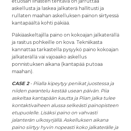
etuosan lihasten tehtävä on jarruttaa
askellusta ja laskea jalkaterä hallitusti ja
rullaten maahan askelluksen painon siirtyessä
kantapäältä kohti päkiää.
Päkiäaskeltajilla paino on kokoajan jalkaterällä
ja rasitus pohkeille on kova. Tekniikasta
kannattaa tarkastella pysyykö paino kokoajan
jalkaterällä vai vajoaako askellus
ponnistuksen aikana (kantapää putoaa
maahan).
CASE 2
- Piialla kipeytyy penikat juostessa ja
niiden parantelu kestää usean päivän. Piia
askeltaa kantapään kautta ja Piian jalka tulee
kontaktivaiheen alussa selkeästi painopisteen
etupuolelle. Lisäksi paino on vahvasti
jalanterän ulkosyrjällä. Askelluksen aikana
paino siirtyy hyvin nopeasti koko jalkaterälle ja