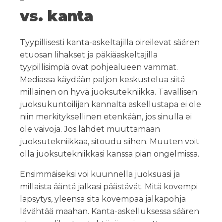
vs. kanta
Tyypillisesti kanta-askeltajilla oireilevat säären
etuosan lihakset ja päkiäaskeltajilla
tyypillisimpiä ovat pohjealueen vammat.
Mediassa käydään paljon keskustelua siitä
millainen on hyvä juoksutekniikka. Tavallisen
juoksukuntoilijan kannalta askellustapa ei ole
niin merkityksellinen etenkään, jos sinulla ei
ole vaivoja. Jos lähdet muuttamaan
juoksutekniikkaa, sitoudu siihen. Muuten voit
olla juoksutekniikkasi kanssa pian ongelmissa.
Ensimmäiseksi voi kuunnella juoksuasi ja
millaista ääntä jalkasi päästävät. Mitä kovempi
läpsytys, yleensä sitä kovempaa jalkapohja
lävähtää maahan. Kanta-askelluksessa säären