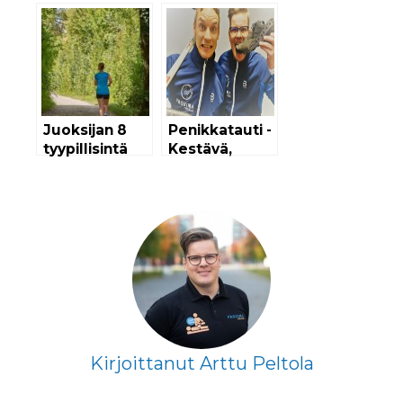
Juoksijan 8
Penikkatauti -
tyypillisintä
Kestävä,
virhettä
Vahva, Nopea!
rasitusvamman
-podcast |
kanssa
Proxima
Finland
Kirjoittanut Arttu Peltola