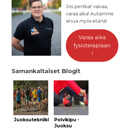
Jos penikat vaivaa,
varaa aika! Autamme
sinua myös etänä!
Varaa aika
fysioterapiaan
!
Samankaltaiset Blogit
Juoksutekniikka
Polvikipu -
Juoksu