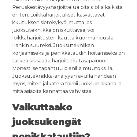
Peruskestävyysharjoittelua pitäisi olla kaikista
eniten. Loikkaharjoitukset kasvattavat
iskutuksen sietokykyä, mutta jos
juoksutekniikka on iskuttavaa, voi
loikkaharjoitusten kautta kuorma nousta
liiankin suureksi. Juoksutekniikan
korjaamiseksi ja penikkataudin hoitamiseksi on
tärkeä siis saada harjoittelu tasapainoon.
Monesti se tapahtuu pienillä muutoksilla.
Juoksutekniikka-analyysin avulla nähdään
myös, miten jalkaterä toimii juoksun aikana ja
mitä asiaoita kannattaa vahvistaa.
Vaikuttaako
juoksukengät
penikkatautiin?