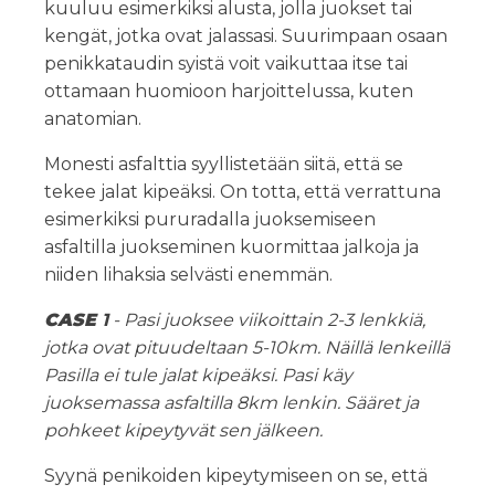
kuuluu esimerkiksi alusta, jolla juokset tai
kengät, jotka ovat jalassasi. Suurimpaan osaan
penikkataudin syistä voit vaikuttaa itse tai
ottamaan huomioon harjoittelussa, kuten
anatomian.
Monesti asfalttia syyllistetään siitä, että se
tekee jalat kipeäksi. On totta, että verrattuna
esimerkiksi pururadalla juoksemiseen
asfaltilla juokseminen kuormittaa jalkoja ja
niiden lihaksia selvästi enemmän.
CASE
1
- Pasi juoksee viikoittain 2-3 lenkkiä,
jotka ovat pituudeltaan 5-10km. Näillä lenkeillä
Pasilla ei tule jalat kipeäksi. Pasi käy
juoksemassa asfaltilla 8km lenkin. Sääret ja
pohkeet kipeytyvät sen jälkeen.
Syynä penikoiden kipeytymiseen on se, että