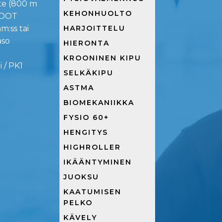
te (800 m
KEHONHUOLTO
VDOT
HARJOITTELU
m:ss tai
aso
HIERONTA
KROONINEN KIPU
 / PK1
SELKÄKIPU
ASTMA
BIOMEKANIIKKA
FYSIO 60+
HENGITYS
HIGHROLLER
IKÄÄNTYMINEN
JUOKSU
KAATUMISEN
PELKO
KÄVELY