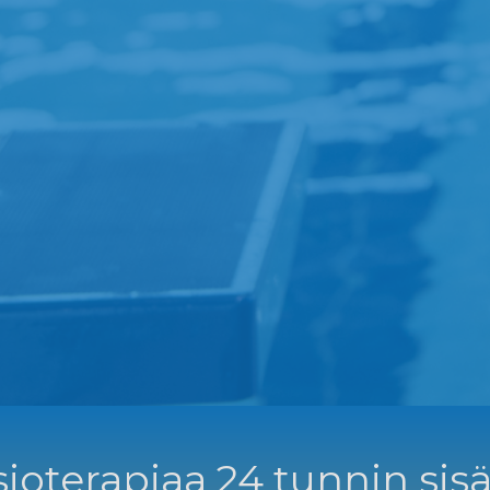
ioterapiaa 24 tunnin sisä