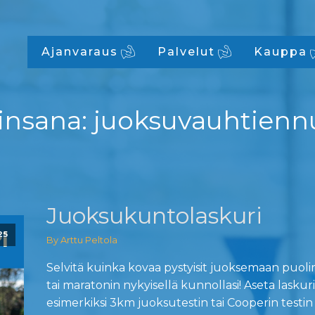
Ajanvaraus
Palvelut
Kauppa
insana:
juoksuvauhtienn
Juoksukuntolaskuri
25
By Arttu Peltola
Selvitä kuinka kovaa pystyisit juoksemaan puol
tai maratonin nykyisellä kunnollasi! Aseta laskuri
esimerkiksi 3km juoksutestin tai Cooperin testin 