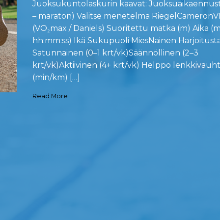
Juoksukuntolaskurin kaavat: Juoksuaikaennus
– maraton) Valitse menetelmä RiegelCameron
(VO₂max / Daniels) Suoritettu matka (m) Aika (m
hh:mm:ss) Ikä Sukupuoli MiesNainen Harjoitust
Satunnainen (0–1 krt/vk)Säännöllinen (2–3
krt/vk)Aktiivinen (4+ krt/vk) Helppo lenkkivauhti
(min/km) […]
Read More