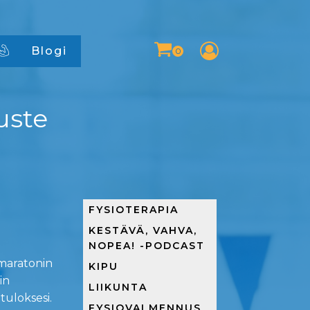
Blogi
uste
FYSIOTERAPIA
KESTÄVÄ, VAHVA,
NOPEA! -PODCAST
imaratonin
KIPU
in
LIIKUNTA
tuloksesi.
FYSIOVALMENNUS