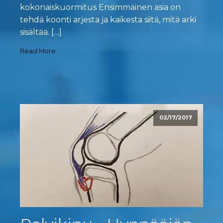
kokonaiskuormitus Ensimmäinen asia on
tehdä koonti arjesta ja kaikesta siitä, mitä arki
sisältää. […]
Read More
02/17/2017