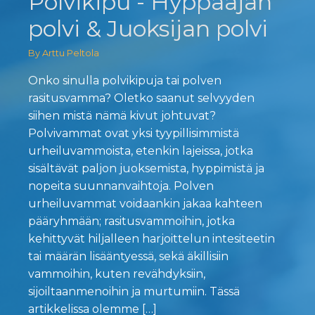
Polvikipu - Hyppääjän
polvi & Juoksijan polvi
By Arttu Peltola
Onko sinulla polvikipuja tai polven
rasitusvamma? Oletko saanut selvyyden
siihen mistä nämä kivut johtuvat?
Polvivammat ovat yksi tyypillisimmistä
urheiluvammoista, etenkin lajeissa, jotka
sisältävät paljon juoksemista, hyppimistä ja
nopeita suunnanvaihtoja. Polven
urheiluvammat voidaankin jakaa kahteen
pääryhmään; rasitusvammoihin, jotka
kehittyvät hiljalleen harjoittelun intesiteetin
tai määrän lisääntyessä, sekä äkillisiin
vammoihin, kuten revähdyksiin,
sijoiltaanmenoihin ja murtumiin. Tässä
artikkelissa olemme […]